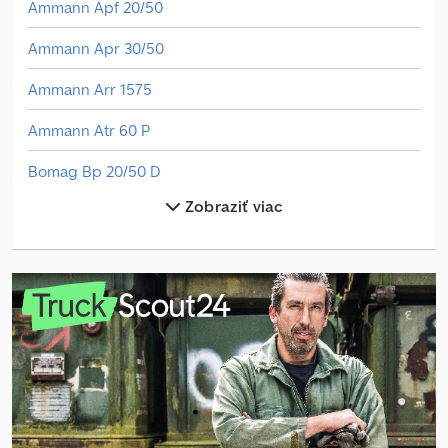
Ammann Apf 20/50
Ammann Apr 30/50
Ammann Arr 1575
Ammann Atr 60 P
Bomag Bp 20/50 D
Zobraziť viac
Claas Arion 410
Claas Arion 420
Claas Arion 430
Claas Arion 630
Claas Axion 850
Claas Fl 120