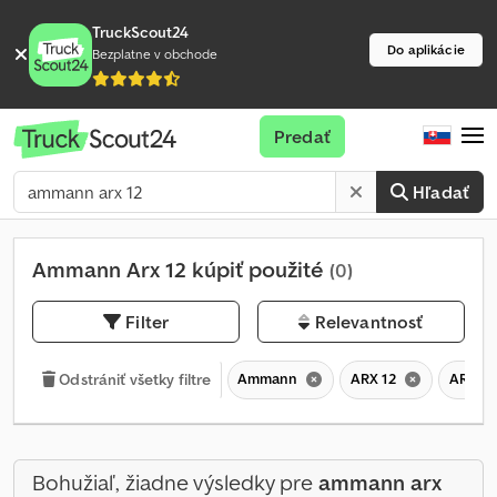
TruckScout24
Do aplikácie
Bezplatne v obchode
Predať
Hľadať
Ammann Arx 12 kúpiť použité
(0)
Filter
Relevantnosť
Ammann
ARX 12
ARX
Odstrániť všetky filtre
Bohužiaľ, žiadne výsledky pre
ammann arx