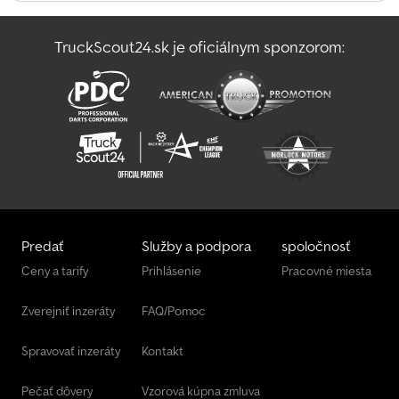
Rammax Rw 1404
TruckScout24.sk je oficiálnym sponzorom:
Rauch Axeo 18.1 H
Rauch Axera
Predať
Služby a podpora
spoločnosť
Ceny a tarify
Prihlásenie
Pracovné miesta
Zverejniť inzeráty
FAQ/Pomoc
Spravovať inzeráty
Kontakt
Pečať dôvery
Vzorová kúpna zmluva