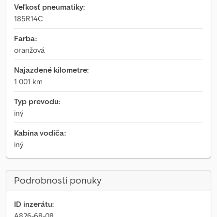
Veľkosť pneumatiky:
185R14C
Farba:
oranžová
Najazdené kilometre:
1 001 km
Typ prevodu:
iný
Kabína vodiča:
iný
Podrobnosti ponuky
ID inzerátu:
A826-68-08