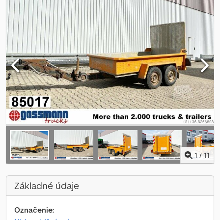
1
/
11
Základné údaje
Označenie: