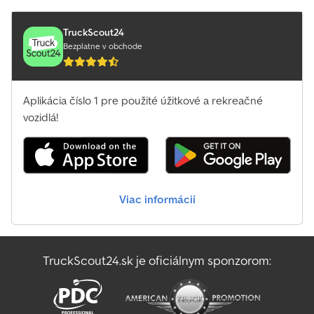
TruckScout24
Bezplatne v obchode
Aplikácia číslo 1 pre použité úžitkové a rekreačné
vozidlá!
Viac informácií
TruckScout24.sk je oficiálnym sponzorom: