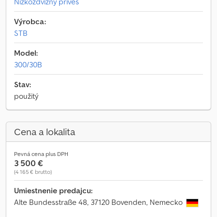
Nízkozdvižný príves
Výrobca:
STB
Model:
300/30B
Stav:
použitý
Cena a lokalita
Pevná cena plus DPH
3 500 €
(4 165 € brutto)
Umiestnenie predajcu:
Alte Bundesstraße 48, 37120 Bovenden, Nemecko