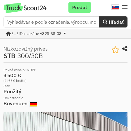
Predať
Hľadať
/ ... / ID inzerátu: A826-68-08
Nízkozdvižný príves
STB
300/30B
Pevná cena plus DPH
3 500 €
(4 165 € brutto)
Stav
Použitý
Umiestnenie
Bovenden