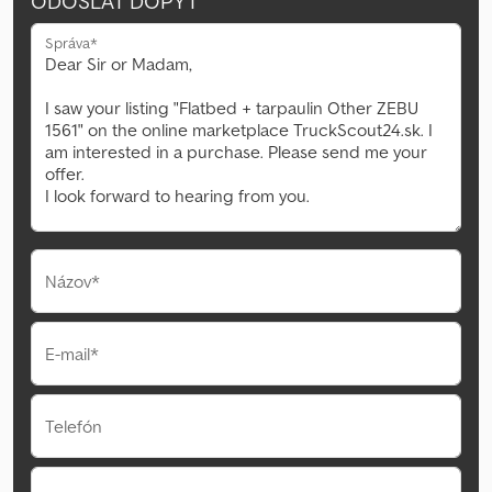
ODOSLAŤ DOPYT
Správa*
Názov*
E-mail*
Telefón