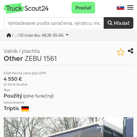
Predať
Hľadať
/ ... / ID inzerátu: A826-55-66
Valník / plachta
Other
ZEBU 1561
EXW Pevná cena plus DPH
4 550 €
(5 414 € brutto)
Stav
Použitý
(plne funkčný)
Umiestnenie
Triptis