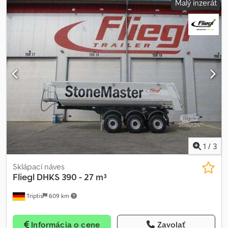
Malý inzerát
1
/
3
Sklápací náves
Fliegl
DHKS 390 - 27 m³
Triptis
609 km
Informácia o cene
Zavolať