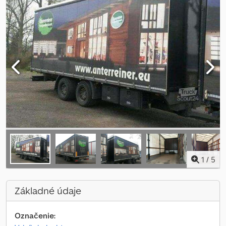
1
/
5
Základné údaje
Označenie: