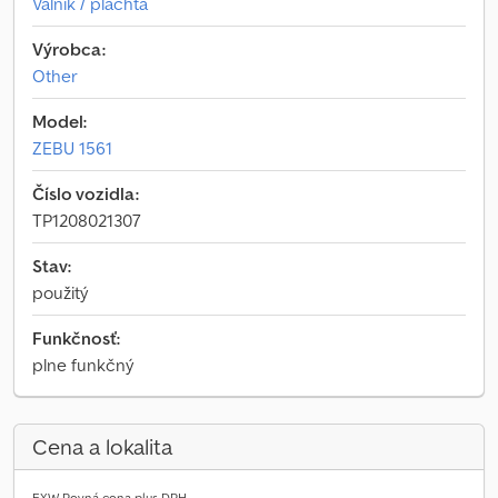
Valník / plachta
Výrobca:
Other
Model:
ZEBU 1561
Číslo vozidla:
TP1208021307
Stav:
použitý
Funkčnosť:
plne funkčný
Cena a lokalita
EXW Pevná cena plus DPH