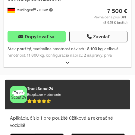
7 500 €
Reutlingen
770 km
Pevná cena plus DPH
(8 925 € brutto)
Dopytovať sa
Zavolať
Stav:
použitý
, maximálna hmotnosť nákladu:
8 100 kg
, celková
hmotnosť:
11 800 kg
, konfigurácia náprav:
2 nápravy
, prvá
registrácia:
04/2014
, dĺžka ložného priestoru:
7 200 mm
, šírka
ložného priestoru:
2 500 mm
, výška ložného priestoru:
2 800 mm
,
objem nakladacieho priestoru:
27 m³
, celková šírka:
2 550 mm
,
celková výška:
4 000 mm
, Rok výroby:
2014
, Výbava:
ABS
,
TruckScout24
Bezplatne v obchode
Aplikácia číslo 1 pre použité úžitkové a rekreačné
vozidlá!