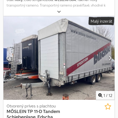
transportný rameno. Transportný rameno pravé/ľavé, vhodné k
transportným vidliciam. Chsdpfxepgzbce Aixoa
Malý inzerát
1
/
12
Otvorený príves s plachtou
MÖSLEIN
TP 11-D Tandem
Schiebeplane, Edscha