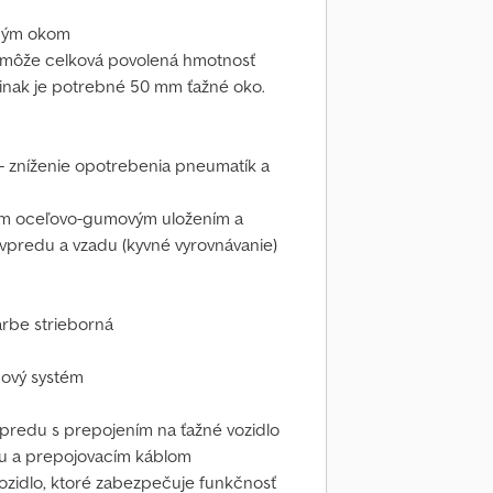
žným okom
 môže celková povolená hmotnosť
 inak je potrebné 50 mm ťažné oko.
 zníženie opotrebenia pneumatík a
ým oceľovo-gumovým uložením a
predu a vzadu (kyvné vyrovnávanie)
arbe strieborná
dový systém
vpredu s prepojením na ťažné vozidlo
u a prepojovacím káblom
vozidlo, ktoré zabezpečuje funkčnosť