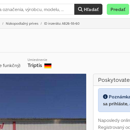
Hľadať
Predať
Nizkopodlažný príves
ID inzerátu: A826-55-60
Umiestnenie
Triptis
e funkčný)
Poskytovate
Poznámk
sa prihláste,
Naposledy onlin
Registrovaný o