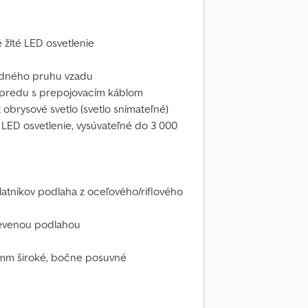
 žlté LED osvetlenie
azdného pruhu vzadu
vpredu s prepojovacím káblom
 obrysové svetlo (svetlo snímateľné)
 LED osvetlenie, vysúvateľné do 3 000
latníkov podlaha z oceľového/riflového
evenou podlahou
mm široké, bočne posuvné