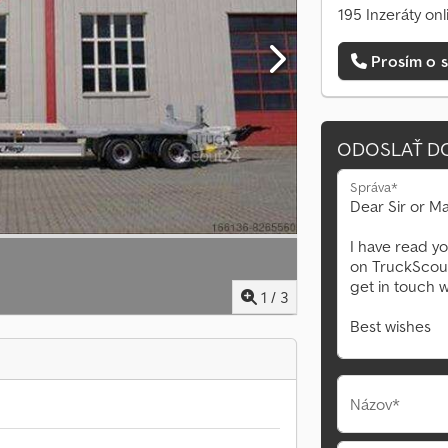
195 Inzeráty onl
Prosím o s
ODOSLAŤ D
Správa*
1
/
3
Názov*