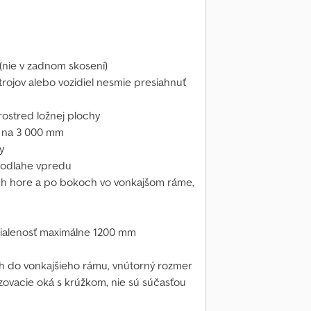
(nie v zadnom skosení)
ojov alebo vozidiel nesmie presiahnuť
rostred ložnej plochy
e na 3 000 mm
y
 podlahe vpredu
ch hore a po bokoch vo vonkajšom ráme,
dialenosť maximálne 1200 mm
ch do vonkajšieho rámu, vnútorný rozmer
zovacie oká s krúžkom, nie sú súčasťou