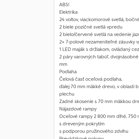
ABS!
Elektrika
24 voltov, viackomorové svetlá, bočné
2 biele pozičné svetlá vpredu
2 bielo/červené svetlá na vedenie j
2× 7-polové nezameniteľné zásuvky 
1 LED maják s držiakom, ovládaný cez
2 páry varovných tabúľ, dvojnásobné
mm
Podlaha
Čelová časť oceľová podlaha,
ďalej 70 mm mäkké drevo, v oblasti b
plechu
Zadné skosenie s 70 mm mäkkou dr
Nájazdové rampy
Oceľové rampy 2 800 mm dlhé, 750 
s dreveným pokrytím
s podporou pružinového zdvihu
Prevádzkové pokyny