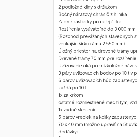
2 podložné kliny s držiakom
Bočný nárazový chránič z hliníka
Zadné zástierky po celej šírke
Rozšírenia vysúvateľné do 3 000 mm 
(Rozchod prevážaných stavebných str
vonkajšiu šírku rámu 2 550 mm)
Úložný priestor na drevené trámy up
Drevené trámy 70 mm pre rozšíreni
Uväzovacie oká pre nízkoložné náves
3 páry uväzovacích bodov po 10 t v
6 párov uväzovacích húb zapustený
každá po 10 t
1x za krkom
ostatné rozmiestnené medzi tým, vz
1x zadné skosenie
5 párov vreciek na kolíky zapustený
70 x 40 mm (možno upraviť na 5t uvä
dodávky)