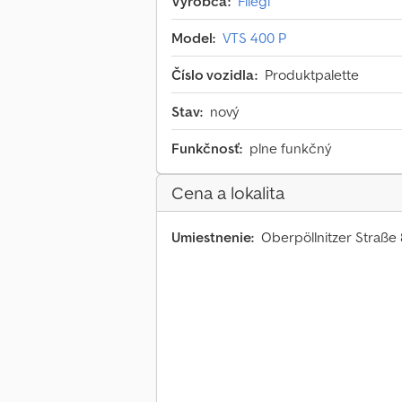
Výrobca:
Fliegl
Model:
VTS 400 P
Číslo vozidla:
Produktpalette
Stav:
nový
Funkčnosť:
plne funkčný
Cena a lokalita
Umiestnenie:
Oberpöllnitzer Straße 