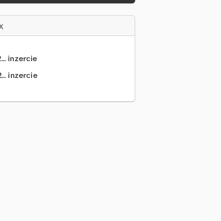
x
.. inzercie
.. inzercie