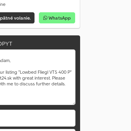
ine
pätné volanie.
WhatsApp
OPYT