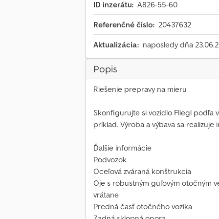
ID inzerátu:
A826-55-60
Referenčné číslo:
20437632
Aktualizácia:
naposledy dňa 23.06.
Popis
Riešenie prepravy na mieru
Skonfigurujte si vozidlo Fliegl podľa
príklad. Výroba a výbava sa realizuje 
Ďalšie informácie
Podvozok
Oceľová zváraná konštrukcia
Oje s robustným guľovým otočným v
vrátane
Predná časť otočného vozíka
Zadná sklopná opora