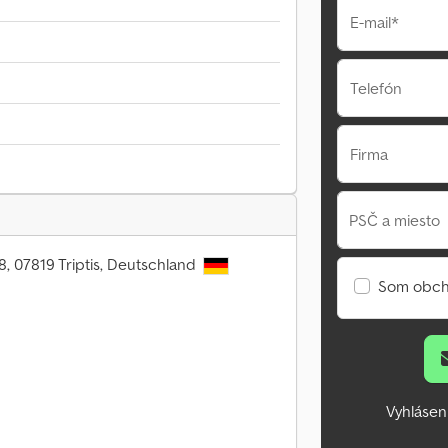
E-mail*
Telefón
Firma
PSČ a miesto
8, 07819 Triptis, Deutschland
Som obch
Vyhlásen