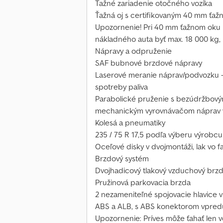
Ťažné zariadenie otočného vozíka
Ťažná oj s certifikovaným 40 mm ťa
Upozornenie! Pri 40 mm ťažnom oku
nákladného auta byť max. 18 000 kg,
Nápravy a odpruženie
SAF bubnové brzdové nápravy
Laserové meranie náprav/podvozku –
spotreby paliva
Parabolické pruženie s bezúdržbov
mechanickým vyrovnávačom náprav v
Kolesá a pneumatiky
235 / 75 R 17,5 podľa výberu výrobcu
Oceľové disky v dvojmontáži, lak vo f
Brzdový systém
Dvojhadicový tlakový vzduchový brz
Pružinová parkovacia brzda
2 nezameniteľné spojovacie hlavice 
ABS a ALB, s ABS konektorom vpred
Upozornenie: Príves môže ťahať len 