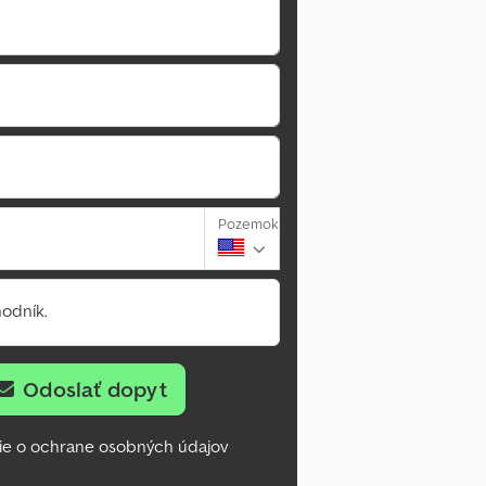
Pozemok
odník.
Odoslať dopyt
ie o ochrane osobných údajov