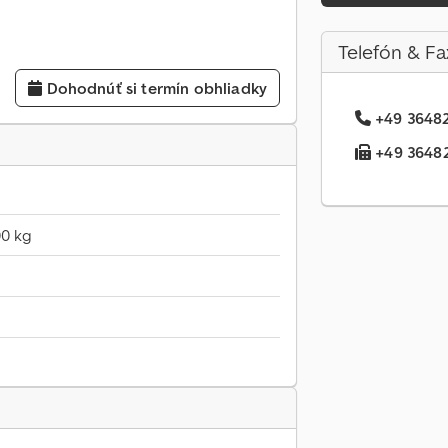
Telefón & Fa
Dohodnúť si termín obhliadky
+49 36482.
+49 36482.
00 kg