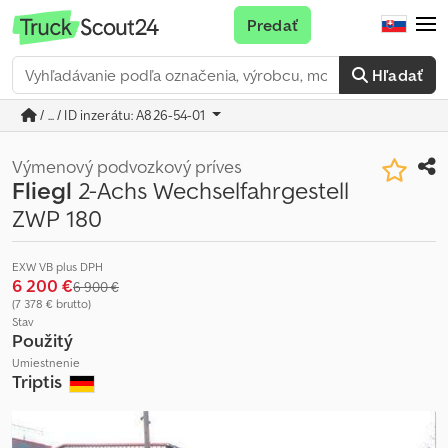
Predať
Hľadať
/ ... / ID inzerátu: A826-54-01
Výmenový podvozkový príves
Fliegl
2-Achs Wechselfahrgestell
ZWP 180
EXW VB plus DPH
6 200 €
6 900 €
(7 378 € brutto)
Stav
Použitý
Umiestnenie
Triptis