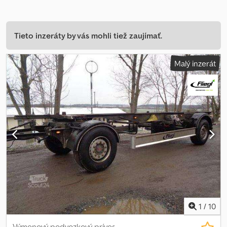
Tieto inzeráty by vás mohli tiež zaujímať.
Malý inzerát
1
/
10
Výmenový podvozkový príves