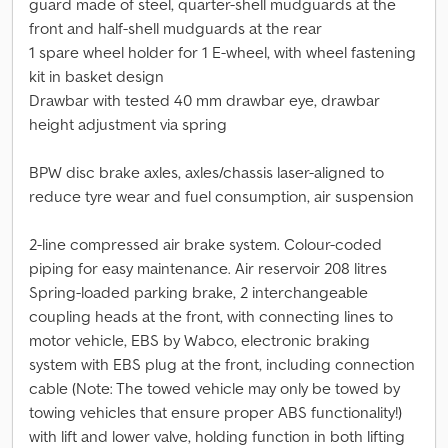
guard made of steel, quarter-shell mudguards at the
front and half-shell mudguards at the rear
1 spare wheel holder for 1 E-wheel, with wheel fastening
kit in basket design
Drawbar with tested 40 mm drawbar eye, drawbar
height adjustment via spring
BPW disc brake axles, axles/chassis laser-aligned to
reduce tyre wear and fuel consumption, air suspension
2-line compressed air brake system. Colour-coded
piping for easy maintenance. Air reservoir 208 litres
Spring-loaded parking brake, 2 interchangeable
coupling heads at the front, with connecting lines to
motor vehicle, EBS by Wabco, electronic braking
system with EBS plug at the front, including connection
cable (Note: The towed vehicle may only be towed by
towing vehicles that ensure proper ABS functionality!)
with lift and lower valve, holding function in both lifting