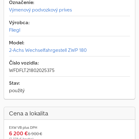
Označenie:
Výmenový podvozkový príves
Výrobca:
Fliegl
Model:
2-Achs Wechselfahrgestell ZWP 180
Číslo vozidla:
WFDFLT21802025375
Stav:
použitý
Cena a lokalita
EXW VB plus DPH
6 200 €
6 900 €
(7 378 € brutto)