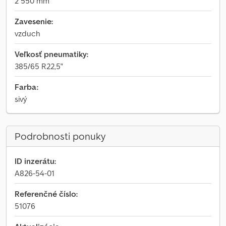
2 550 mm
Zavesenie:
vzduch
Veľkosť pneumatiky:
385/65 R22,5"
Farba:
sivý
Podrobnosti ponuky
ID inzerátu:
A826-54-01
Referenčné číslo:
51076