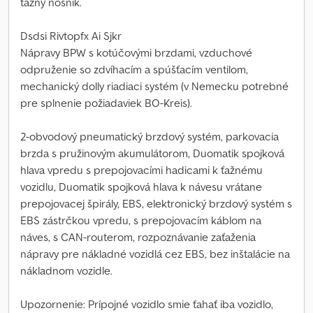
ťažný nosník.
Dsdsi Rivtopfx Ai Sjkr
Nápravy BPW s kotúčovými brzdami, vzduchové
odpruženie so zdvíhacím a spúšťacím ventilom,
mechanický dolly riadiaci systém (v Nemecku potrebné
pre splnenie požiadaviek BO-Kreis).
2-obvodový pneumatický brzdový systém, parkovacia
brzda s pružinovým akumulátorom, Duomatik spojková
hlava vpredu s prepojovacími hadicami k ťažnému
vozidlu, Duomatik spojková hlava k návesu vrátane
prepojovacej špirály, EBS, elektronický brzdový systém s
EBS zástrčkou vpredu, s prepojovacím káblom na
náves, s CAN-routerom, rozpoznávanie zaťaženia
nápravy pre nákladné vozidlá cez EBS, bez inštalácie na
nákladnom vozidle.
Upozornenie: Prípojné vozidlo smie ťahať iba vozidlo,