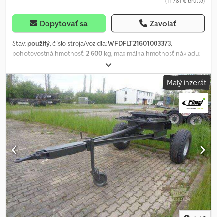
(11 781 € brutto)
Dopytovať sa
Zavolať
Stav:
použitý
, číslo stroja/vozidla:
WFDFLT21601003373
,
pohotovostná hmotnosť:
2 600 kg
, maximálna hmotnosť nákladu:
10 800 kg
, celková hmotnosť:
13 400 kg
, konfigurácia náprav:
2
nápravy
, prvá registrácia:
11/2013
, celková dĺžka:
5 200 mm
,
Malý inzerát
celková šírka:
2 550 mm
, veľkosť pneumatiky:
285/70 R19,5"
, farba:
sivý
, 4 VOZIDLÁ K DISPOZÍCII! - 4 VOZIDLÁ K DISPOZÍCII! - 4
VOZIDLÁ K DISPOZÍCII! - 4 VOZIDLÁ K DISPOZÍCII! Prebieha
prestavba na CLG Dolly, čiastočne dokončené! Upozornenie:
Obrázky sú archívne. Konštrukcia z jemnozrnnej ocele, zváraná,
sedlové spojenie, výrobca podľa nášho výberu pre 2 kužeľové
čapy s guľovým otočným krúžkom, obmedzenie maximálne 20°,
teleskopická oporná noha, 2 podložkové kliny s držiakom, oceľový
ochranný kryt podvozku, čiastočné blatníky CLG, spodné ťažné
rameno s certifikovanými 50 mm ťažnými očkami pre Dolly, ako aj
pre ťahač. BPW nápravy s kotúčovými brzdami, vzduchové
odpruženie s ventilom na zdvíhanie a spúšťanie Dvojokruhový
pneumatický brzdový systém, parkovacia brzda s pružinovým
akumulátorom, 2 výmenné spojovacie hlavy vpredu, s