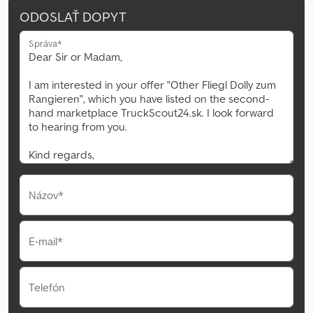
ODOSLAŤ DOPYT
Správa*
Názov*
E-mail*
Telefón