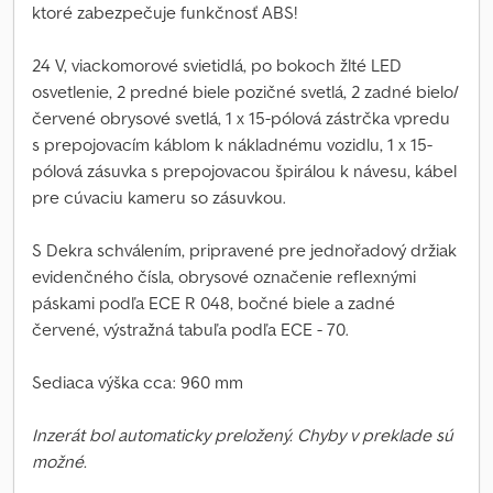
ktoré zabezpečuje funkčnosť ABS!
24 V, viackomorové svietidlá, po bokoch žlté LED
osvetlenie, 2 predné biele pozičné svetlá, 2 zadné bielo/
červené obrysové svetlá, 1 x 15-pólová zástrčka vpredu
s prepojovacím káblom k nákladnému vozidlu, 1 x 15-
pólová zásuvka s prepojovacou špirálou k návesu, kábel
pre cúvaciu kameru so zásuvkou.
S Dekra schválením, pripravené pre jednořadový držiak
evidenčného čísla, obrysové označenie reflexnými
páskami podľa ECE R 048, bočné biele a zadné
červené, výstražná tabuľa podľa ECE - 70.
Sediaca výška cca: 960 mm
Inzerát bol automaticky preložený. Chyby v preklade sú
možné.