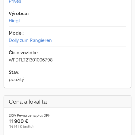
Príves
Výrobca:
Fliegl
Model:
Dolly zum Rangieren
Číslo vozidla:
WFDFLT21301006798
Stav:
použitý
Cena a lokalita
EXW Pevná cena plus DPH
11 900 €
(14 161 € brutto)