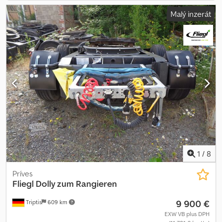
Malý inzerát
1
/
8
Príves
Fliegl
Dolly zum Rangieren
9 900 €
Triptis
609 km
EXW VB plus DPH