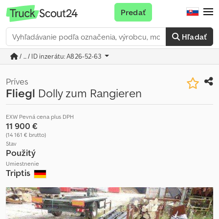
Predať
Hľadať
/ ... / ID inzerátu: A826-52-63
Príves
Fliegl
Dolly zum Rangieren
EXW Pevná cena plus DPH
11 900 €
(14 161 € brutto)
Stav
Použitý
Umiestnenie
Triptis