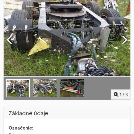
1
/
3
Základné údaje
Označenie: