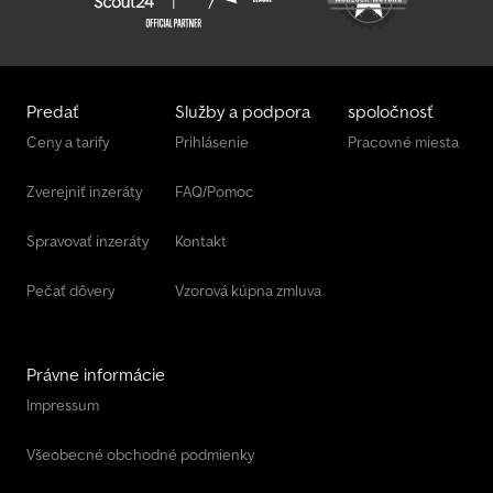
systém so zásuvkou, doplnkový LED pracovný reflektor vzadu,
ovládaný cez cúvacie svetlo. Dsdsi Riyajpfx Ai Sekr Krajina
registrácie: Nemecko, s Dekra certifikáciou, pripravený pre
jednostranný držiak ŠPZ, obrysové značenie reflexnými pásmi
podľa ECE R 048, zboku biele a vzadu červené. Výška sedla
Predať
Služby a podpora
spoločnosť
približne: 950 mm.
Ceny a tarify
Prihlásenie
Pracovné miesta
Zverejniť inzeráty
FAQ/Pomoc
Spravovať inzeráty
Kontakt
Pečať dôvery
Vzorová kúpna zmluva
Právne informácie
Impressum
Všeobecné obchodné podmienky