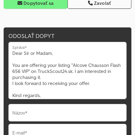
Dopytovať sa
Zavolať
ODOSLAŤ DOPYT
Správa*
Názov*
E-mail*