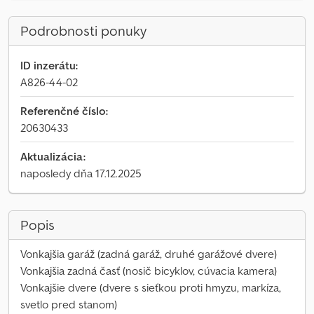
Podrobnosti ponuky
ID inzerátu:
A826-44-02
Referenčné číslo:
20630433
Aktualizácia:
naposledy dňa 17.12.2025
Popis
Vonkajšia garáž (zadná garáž, druhé garážové dvere)
Vonkajšia zadná časť (nosič bicyklov, cúvacia kamera)
Vonkajšie dvere (dvere s sieťkou proti hmyzu, markíza,
svetlo pred stanom)