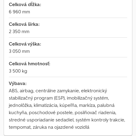
Celková dĺžka:
6 960 mm
Celková šírka:
2 350 mm
Celková výška:
3 050 mm
Celková hmotnosť:
3 500 kg
Výbava:
ABS, airbag, centrálne zamykanie, elektronický
stabilizačný program (ESP), imobilizačný systém,
jednolôžka, klimatizácia, kúpeľňa, markíza, palubná
kuchyňa, poschodové postele, posilňovač riadenia,
stredné usporiadanie sedadiel, systém kontroly trakcie,
tempomat, záruka na ojazdené vozidlá