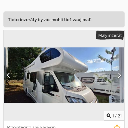
Tieto inzeráty by vás mohli tiež zaujímať.
Malý inzerát
1
/
21
Polointegrovaný karavan