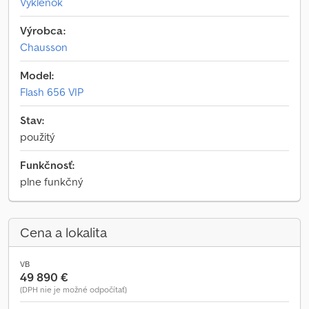
Výklenok
Výrobca:
Chausson
Model:
Flash 656 VIP
Stav:
použitý
Funkčnosť:
plne funkčný
Cena a lokalita
VB
49 890 €
(DPH nie je možné odpočítať)