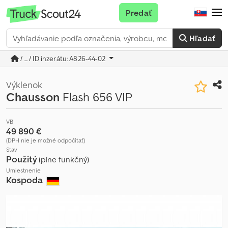
Predať
Hľadať
/ ... / ID inzerátu: A826-44-02
Výklenok
Chausson
Flash 656 VIP
VB
49 890 €
(DPH nie je možné odpočítať)
Stav
Použitý
(plne funkčný)
Umiestnenie
Kospoda