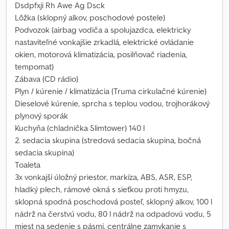
Dsdpfxji Rh Awe Ag Dsck
Lôžka (sklopný alkov, poschodové postele)
Podvozok (airbag vodiča a spolujazdca, elektricky
nastaviteľné vonkajšie zrkadlá, elektrické ovládanie
okien, motorová klimatizácia, posilňovač riadenia,
tempomat)
Zábava (CD rádio)
Plyn / kúrenie / klimatizácia (Truma cirkulačné kúrenie)
Dieselové kúrenie, sprcha s teplou vodou, trojhorákový
plynový sporák
Kuchyňa (chladnička Slimtower) 140 l
2. sedacia skupina (stredová sedacia skupina, bočná
sedacia skupina)
Toaleta
3x vonkajší úložný priestor, markíza, ABS, ASR, ESP,
hladký plech, rámové okná s sieťkou proti hmyzu,
sklopná spodná poschodová posteľ, sklopný alkov, 100 l
nádrž na čerstvú vodu, 80 l nádrž na odpadovú vodu, 5
miest na sedenie s pásmi, centrálne zamykanie s