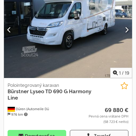
Dek
1
/
19
Polointegrovaný karavan
Bürstner
Lyseo TD 690 G Harmony
Line
69 880 €
Düren (Automeile Dü
976 km
Pevná cena vrátane DPH
(58 723 € netto)
Dopytovať sa
Zavolať