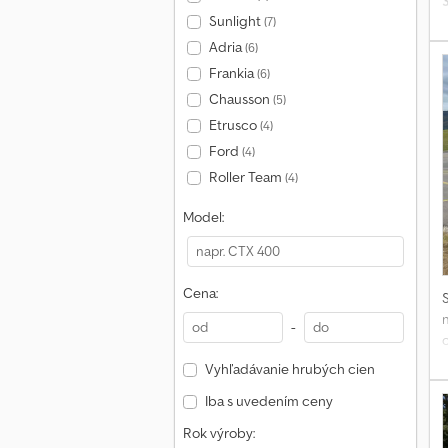
Sunlight
(7)
p
Adria
(6)
Frankia
(6)
Chausson
(5)
Etrusco
(4)
s
Ford
(4)
1
c
Roller Team
(4)
Model:
3
z
o
Cena:
-
k
Vyhľadávanie hrubých cien
v
Iba s uvedením ceny
Rok výroby: