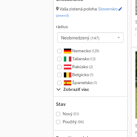
A
Vaša zistená poloha:
Slovensko
(zmeniť)
p
rádius:
Neobmedzený
(147)
Nemecko
(129)
Taliansko
(12)
p
Rakúsko
(2)
Belgicko
(1)
Španielsko
(1)
c
Zobraziť viac
E
Stav
p
Nový
(51)
Použitý
(96)
k