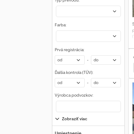
Typ prevodu:
d
Farba:
Prvá registrácia:
-
Man Tgl
Tec Rotec
Ďalšia kontrola (TÜV):
-
Výrobca podvozkov:
s
Zobraziť viac
m
Umiestnenie