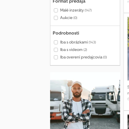
Formát predaja
Malé inzeráty
(147)
Aukcie
(0)
Podrobnosti
Iba s obrázkami
(143)
b
Iba s videom
(2)
Iba overení predajcovia
(0)
b
t