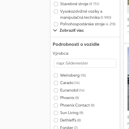
Stavebné stroje
(9 751)
Vysokozdvižné vozíky a
manipulačná technika
(5 990)
Poľnohospodárske stroje
(4 219)
Zobraziť viac
Podrobnosti o vozidle
Výrobca:
k
Weinsberg
(16)
s
Carado
(14)
k
Euramobil
(14)
Phoenix
(9)
Phoenix Contact
(9)
Sun Living
(9)
Dethleffs
(8)
Forster
(7)