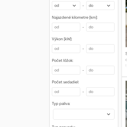
-
Najazdené kilometre [km]:
-
Výkon [kW]:
-
Počet lôžok:
t
-
Počet sedadiel:
o
-
Typ paliva:
A
t