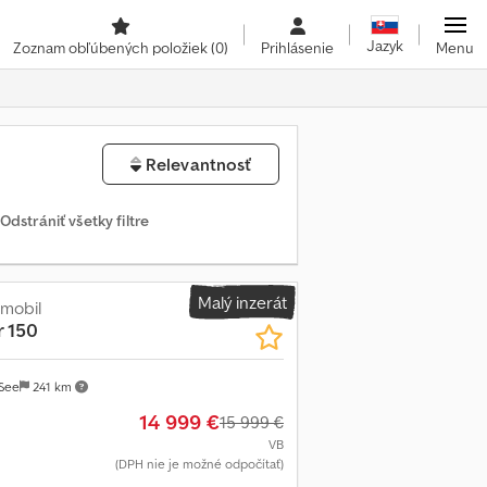
Jazyk
Zoznam obľúbených položiek
(0)
Prihlásenie
Menu
Relevantnosť
Odstrániť všetky filtre
Malý inzerát
omobil
r 150
See
241 km
14 999 €
15 999 €
VB
(DPH nie je možné odpočítať)