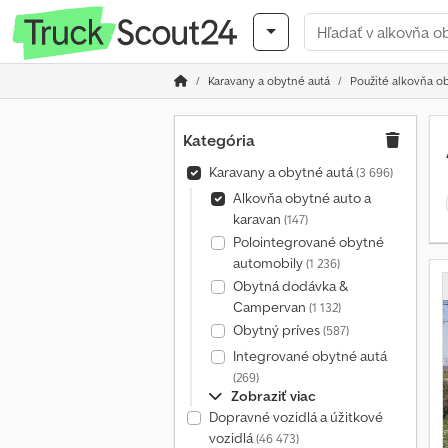
Karavany a obytné autá
Použité alkovňa o
Kategória
Karavany a obytné autá
(3 696)
Alkovňa obytné auto a
karavan
(147)
Polointegrované obytné
automobily
(1 236)
Obytná dodávka &
Campervan
(1 132)
Obytný príves
(587)
Integrované obytné autá
(269)
Zobraziť viac
Dopravné vozidlá a úžitkové
vozidlá
(46 473)