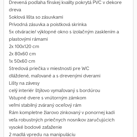
Drevená podlaha fínskej kvality pokrytá PVC v dekore
dreva
Soklová lišta so zásuvkami
Prívodná zásuvka a poistková skrinka
5x otváracie/ výklopné okno s izolačným zasklením a
plastovými rámami
2x 100x120 cm
2x 80x60 cm
1x 50x60 cm
Stredová priečka v miestnosti pre WC
dláždené, maľované a s drevenými dverami
Lišty na závesy
celý interiér štýlovo vymaľovaný s bordúrou
Vstupné dvere s vnútorným zámkom
veľmi stabilný zváraný oceľový rám
Rám kompletne žiarovo zinkovaný v ponornej kadi
veľa robustných priečnych nosníkov zaručujúcich
vysoké bodové zaťaženie
2 madlá vpredu na manipuláciu