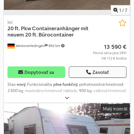
1
/
7
Iní
20 ft. Pkw Containeranhänger mit
neuem 20 ft. Bürocontainer
13 590 €
Westoverledingen
992 km
Pevná cena plus DPH
(16 172 € brutto)
Dopytovať sa
Zavolať
Stav:
nový
, Funkcionalita:
plne funkčný
, pohotovostná hmotnosť:
2 600 kg
, maximálna hmotnosť nákladu:
900 kg
, celková hmotnosť:
3 500 kg
, konfigurácia náprav:
2 nápravy
, zavesenie:
iný
, farba:
strieborný
, Príves na osobné automobily s Twist Lock uzávermi
Malý inzerát
pre 20 ft. kontajnery. LED osvetlenie, kolesá 155 R12C 5x112, dvojitá
náprava, povolená celková hmotnosť 3500 kg, pohotovostná
hmotnosť cca 650–700 kg, žiarovo zinkovaný, 4 ks ručných
opierok, držiak na ŠPZ. Vrátane dokumentácie pre registráciu,