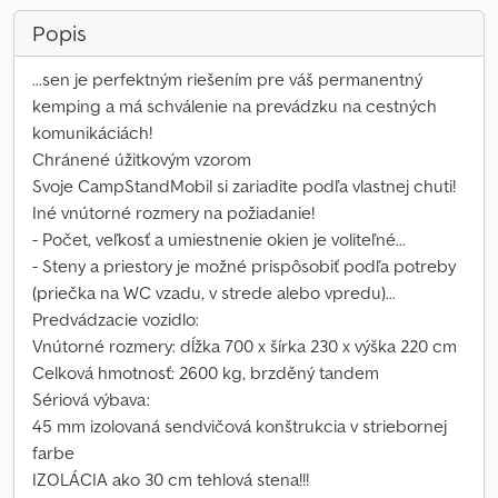
Popis
...sen je perfektným riešením pre váš permanentný
kemping a má schválenie na prevádzku na cestných
komunikáciách!
Chránené úžitkovým vzorom
Svoje CampStandMobil si zariadite podľa vlastnej chuti!
Iné vnútorné rozmery na požiadanie!
- Počet, veľkosť a umiestnenie okien je voliteľné...
- Steny a priestory je možné prispôsobiť podľa potreby
(priečka na WC vzadu, v strede alebo vpredu)...
Predvádzacie vozidlo:
Vnútorné rozmery: dĺžka 700 x šírka 230 x výška 220 cm
Celková hmotnosť: 2600 kg, brzděný tandem
Sériová výbava:
45 mm izolovaná sendvičová konštrukcia v striebornej
farbe
IZOLÁCIA ako 30 cm tehlová stena!!!