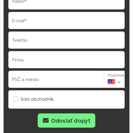
Názov*
E-mail*
Telefón
Firma
Pozemok
PSČ a miesto
Som obchodník.
Odoslať dopyt