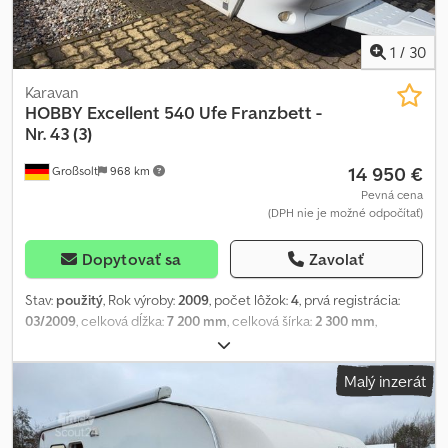
1
/
30
Karavan
HOBBY
Excellent 540 Ufe Franzbett -
Nr. 43 (3)
14 950 €
Großsolt
968 km
Pevná cena
(DPH nie je možné odpočítať)
Dopytovať sa
Zavolať
Stav:
použitý
, Rok výroby:
2009
, počet lôžok:
4
, prvá registrácia:
03/2009
, celková dĺžka:
7 200 mm
, celková šírka:
2 300 mm
,
celková výška:
2 500 mm
, konfigurácia náprav:
1 náprava
, celková
hmotnosť:
1 500 kg
, Výbava:
kúpeľňa, nezávislé kúrenie
, * Hobby
Malý inzerát
Excellent 560 UFe * 1213 kg pohotovostná hmotnosť a 1500 kg
celková hmotnosť Dcodporz Ihzefx Adwok * v prednej časti
francúzska posteľ * v zadnej časti okrúhla sedacia skupina pre
štyri osoby, prestaviteľná na lôžko pre dve osoby * protipriečny