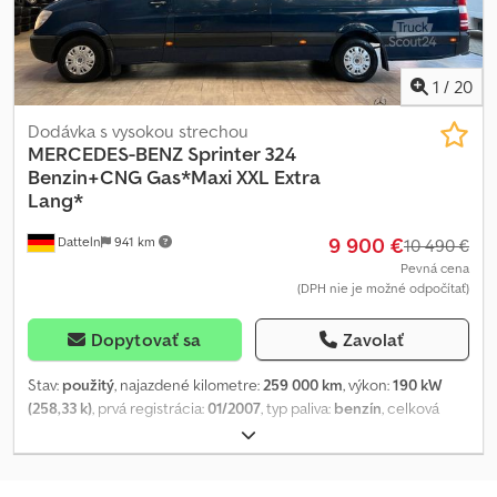
1
/
20
Dodávka s vysokou strechou
MERCEDES-BENZ
Sprinter 324
Benzin+CNG Gas*Maxi XXL Extra
Lang*
9 900 €
Datteln
941 km
10 490 €
Pevná cena
(DPH nie je možné odpočítať)
Dopytovať sa
Zavolať
Stav:
použitý
, najazdené kilometre:
259 000 km
, výkon:
190 kW
(258,33 k)
, prvá registrácia:
01/2007
, typ paliva:
benzín
, celková
hmotnosť:
3 500 kg
, farba:
modrá
, typ prevodu:
automatický
,
emisná trieda:
Euro 5
, počet sedadiel:
3
, celková dĺžka:
7 200 mm
,
dĺžka ložného priestoru:
4 500 mm
, šírka ložného priestoru:
1 780