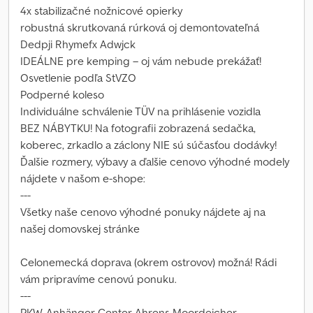
4x stabilizačné nožnicové opierky
robustná skrutkovaná rúrková oj demontovateľná
Dedpji Rhymefx Adwjck
IDEÁLNE pre kemping – oj vám nebude prekážať!
Osvetlenie podľa StVZO
Podperné koleso
Individuálne schválenie TÜV na prihlásenie vozidla
BEZ NÁBYTKU! Na fotografii zobrazená sedačka,
koberec, zrkadlo a záclony NIE sú súčasťou dodávky!
Ďalšie rozmery, výbavy a ďalšie cenovo výhodné modely
nájdete v našom e-shope:
---
Všetky naše cenovo výhodné ponuky nájdete aj na
našej domovskej stránke
Celonemecká doprava (okrem ostrovov) možná! Rádi
vám pripravíme cenovú ponuku.
---
PKW-Anhänger-Center Ahrens Moordeicher