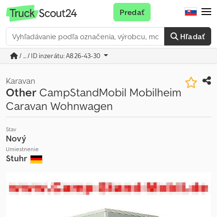
Predať
Hľadať
/ ... / ID inzerátu: A826-43-30
Karavan
Other
CampStandMobil Mobilheim
Caravan Wohnwagen
Stav
Nový
Umiestnenie
Stuhr