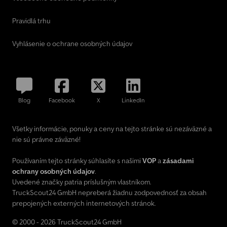
alebo financovanie? Ponúkame atraktívne ponuky – možné aj bez
akontácie! Kontaktujte nás. Kontakt: Telefón: E-mail: Sídlo:
Pravidlá trhu
Nutzfahrzeuge West GmbH Rudolf-Diesel-Str. 2 45711 Datteln –
Nemecko Dcjdpfxeyqlpks Adwsk Otváracie hodiny: Po–Pi: 9:00 –
Vyhlásenie o ochrane osobných údajov
18:00 So: 9:00 – 14:00 ----Upozornenie: Všetky údaje na internete
sú nezáväzné a slúžia len na všeobecný opis vozidla. Chyby,
preklepy aj predbežný predaj vyhradené. Záväzný stav vozidla je
určený výlučne kúpnou zmluvou na mieste alebo písomnými
zárukami. Vozidlá s najazdenými kilometrami nad 50 000 km alebo
Blog
Facebook
X
LinkedIn
staršie ako 3 roky predávame prioritne našim firemným
zákazníkom.
Všetky informácie, ponuky a ceny na tejto stránke sú nezáväzné a
nie sú právne záväzné!
Používaním tejto stránky súhlasíte s našimi
VOP
a
zásadami
ochrany osobných údajov
.
Uvedené značky patria príslušným vlastníkom.
TruckScout24 GmbH nepreberá žiadnu zodpovednosť za obsah
prepojených externých internetových stránok.
© 2000 - 2026 TruckScout24 GmbH