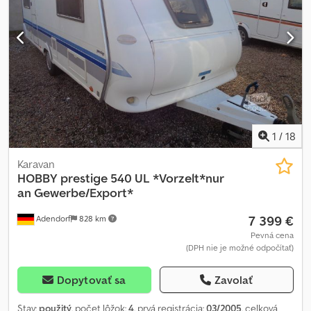
možná registrácia na 100 km/h! Možnosť drevenej podlahy za
príplatok! Nový 20 ft. kancelársky kontajner (Containex) Vonkajšia
farba: RAL-9010 čistobiela, vrecká na vidlice, stenová izolácia
minerálnou vlnou 60 mm, strešná izolácia minerálnou vlnou 100
mm, podlahová izolácia minerálnou vlnou 100 mm, vnútorná výška
kontajnera 2540 mm, 1 ks konvektor 2 kW, 2 ks prídavné LED
svietidlá 43 W. Celková hmotnosť prívesu + kontajnera: 2600 kg.
Dedei Ha Eyepfx Adwjck Možná ešte nosnosť 900 kg!
1
/
18
Karavan
HOBBY
prestige 540 UL *Vorzelt*nur
an Gewerbe/Export*
7 399 €
Adendorf
828 km
Pevná cena
(DPH nie je možné odpočítať)
Dopytovať sa
Zavolať
Stav:
použitý
, počet lôžok:
4
, prvá registrácia:
03/2005
, celková