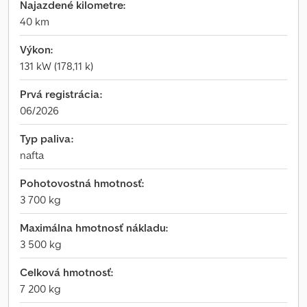
Najazdené kilometre:
40 km
Výkon:
131 kW (178,11 k)
Prvá registrácia:
06/2026
Typ paliva:
nafta
Pohotovostná hmotnosť:
3 700 kg
Maximálna hmotnosť nákladu:
3 500 kg
Celková hmotnosť:
7 200 kg