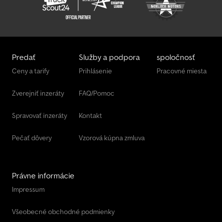
povrchom, Medzirám z hliníka, Široké vonkajšie spätné zrkadlá,
Hliníkové zasúvacie laty, Obrysové osvetlenie, Kotviace oká na
podlahe na upevnenie nákladu, Príprava na colné lano, Európske
COC, - Možná dodávka, leasing alebo financovanie. - Dostupné
cca do 2 mesiacov. Kontaktujte nás: Auto-Wardenga Irenäus
Wardenga
Predať
Služby a podpora
spoločnosť
Ceny a tarify
Prihlásenie
Pracovné miesta
Zverejniť inzeráty
FAQ/Pomoc
Spravovať inzeráty
Kontakt
Pečať dôvery
Vzorová kúpna zmluva
Právne informácie
Impressum
Všeobecné obchodné podmienky