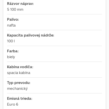
Rázvor náprav:
5 100 mm
Palivo:
nafta
Kapacita palivovej nádrže:
100 l
Farba:
biely
Kabína vodiča:
spacia kabína
Typ prevodu:
mechanický
Emisná trieda:
Euro 6