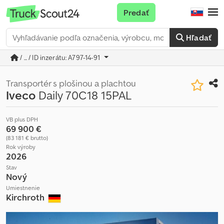
Predať
Hľadať
/ ... / ID inzerátu: A797-14-91
Transportér s plošinou a plachtou
Iveco
Daily 70C18 15PAL
VB plus DPH
69 900 €
(83 181 € brutto)
Rok výroby
2026
Stav
Nový
Umiestnenie
Kirchroth