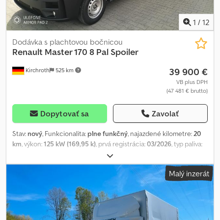
invitation to submit an offer.
Mladen Ilic
1
/
12
Dodávka s plachtovou bočnicou
Renault
Master 170 8 Pal Spoiler
39 900 €
Kirchroth
525 km
VB plus DPH
(47 481 € brutto)
Dopytovať sa
Zavolať
Stav:
nový
, Funkcionalita:
plne funkčný
, najazdené kilometre:
20
km
, výkon:
125 kW (169,95 k)
, prvá registrácia:
03/2026
, typ paliva:
nafta
, pohotovostná hmotnosť:
2 400 kg
, maximálna hmotnosť
nákladu:
1 100 kg
, celková hmotnosť:
3 500 kg
, veľkosť
Malý inzerát
pneumatiky:
225/65 R16 C
, stav pneumatík:
100 percento
, rázvor
náprav:
4 215 mm
, ďalšia kontrola (TÜV):
03/2028
, palivo:
nafta
,
kapacita palivovej nádrže:
80 l
, farba:
sivý
, typ prevodu:
mechanický
, počet prevodových stupňov:
6
, emisná trieda:
Euro
6
, zavesenie:
oceľ
, počet sedadiel:
3
, objem nakladacieho