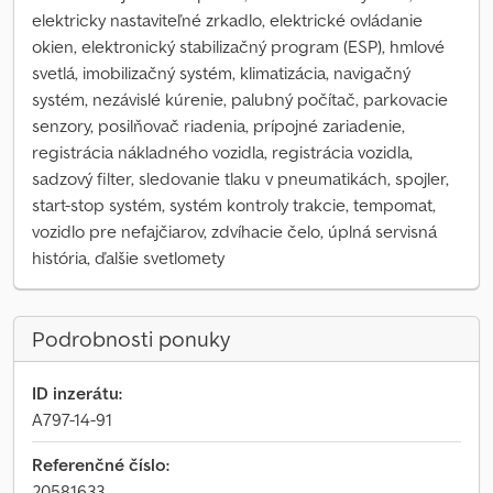
elektricky nastaviteľné zrkadlo, elektrické ovládanie
okien, elektronický stabilizačný program (ESP), hmlové
svetlá, imobilizačný systém, klimatizácia, navigačný
systém, nezávislé kúrenie, palubný počítač, parkovacie
senzory, posilňovač riadenia, prípojné zariadenie,
registrácia nákladného vozidla, registrácia vozidla,
sadzový filter, sledovanie tlaku v pneumatikách, spojler,
start-stop systém, systém kontroly trakcie, tempomat,
vozidlo pre nefajčiarov, zdvíhacie čelo, úplná servisná
história, ďalšie svetlomety
Podrobnosti ponuky
ID inzerátu:
A797-14-91
Referenčné číslo:
20581633