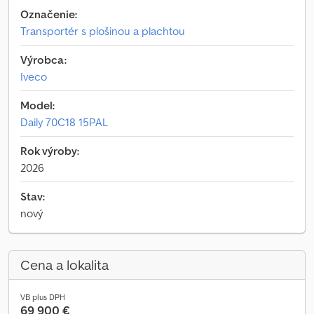
Označenie:
Transportér s plošinou a plachtou
Výrobca:
Iveco
Model:
Daily 70C18 15PAL
Rok výroby:
2026
Stav:
nový
Cena a lokalita
VB plus DPH
69 900 €