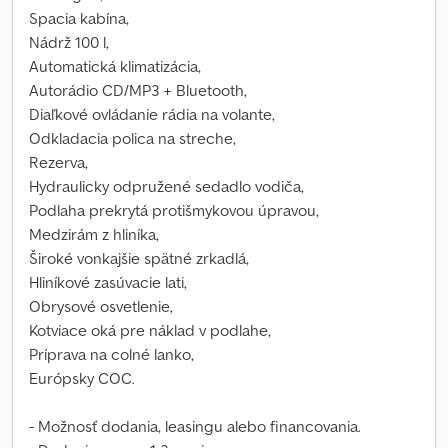
Spacia kabína,
Nádrž 100 l,
Automatická klimatizácia,
Autorádio CD/MP3 + Bluetooth,
Diaľkové ovládanie rádia na volante,
Odkladacia polica na streche,
Rezerva,
Hydraulicky odpružené sedadlo vodiča,
Podlaha prekrytá protišmykovou úpravou,
Medzirám z hliníka,
Široké vonkajšie spätné zrkadlá,
Hliníkové zasúvacie lati,
Obrysové osvetlenie,
Kotviace oká pre náklad v podlahe,
Príprava na colné lanko,
Európsky COC.
- Možnosť dodania, leasingu alebo financovania.