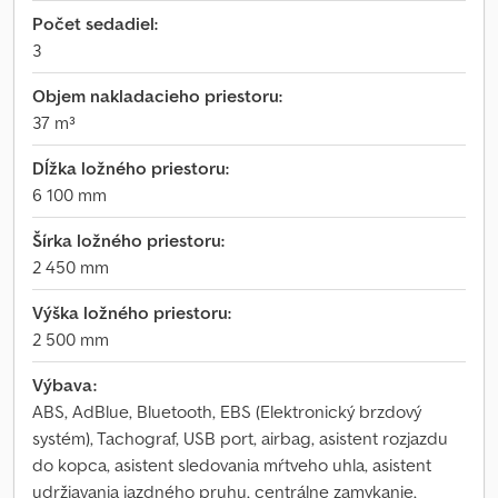
Počet sedadiel:
3
Objem nakladacieho priestoru:
37 m³
Dĺžka ložného priestoru:
6 100 mm
Šírka ložného priestoru:
2 450 mm
Výška ložného priestoru:
2 500 mm
Výbava:
ABS, AdBlue, Bluetooth, EBS (Elektronický brzdový
systém), Tachograf, USB port, airbag, asistent rozjazdu
do kopca, asistent sledovania mŕtveho uhla, asistent
udržiavania jazdného pruhu, centrálne zamykanie,