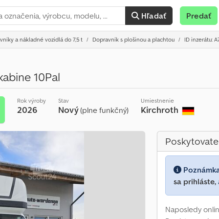
Hľadať
Predať
níky a nákladné vozidlá do 7,5 t
Dopravník s plošinou a plachtou
ID inzerátu: 
kabine 10Pal
Rok výroby
Stav
Umiestnenie
2026
Nový
Kirchroth
(plne funkčný)
Poskytovate
Poznámk
sa prihláste,
Naposledy onlin