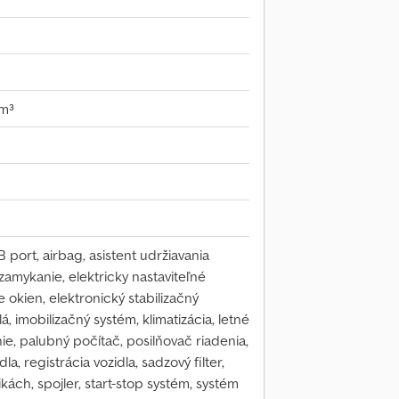
m³
 port, airbag, asistent udržiavania
amykanie, elektricky nastaviteľné
e okien, elektronický stabilizačný
, imobilizačný systém, klimatizácia, letné
ie, palubný počítač, posilňovač riadenia,
a, registrácia vozidla, sadzový filter,
kách, spojler, start-stop systém, systém