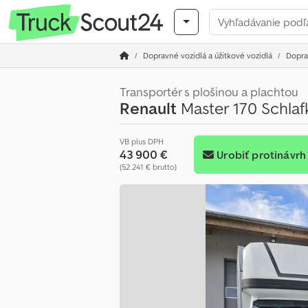
Dopravné vozidlá a úžitkové vozidlá
Doprav
Transportér s plošinou a plachtou
Renault
Master 170 Schlaf
VB plus DPH
43 900 €
Urobiť protinávrh
(52 241 € brutto)