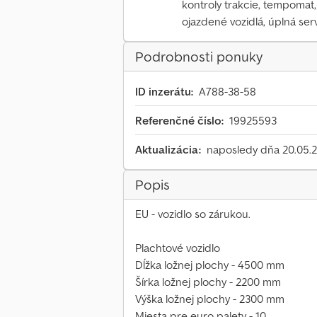
kontroly trakcie, tempomat,
ojazdené vozidlá, úplná serv
Podrobnosti ponuky
ID inzerátu:
A788-38-58
Referenčné číslo:
19925593
Aktualizácia:
naposledy dňa 20.05.
Popis
EU - vozidlo so zárukou.
Plachtové vozidlo
Dĺžka ložnej plochy - 4500 mm
Šírka ložnej plochy - 2200 mm
Výška ložnej plochy - 2300 mm
Miesta pre euro palety - 10