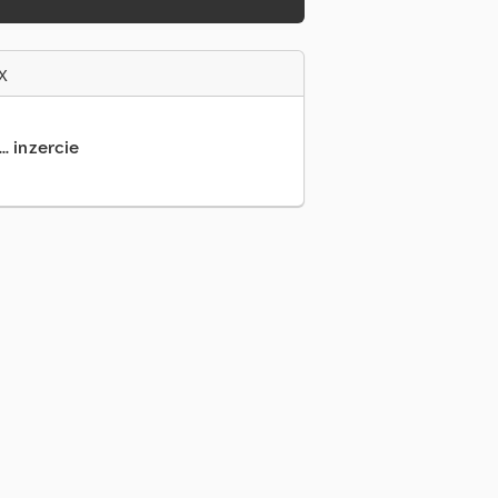
x
.. inzercie