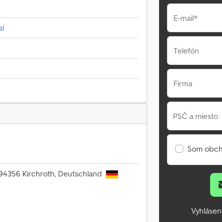
E-mail*
al
Telefón
Firma
PSČ a miesto
Som obch
, 94356 Kirchroth, Deutschland
Vyhlásen