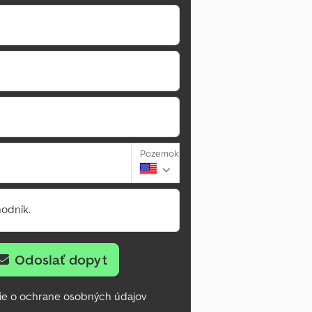
Pozemok
odník.
Odoslať dopyt
ie o ochrane osobných údajov