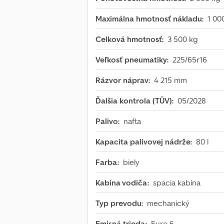
Maximálna hmotnosť nákladu:
1 00
Celková hmotnosť:
3 500 kg
Veľkosť pneumatiky:
225/65r16
Rázvor náprav:
4 215 mm
Ďalšia kontrola (TÜV):
05/2028
Palivo:
nafta
Kapacita palivovej nádrže:
80 l
Farba:
biely
Kabína vodiča:
spacia kabína
Typ prevodu:
mechanický
Emisná trieda:
Euro 6