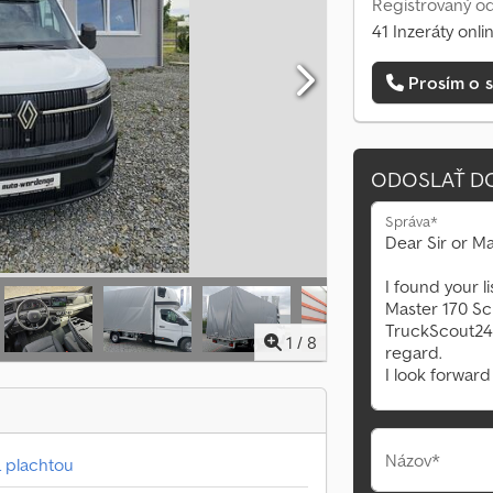
Registrovaný od
41 Inzeráty onli
Prosím o s
ODOSLAŤ D
Správa*
1
/
8
Názov*
a plachtou