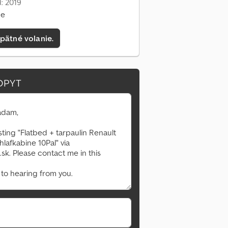
: 2019
ne
pätné volanie.
OPYT