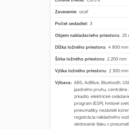
Zavesenie:
oceľ
Počet sedadiel:
3
Objem nakladacieho priestoru:
25 
Dĺžka ložného priestoru:
4 900 mm
Šírka ložného priestoru:
2 200 mm
Výška ložného priestoru:
2 300 mm
Výbava:
ABS, AdBlue, Bluetooth, USB
jazdného pruhu, centrálne z
zrkadlo, elektrické ovládani
program (ESP), hmlové svetlá
pneumatiky, nezávislé kúren
registrácia nákladného vozidl
sledovanie tlaku v pneumati