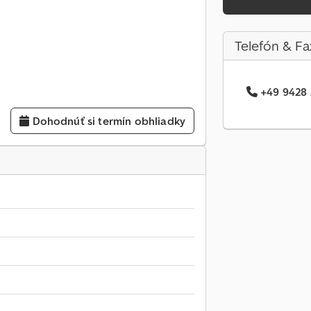
Telefón & Fa
+49 9428 .
Dohodnúť si termín obhliadky