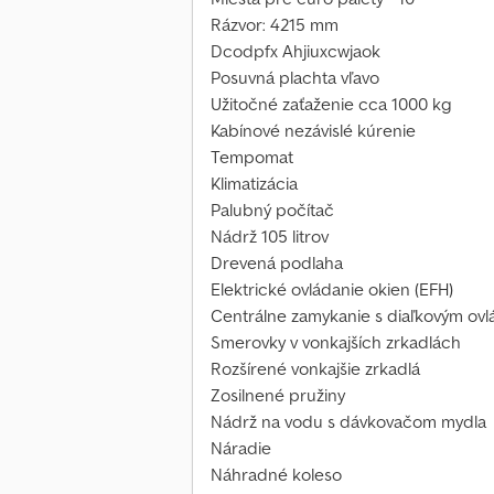
Rázvor: 4215 mm
Dcodpfx Ahjiuxcwjaok
Posuvná plachta vľavo
Užitočné zaťaženie cca 1000 kg
Kabínové nezávislé kúrenie
Tempomat
Klimatizácia
Palubný počítač
Nádrž 105 litrov
Drevená podlaha
Elektrické ovládanie okien (EFH)
Centrálne zamykanie s diaľkovým ovl
Smerovky v vonkajších zrkadlách
Rozšírené vonkajšie zrkadlá
Zosilnené pružiny
Nádrž na vodu s dávkovačom mydla
Náradie
Náhradné koleso