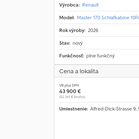
Výrobca:
Renault
Model:
Master 170 Schlafkabine 10P
Rok výroby:
2026
Stav:
nový
Funkčnosť:
plne funkčný
Cena a lokalita
VB plus DPH
43 900 €
(52 241 € brutto)
Umiestnenie:
Alfred-Dick-Strasse 9