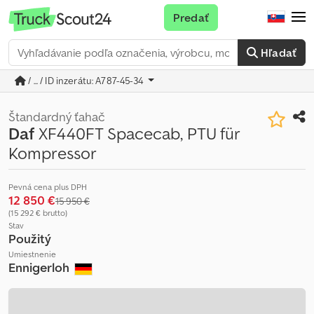
Predať
Hľadať
/ ... / ID inzerátu: A787-45-34
Štandardný ťahač
Daf
XF440FT Spacecab, PTU für
Kompressor
Pevná cena plus DPH
12 850 €
15 950 €
(15 292 € brutto)
Stav
Použitý
Umiestnenie
Ennigerloh