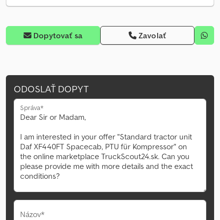
Dopytovať sa
Zavolať
ODOSLAŤ DOPYT
Správa*
Názov*