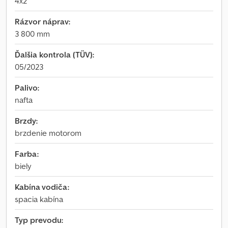
4x2
Rázvor náprav:
3 800 mm
Ďalšia kontrola (TÜV):
05/2023
Palivo:
nafta
Brzdy:
brzdenie motorom
Farba:
biely
Kabína vodiča:
spacia kabína
Typ prevodu: