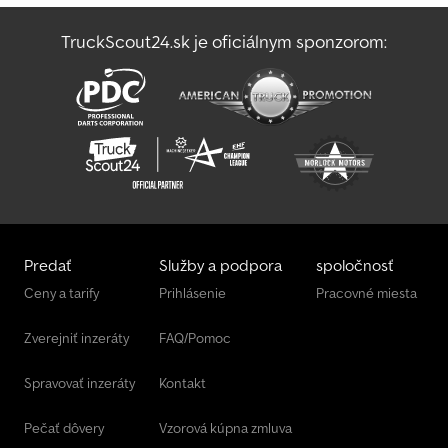
TruckScout24.sk je oficiálnym sponzorom:
Predať
Služby a podpora
spoločnosť
Ceny a tarify
Prihlásenie
Pracovné miesta
Zverejniť inzeráty
FAQ/Pomoc
Spravovať inzeráty
Kontakt
Pečať dôvery
Vzorová kúpna zmluva