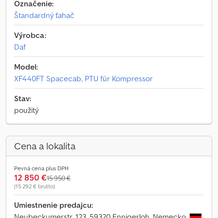
Označenie:
Štandardný ťahač
Výrobca:
Daf
Model:
XF440FT Spacecab, PTU für Kompressor
Stav:
použitý
Cena a lokalita
Pevná cena plus DPH
12 850 €
15 950 €
(15 292 € brutto)
Umiestnenie predajcu:
Neubeckumerstr. 123, 59320 Ennigerloh, Nemecko