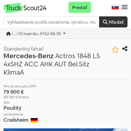
Predať
Hľadať
/ ... / ID inzerátu: A762-66-59
Štandardný ťahač
Mercedes-Benz
Actros 1848 LS
4xSHZ ACC AHK AUT Bel.Sitz
KlimaA
Pevná cena plus DPH
79 900 €
(95 081 € brutto)
Stav
Použitý
Umiestnenie
Crailsheim