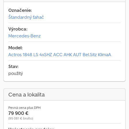
Označenie:
Štandardný ťahač
Výrobca:
Mercedes-Benz
Model:
Actros 1848 LS 4xSHZ ACC AHK AUT Bel.Sitz KlimaA
Stav:
použitý
Cena a lokalita
Pevná cena plus DPH
79 900 €
(95 081 € brutto)