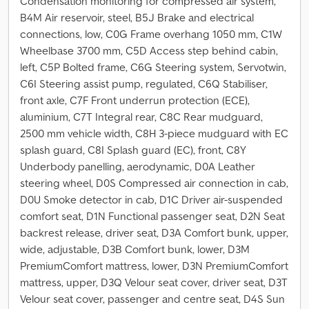
Condensation monitoring for compressed air system,
B4M Air reservoir, steel, B5J Brake and electrical
connections, low, C0G Frame overhang 1050 mm, C1W
Wheelbase 3700 mm, C5D Access step behind cabin,
left, C5P Bolted frame, C6G Steering system, Servotwin,
C6I Steering assist pump, regulated, C6Q Stabiliser,
front axle, C7F Front underrun protection (ECE),
aluminium, C7T Integral rear, C8C Rear mudguard,
2500 mm vehicle width, C8H 3-piece mudguard with EC
splash guard, C8I Splash guard (EC), front, C8Y
Underbody panelling, aerodynamic, D0A Leather
steering wheel, D0S Compressed air connection in cab,
D0U Smoke detector in cab, D1C Driver air-suspended
comfort seat, D1N Functional passenger seat, D2N Seat
backrest release, driver seat, D3A Comfort bunk, upper,
wide, adjustable, D3B Comfort bunk, lower, D3M
PremiumComfort mattress, lower, D3N PremiumComfort
mattress, upper, D3Q Velour seat cover, driver seat, D3T
Velour seat cover, passenger and centre seat, D4S Sun