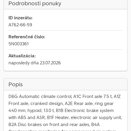
Podrobnosti ponuky
ID inzerátu:
A762-66-59
Referenčné číslo:
5N003361
Aktualizácia:
naposledy dňa 23.07.2026
Popis
D6G Automatic climate control, A1C Front axle 7.5 t, A1Z
Front axle, cranked design, A2E Rear axle, ring gear
440 mm, hypoid, 13.0 t, B1B Electronic brake system
with ABS and ASR, B1F Heater, electronic air supply unit,
B2A Disc brakes on front and rear axles, B4A