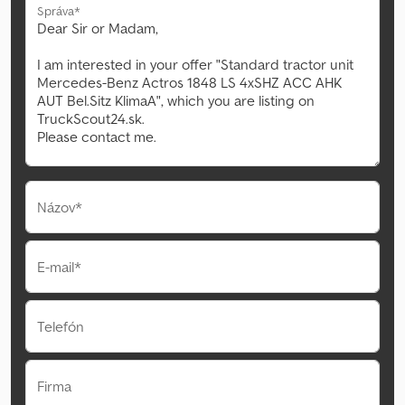
Správa*
Názov*
E-mail*
Telefón
Firma