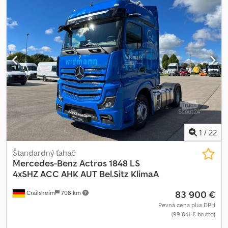
1
/
22
Štandardný ťahač
Mercedes-Benz
Actros 1848 LS
4xSHZ ACC AHK AUT Bel.Sitz KlimaA
83 900 €
Crailsheim
708 km
Pevná cena plus DPH
(99 841 € brutto)