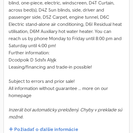
blind, one-piece, electric, windscreen, D4T Curtain,
across bed(s), D4Z Sun blinds, side, driver and
passenger side, D5Z Carpet, engine tunnel, D6C
Electric stand-alone air conditioning, D6I Residual heat
utilisation, D6M Auxiliary hot water heater. You can
reach us by phone Monday to Friday until 8:00 pm and
Saturday until 4:00 pm!
Further information:
Dcodpoik D Sdsfx Alyjk
Leasing/financing and trade-in possible!
Subject to errors and prior sale!
All information without guarantee ... more on our
homepage
Inzerát bol automaticky preložený. Chyby v preklade sú
možné.
Požiadať o ďalšie informácie