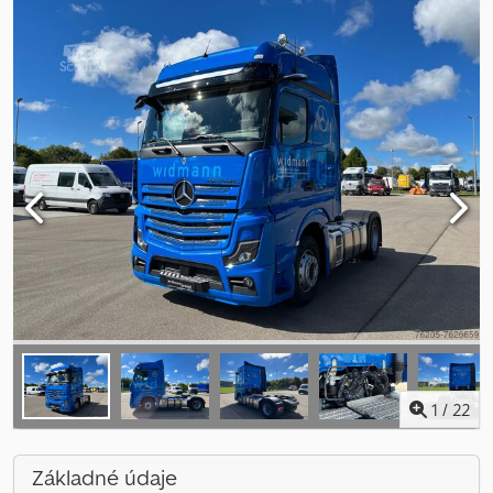
1
/
22
Základné údaje