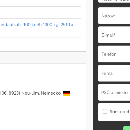
Názov*
ndaufsatz, 100 km/h 1300 kg, 2510 x
E-mail*
Telefón
Firma
PSČ a miesto
r. 106, 89231 Neu-Ulm, Nemecko
Som obch