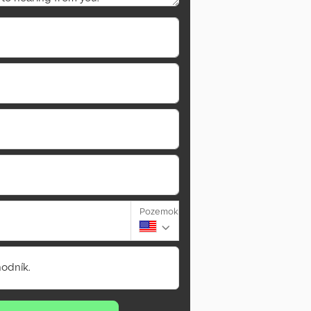
Pozemok
odník.