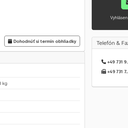
Vyhlásen
Dohodnúť si termín obhliadky
Telefón & Fa
+49 731 9.
+49 731 7..
8 kg