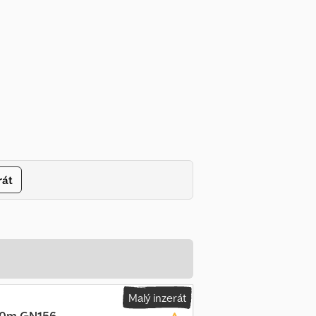
rát
Malý inzerát
,40m GN156