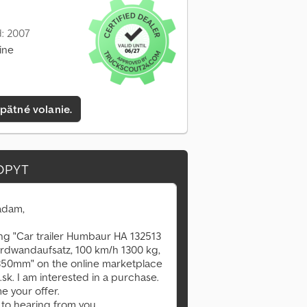
: 2007
ine
pätné volanie.
OPYT