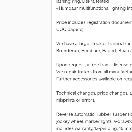
lashing ring, Dekra tested
- Humbaur multifunctional lighting i
Price includes registration documents
COC papers)
We have a large stock of trailers fro
Brenderup, Humbaur, Hapert, Brian J
Upon request, a free transit license pl
We repair trailers from all manufactu
Further accessories available on req
Technical changes, price changes, an
misprints or errors.
Reverse automatic, rubber suspensi
jockey wheel, marker lights, V-drawba
includes warranty, 13-pin plug, 15 mm