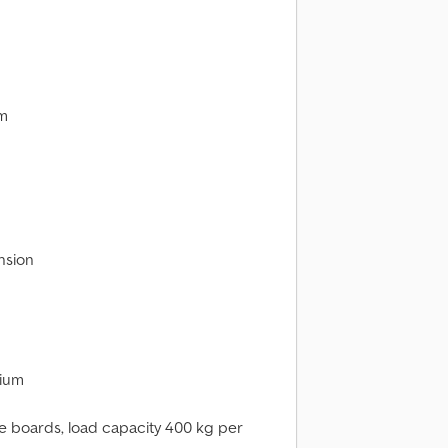
mm
nsion
nium
ide boards, load capacity 400 kg per