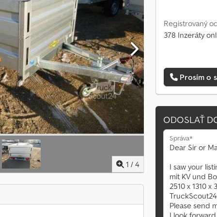
Registrovaný od
378 Inzeráty onl
Prosím o s
ODOSLAŤ D
Správa*
1
/
4