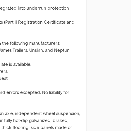
ntegrated into underrun protection
 (Part II Registration Certificate and
m the following manufacturers:
ames Trailers, Unsinn, and Neptun
ate is available.
rers.
uest.
d errors excepted. No liability for
on axle, independent wheel suspension,
r fully hot-dip galvanized, braked,
 thick flooring, side panels made of