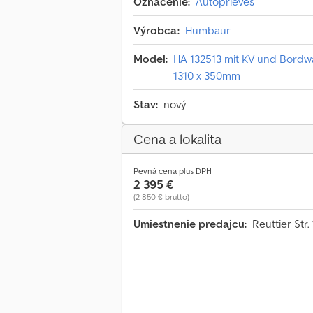
Označenie:
Autoprieves
Výrobca:
Humbaur
Model:
HA 132513 mit KV und Bordwa
1310 x 350mm
Stav:
nový
Cena a lokalita
Pevná cena plus DPH
2 395 €
(2 850 € brutto)
Umiestnenie predajcu:
Reuttier St