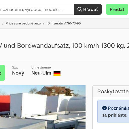
Hľadať
Predať
Príves pre osobné auto
ID inzerátu: A761-73-95
 und Bordwandaufsatz, 100 km/h 1300 kg, 2
Stav
Umiestnenie
Nový
Neu-Ulm
t
Poskytovate
Poznámk
sa prihláste,