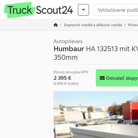
Dopravné vozidlá a úžitkové vozidlá
Príves
Autoprieves
Humbaur
HA 132513 mit KV
350mm
Pevná cena plus DPH
2 395 €
Odoslať dopy
(2 850 € brutto)