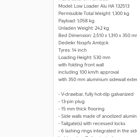
Model: Low Loader Alu HA 132513
Permissible Total Weight: 1,300 kg
Payload: 1,058 kg
Unladen Weight: 242 kg
Bed Dimension: 2,510 x 1,310 x 350 
Dedeikr Nxspfx Ambjck
Tyres: 14 inch
Loading Height: 530 mm
with folding front wall
including 100 km/h approval
with 350 mm aluminium sidewall exte
- V-drawbar, fully hot-dip galvanized
- 13-pin plug
- 15 mm thick flooring
- Side walls made of anodized alumi
- Tailgate(s) with recessed locks
- 6 lashing rings integrated in the s