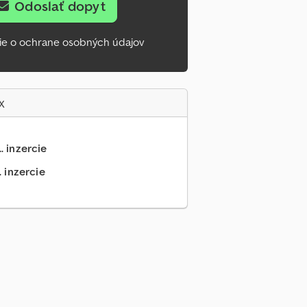
Odoslať dopyt
ie o ochrane osobných údajov
x
.. inzercie
. inzercie