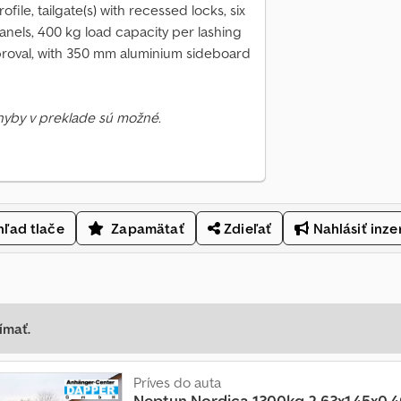
ile, tailgate(s) with recessed locks, six
panels, 400 kg load capacity per lashing
pproval, with 350 mm aluminium sideboard
Chyby v preklade sú možné.
ľad tlače
Zapamätať
Zdieľať
Nahlásiť inze
ímať.
Príves do auta
Neptun
Nordica 1300kg 2,63x1,45x0