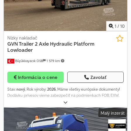
1
/
10
Nízky nakladač
GVN Trailer
2 Axle Hydraulic Platform
Lowloader
Büyükkayacık OSB
1 579 km
Informácia o cene
Zavolať
Stav:
nový
, Rok výroby:
2026
, Máme všetky európske dokumenty!
Dodávku prívesov vieme zabezpečiť na podmienkach FOB, EXW,
CPT, CFR alebo CIF. V prípade záujmu nás prosím kontaktujte; Pre
európske krajiny; Pre africké krajiny; Dkjdpfx Absqx Nd Refer
Malý inzerát