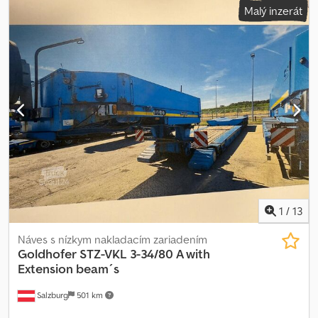
Malý inzerát
1
/
13
Náves s nízkym nakladacím zariadením
Goldhofer
STZ-VKL 3-34/80 A with
Extension beam´s
Salzburg
501 km