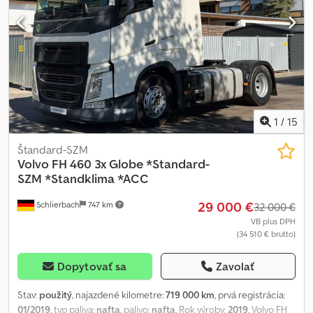
1
/
15
Štandard-SZM
Volvo
FH 460 3x Globe *Standard-
SZM *Standklima *ACC
29 000 €
Schlierbach
747 km
32 000 €
VB plus DPH
(34 510 € brutto)
Dopytovať sa
Zavolať
Stav:
použitý
, najazdené kilometre:
719 000 km
, prvá registrácia:
01/2019
, typ paliva:
nafta
, palivo:
nafta
, Rok výroby:
2019
, Volvo FH