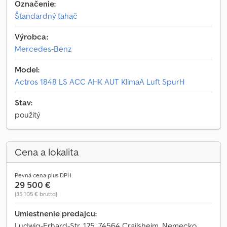
Označenie:
Štandardný ťahač
Výrobca:
Mercedes-Benz
Model:
Actros 1848 LS ACC AHK AUT KlimaA Luft SpurH
Stav:
použitý
Cena a lokalita
Pevná cena plus DPH
29 500 €
(35 105 € brutto)
Umiestnenie predajcu:
Ludwig-Erhard-Str. 125, 74564 Crailsheim, Nemecko