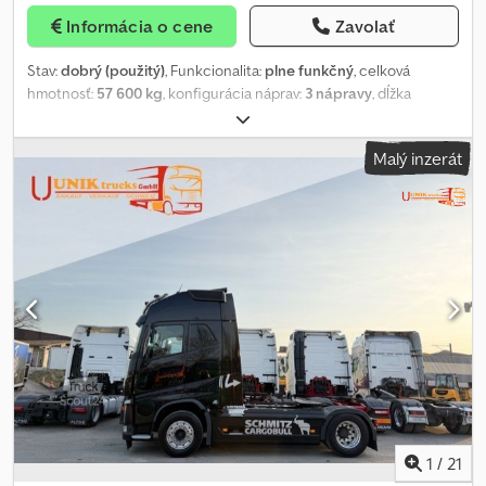
Informácia o cene
Zavolať
Stav:
dobrý (použitý)
, Funkcionalita:
plne funkčný
, celková
hmotnosť:
57 600 kg
, konfigurácia náprav:
3 nápravy
, dĺžka
ložného priestoru:
7 240 mm
, šírka ložného priestoru:
2 750 mm
,
výška ložného priestoru:
945 mm
, farba:
modrá
, Rok výroby:
2008
,
Malý inzerát
Tieto hlboké podvozky máme k dispozícii 2 kusy. Výrobca:
Goldhofer Typ: STZ-VKL 3-34/80 A Rok výroby: 2008 Celková
hmotnosť: 54 000 kg Vlastná hmotnosť: 21 000 kg Užitočné
zaťaženie: 33 000 kg Celková dĺžka súpravy: 20 000 mm (max.
teleskopicky 24 200 mm) Nakladacia plocha (d x š): 7 300 mm x 2
750 mm (teleskopicky do 4 200 mm) Pneumatiky: 235/75 R 17,5
Extra: Predĺžovací nosník: 2x 6 000 mm Dodpfx Aexc U Nvjbfjkr
1
/
21