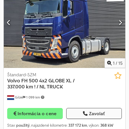
1
/
15
Štandard-SZM
Volvo
FH 500 4x2 GLOBE XL /
337.000 km ! / NL TRUCK
Gilze
1 099 km
Informácia o cene
Zavolať
Stav:
použitý
, najazdené kilometre:
337 172 km
, výkon:
368 kW