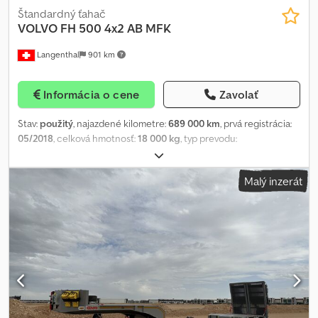
Štandardný ťahač
VOLVO
FH 500 4x2 AB MFK
Langenthal
901 km
Informácia o cene
Zavolať
Stav:
použitý
, najazdené kilometre:
689 000 km
, prvá registrácia:
05/2018
, celková hmotnosť:
18 000 kg
, typ prevodu:
poloautomatický
, emisná trieda:
Euro 6
,
Malý inzerát