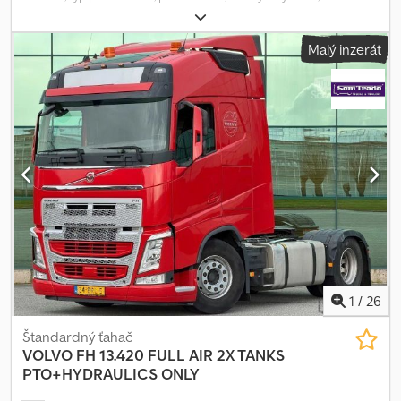
460 SZM Globetrotter Standard ! K dispozícii 3 kusy ! Dksdpfjy Hgn
Iox Abfer • EURO 6 • Péra/ vzduchové odpruženie • I-Shift
Malý inzerát
automatická prevodovka • VEB-Plus • Uzávierka diferenciálu •
Asistent rozjazdu do kopca • Asistent udržiavania v jazdnom pruhu
• Núdzový brzdový asistent • Adaptívny tempomat • Automatická
klimatizácia • Stacionárna klimatizácia • Stacionárne kúrenie •
Cúvacia kamera • 1 posteľ • Skrinka nad posteľou • Spojler •
Chladnička • CD-Rádio • Bluetooth • Aux • USB • Navigácia •
Telefón s handsfree súpravou • Centrálne zamykanie • 1 x 700
litrov ALU nádrž • Rázvor: 3 700 mm • Celková hmotnosť: 18 000 kg
(technicky možné 20 500 kg) • Prevádzková hmotnosť: 7 560 kg •
Rázvor: 3 700 mm • Kotúčové brzdy • Pneumatiky: 315/70 R22.5 •
Dezén pneumatík: 10/10/9/9/9/9 mm - STK / Kontrola: 02 /2027 -
Nemecké vozidlo! Omyly a predčasný predaj vyhradené!
1
/
26
Štandardný ťahač
VOLVO
FH 13.420 FULL AIR 2X TANKS
PTO+HYDRAULICS ONLY