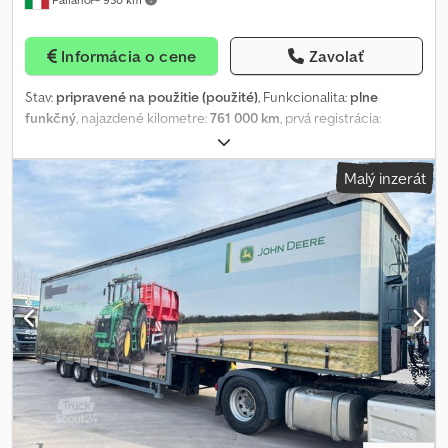
ľavá: 50 %; profil pravá: 50 % Zadná náprava: rozmer pneumatík:
315/70R22.5; dvojmontáž; profil vnútorná ľavá: 50 %; profil vonkajšia
ľavá: 50 %; profil vnútorná pravá: 50 %; profil vonkajšia pravá: 50 %
Informácia o cene
Zavolať
Dedpfxszg E Eio Abfekr Hmotnosti Prevádzková hmotnosť: 8 262
kg Užitočné zaťaženie: 13 738 kg Celková hmotnosť: 22 000 kg
Stav:
pripravené na použitie (použité)
, Funkcionalita:
plne
Údržba APK (Technická kontrola): platná do 05.2027 Finančné
funkčný
, najazdené kilometre:
761 000 km
, prvá registrácia:
informácie Cena: na vyžiadanie Identifikácia Typové číslo: FH 500
03/2020
, typ paliva:
nafta
, veľkosť pneumatiky:
385/65 R22,5-
4x2 GLOBE XL / 337 000 km = Firemné informácie = VŠETKY CENY
315/80 R22,5
, konfigurácia náprav:
4x2
, palivo:
nafta
, Rok výroby:
SÚ BEZ DPH PRE EXPORT. (Joris Versteijnen NL-DE-GB) (Wouter
Malý inzerát
2020
, Kabína LS s pneumatickým odpružením, spojler, blatníky a
Greutink NL-DE-GB-ES-IT) Hovoríme po rusky. Snažíme sa
bočné prahy, plná pneumatika, motor s výkonom 510 koní,
poskytovať presné informácie, avšak z uvedených údajov
prevodovka Powershift, 12 prevodových stupňov, brzdiaci systém
nemožno odvodiť žiadne právne nároky.
(retarder), dvojitá nádrž s hydraulickým systémom pre pohyblivé
plošiny, zliatinové disky, ADR – úplné schválenie, vynikajúci celkový
stav, rok výroby 03/2020, najazdené 761 000 km. Dksdpfx Abezl
Aivjfer