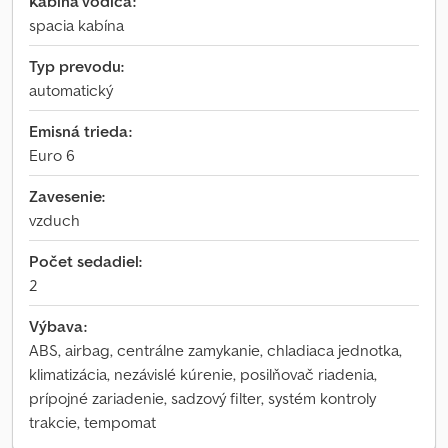
Kabína vodiča:
spacia kabína
Typ prevodu:
automatický
Emisná trieda:
Euro 6
Zavesenie:
vzduch
Počet sedadiel:
2
Výbava:
ABS, airbag, centrálne zamykanie, chladiaca jednotka,
klimatizácia, nezávislé kúrenie, posilňovač riadenia,
prípojné zariadenie, sadzový filter, systém kontroly
trakcie, tempomat