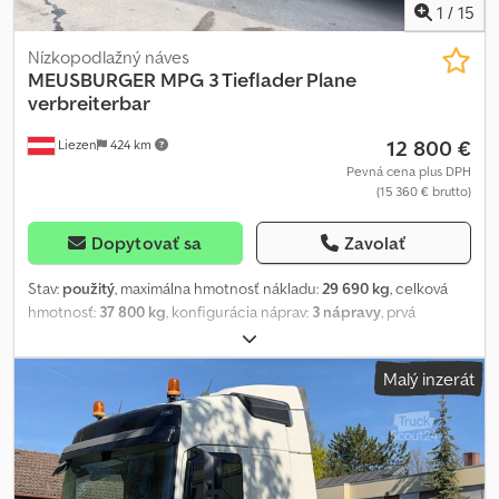
1
/
15
Nízkopodlažný náves
MEUSBURGER
MPG 3 Tieflader Plane
verbreiterbar
12 800 €
Liezen
424 km
Pevná cena plus DPH
(15 360 € brutto)
Dopytovať sa
Zavolať
Stav:
použitý
, maximálna hmotnosť nákladu:
29 690 kg
, celková
hmotnosť:
37 800 kg
, konfigurácia náprav:
3 nápravy
, prvá
registrácia:
12/2002
, Rok výroby:
2002
, Výbava:
ABS
, Plachtový
nízkoplošinový návěs Meusburger MPG 3 Dksdpfxswrvubs Abfor
Malý inzerát
Rozměry: délka 13,90 m, šířka 2,55 m (rozšiřitelná na 3,50 m zadními
sloupky), výška 4 m Nakládací rozměry: výška ložné plochy 80 cm,
vnitřní výška hlubokého lože 3,20 m, výška mezi hlubokým ložem a
labutím krkem 67 cm, vnitřní výška labutího krku 2,53 m Stav:
úměrný stáří, dobrý Obutí: 205/65R17,5, 50–70 %