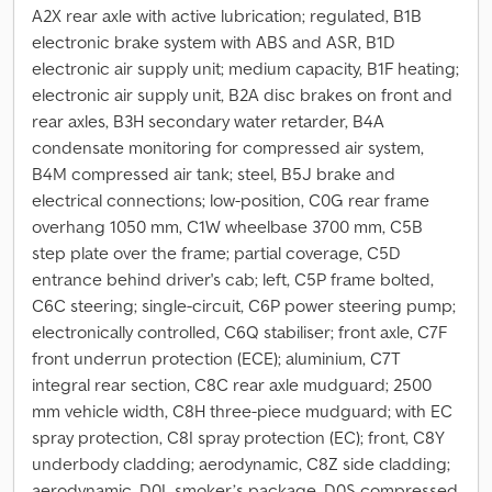
A2X rear axle with active lubrication; regulated, B1B
electronic brake system with ABS and ASR, B1D
electronic air supply unit; medium capacity, B1F heating;
electronic air supply unit, B2A disc brakes on front and
rear axles, B3H secondary water retarder, B4A
condensate monitoring for compressed air system,
B4M compressed air tank; steel, B5J brake and
electrical connections; low-position, C0G rear frame
overhang 1050 mm, C1W wheelbase 3700 mm, C5B
step plate over the frame; partial coverage, C5D
entrance behind driver's cab; left, C5P frame bolted,
C6C steering; single-circuit, C6P power steering pump;
electronically controlled, C6Q stabiliser; front axle, C7F
front underrun protection (ECE); aluminium, C7T
integral rear section, C8C rear axle mudguard; 2500
mm vehicle width, C8H three-piece mudguard; with EC
spray protection, C8I spray protection (EC); front, C8Y
underbody cladding; aerodynamic, C8Z side cladding;
aerodynamic, D0L smoker’s package, D0S compressed