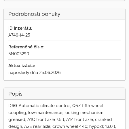
Podrobnosti ponuky
ID inzerátu:
A749-14-25
Referenčné číslo:
5N003290
Aktualizácia:
naposledy dňa 25.06.2026
Popis
D6G Automatic climate control, Q4Z fifth wheel
coupling; low-maintenance; locking mechanism
greased, A1C front axle 7.5 t, A1Z front axle; cranked
design, A2E rear axle; crown wheel 440; hypoid; 13.0 t,