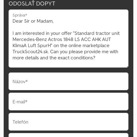
ODOSLAŤ DOPYT
Správa*
Názov*
E-mail*
Telefón