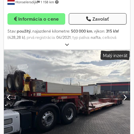
Honselersdijk
1 158 km
Informácia o cene
Zavolať
Stav:
použitý
, najazdené kilometre:
503 000 km
, výkon:
315 kW
(428,28 k)
, prvá registrácia:
04/2021
, typ paliva:
nafta
, celková
hmotnosť:
21 000 kg
, konfigurácia náprav:
2 nápravy
, farba:
červená
, typ prevodu:
automatický
, emisná trieda:
Euro 6
, Rok
Malý inzerát
výroby:
2021
, Výbava:
ABS, elektronický stabilizačný program
(ESP), klimatizácia, nezávislé kúrenie, sadzový filter
, VOLVO FH
420 PLNÉ VZDUCHOVÉ ODPRUŽENIE, 2x NÁDRŽE, PTO,
HYDRAULIKA Ďalšie informácie: * Nosnosť: 13 089 kg * Výška
vozidla: 3 950 mm * Šírka vozidla: 2 540 mm * Dĺžka vozidla: 5 990
mm * Typ | Predná náprava: Goodyear R * Rozmer pneumatík |
Predná náprava: 385/65 R22.5 * Dezén pneu vnútorná ľavá |
Predná náprava: 40 % * Dezén pneu vnútorná pravá | Predná
náprava: 40 % * Maximálne zaťaženie | Predná náprava: 8 000 kg *
Typ | Zadná náprava: Continental R * Rozmer pneumatík | Zadná
náprava: 315/70 R22.5 * Dezén pneu vonkajšia ľavá | Zadná náprava:
60 % * Dezén pneu vnútorná ľavá | Zadná náprava: 60 % * Dezén
pneu vonkajšia pravá | Zadná náprava: 60 % * Dezén pneu