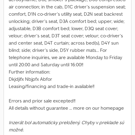
air connection; in the cab, D1C driver’s suspension seat;
comfort, D1N co-driver’s utility seat, D2N seat backrest
unlocking; driver’s seat, D3A comfort bed; upper; wide;
adjustable, D3B comfort bed; lower, D3Q seat cover;
velour; driver’s seat, D3T seat cover; velour; co-driver’s
and center seat, D4T curtain; across bed(s), D4Y sun
blind; side; driver’s side, D5Y rubber mats… For
telephone inquiries, we are available Monday to Friday
until 20:00 and Saturday until 16:00!!
Further information:
Dkjdjifx Nbjpfx Abfor
Leasing/financing and trade-in available!!
Errors and prior sale excepted!!
All details without guarantee ... more on our homepage
Inzerát bol automaticky preložený. Chyby v preklade sú
možné.