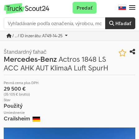
Predať
Hľadať
/ ... / ID inzerátu: A749-14-25
Štandardný ťahač
Mercedes-Benz
Actros 1848 LS
ACC AHK AUT KlimaA Luft SpurH
Pevná cena plus DPH
29 500 €
(35 105 € brutto)
Stav
Použitý
Umiestnenie
Crailsheim