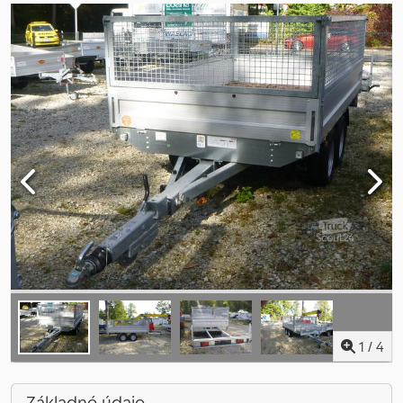
1
/
4
Základné údaje