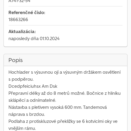
A741-32-54
Referenčné číslo:
18663266
Aktualizácia:
naposledy dňa 01.10.2024
Popis
Hochlader s výsuvnou ojí a výsuvným držákem osvětlení
s podpěrou.
Dcedpfeiciuhsx Am Dsk
Přepravní délky až do 8 metrů možné. Bočnice z hliníku
sklápěcí a odnímatelné.
Nástavba s pletivem vysoká 600 mm. Tandemová
náprava s brzdou.
Podlaha z protiskluzové překližky se 6 kotvicími oky ve
vnějším rámu.