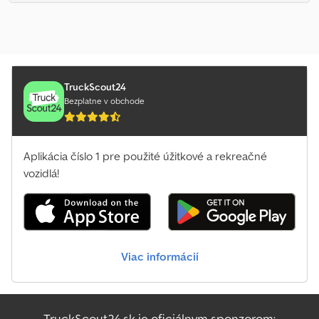
TruckScout24
Bezplatne v obchode
Aplikácia číslo 1 pre použité úžitkové a rekreačné
vozidlá!
Viac informácií
TruckScout24.sk je oficiálnym sponzorom: