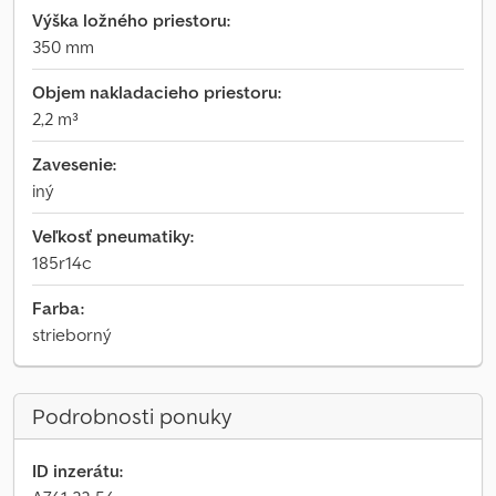
Výška ložného priestoru:
350 mm
Objem nakladacieho priestoru:
2,2 m³
Zavesenie:
iný
Veľkosť pneumatiky:
185r14c
Farba:
strieborný
Podrobnosti ponuky
ID inzerátu: