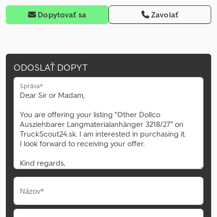
Dopytovať sa
Zavolať
ODOSLAŤ DOPYT
Správa*
Názov*