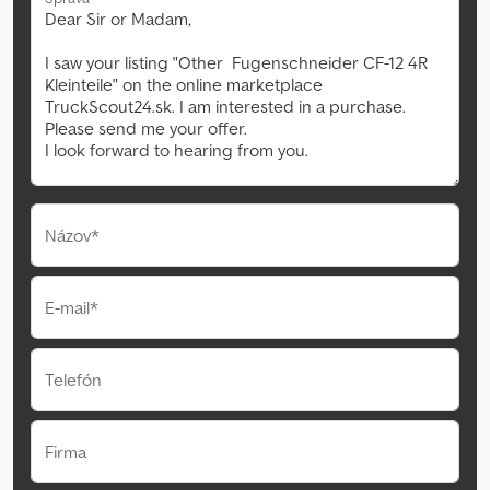
Názov*
E-mail*
Telefón
Firma