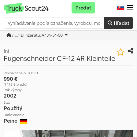
Predať
Hľadať
/ ... / ID inzerátu: A734-34-50
Iní
Fugenschneider CF-12 4R Kleinteile
Pevná cena plus DPH
990 €
(1 178 € brutto)
Rok výroby
2002
Stav
Použitý
Umiestnenie
Peine