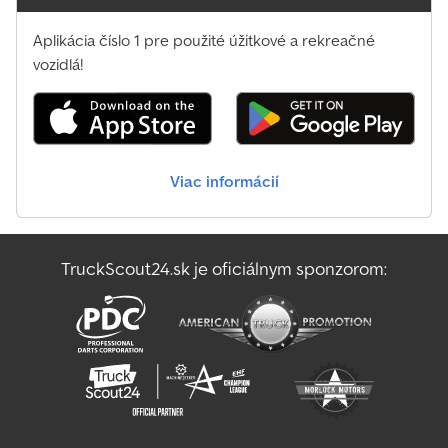
Aplikácia číslo 1 pre použité úžitkové a rekreačné
vozidlá!
Viac informácií
TruckScout24.sk je oficiálnym sponzorom: