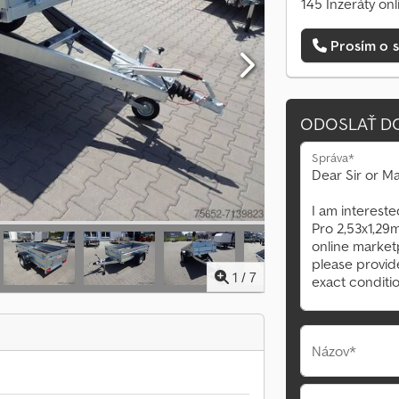
145 Inzeráty onl
Prosím o s
ODOSLAŤ D
Správa*
1
/
7
Názov*