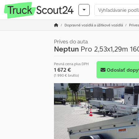
Dopravné vozidlá a úžitkové vozidlá
Príves
Príves do auta
Neptun
Pro 2,53x1,29m 16
Pevná cena plus DPH
1 672 €
Odoslať dopy
(1 990 € brutto)