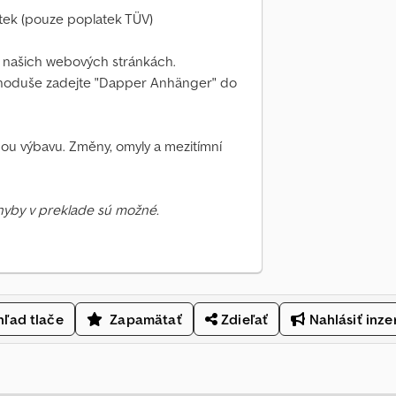
atek (pouze poplatek TÜV)
a našich webových stránkách.
noduše zadejte "Dapper Anhänger" do
nou výbavu. Změny, omyly a mezitímní
Chyby v preklade sú možné.
ľad tlače
Zapamätať
Zdieľať
Nahlásiť inze