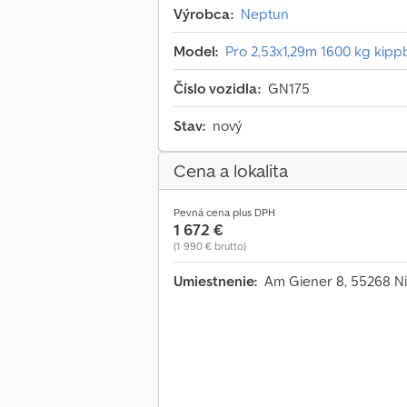
Výrobca:
Neptun
Model:
Pro 2,53x1,29m 1600 kg kip
Číslo vozidla:
GN175
Stav:
nový
Cena a lokalita
Pevná cena plus DPH
1 672 €
(1 990 € brutto)
Umiestnenie:
Am Giener 8, 55268 N