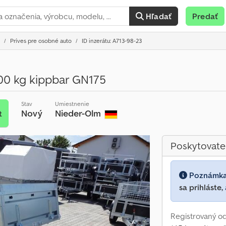
Hľadať
Predať
Príves pre osobné auto
ID inzerátu: A713-98-23
00 kg kippbar GN175
Stav
Umiestnenie
Nový
Nieder-Olm
t
Poskytovate
Poznámk
sa prihláste,
Registrovaný o