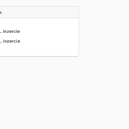
x
.. inzercie
. inzercie