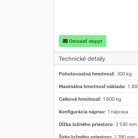
Odoslať dopyt
Technické detaily
Pohotovostná hmotnosť:
300 kg
Maximálna hmotnosť nákladu:
1 30
Celková hmotnosť:
1 600 kg
Konfigurácia náprav:
1 náprava
Dĺžka ložného priestoru:
2 530 mm
Šírka ložného priestoru:
1 290 mm