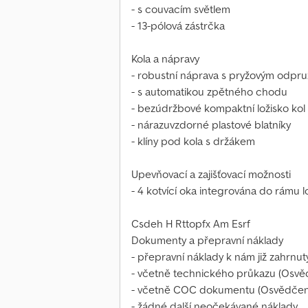
- s couvacím světlem
- 13-pólová zástrčka
Kola a nápravy
- robustní náprava s pryžovým odpr
- s automatikou zpětného chodu
- bezúdržbové kompaktní ložisko kol
- nárazuvzdorné plastové blatníky
- klíny pod kola s držákem
Upevňovací a zajišťovací možnosti
- 4 kotvící oka integrována do rámu 
Csdeh H Rttopfx Am Esrf
Dokumenty a přepravní náklady
- přepravní náklady k nám již zahrnut
- včetně technického průkazu (Osvědče
- včetně COC dokumentu (Osvědčen
- žádné další neočekávané náklady