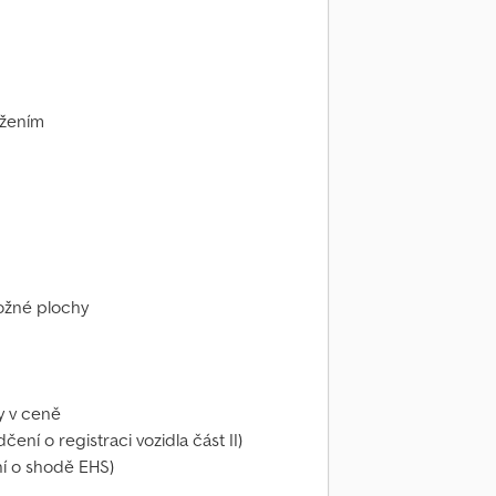
užením
ložné plochy
y v ceně
ní o registraci vozidla část II)
í o shodě EHS)