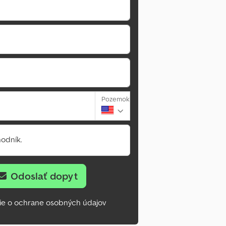
Pozemok
odník.
Odoslať dopyt
ie o ochrane osobných údajov