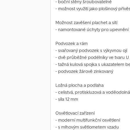
- boční stěny šroubovatelné
- možnost využití jako plošinový přívě
Možnost zavěšení plachet a sítí
- namontované úchyty pro upevnění p
Podvozek a rám
- svařovaný podvozek s výkyvnou ojí
- dvě průběžné podélníky ve tvaru U a
- tažná kulová spojka s ukazatelem b
- podvozek žárově zinkovaný
Ložná plocha a podlaha
- celistvá, protiskluzová a voděodol
- síla 12 mm
Osvětlovací zařízení
- moderní multifunkční osvětlení
- s mlhovým světlometem vzadu