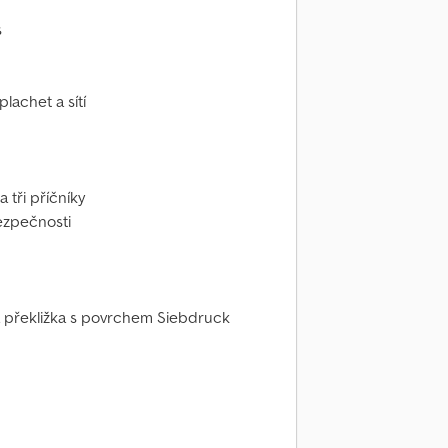
s
lachet a sítí
 tři příčníky
ezpečnosti
ná překližka s povrchem Siebdruck