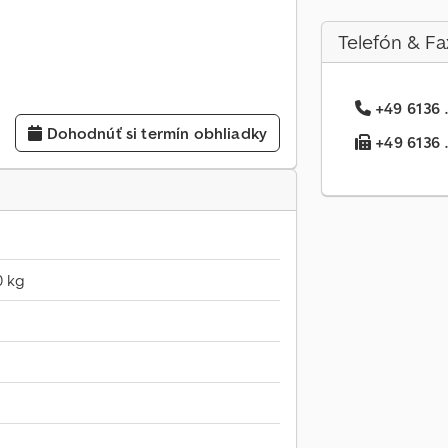
Telefón & Fa
+49 6136 .
Dohodnúť si termín obhliadky
+49 6136 ..
0 kg