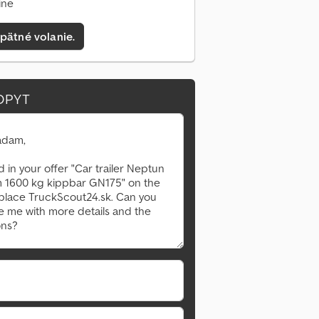
ine
pätné volanie.
OPYT