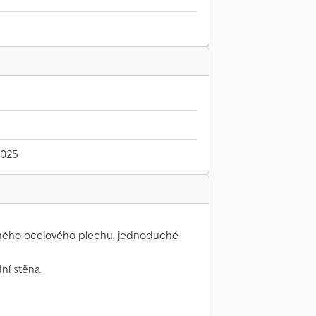
2025
aného ocelového plechu, jednoduché
dní stěna