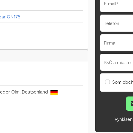
E-mail*
pbar GN175
Telefón
Firma
PSČ a miesto
Som obch
ieder-Olm, Deutschland
Vyhlásen