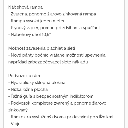
Nábehová rampa
- Zvarená, ponorne žiarovo zinkovaná rampa
- Rampa vysoká jeden meter
- Plynový vzpier, pomoc pri zdvíhaní a spúšťaní
- Nábehový uhol 10,5°
Možnosť zavesenia plachiet a sietí
- Nové pánty bočníc vrátane možnosti upevnenia
napríklad zabezpečovacej siete nákladu
Podvozok a rám
- Hydraulicky sklopná plošina
- Nízka ložná plocha
- Ťažná guľa s bezpečnostným indikátorom
- Podvozok kompletne zvarený a ponorne žiarovo
zinkovaný
- Rám extra vystužený dvoma prídavnými pozdĺžnikmi
- V-oje