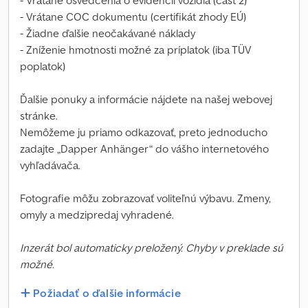
- Vrátane osvedčenia o evidencii vozidla (časť 2)
- Vrátane COC dokumentu (certifikát zhody EÚ)
- Žiadne ďalšie neočakávané náklady
- Zníženie hmotnosti možné za príplatok (iba TÜV
poplatok)
Ďalšie ponuky a informácie nájdete na našej webovej
stránke.
Nemôžeme ju priamo odkazovať, preto jednoducho
zadajte „Dapper Anhänger“ do vášho internetového
vyhľadávača.
Fotografie môžu zobrazovať voliteľnú výbavu. Zmeny,
omyly a medzipredaj vyhradené.
Inzerát bol automaticky preložený. Chyby v preklade sú
možné.
Požiadať o ďalšie informácie