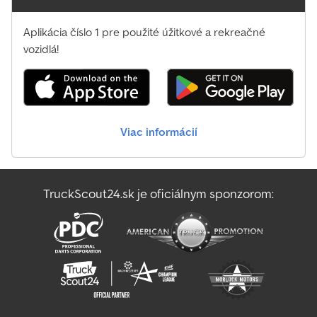
Aplikácia číslo 1 pre použité úžitkové a rekreačné
vozidlá!
Viac informácií
TruckScout24.sk je oficiálnym sponzorom: