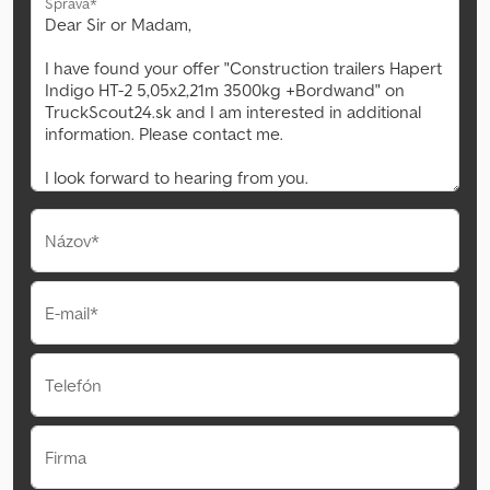
Správa*
Názov*
E-mail*
Telefón
Firma