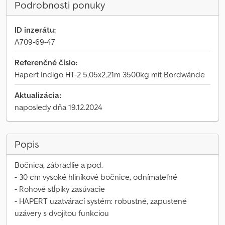
Podrobnosti ponuky
ID inzerátu:
A709-69-47
Referenčné číslo:
Hapert Indigo HT-2 5,05x2,21m 3500kg mit Bordwände
Aktualizácia:
naposledy dňa 19.12.2024
Popis
Bočnica, zábradlie a pod.
- 30 cm vysoké hliníkové bočnice, odnímateľné
- Rohové stĺpiky zasúvacie
- HAPERT uzatvárací systém: robustné, zapustené
uzávery s dvojitou funkciou