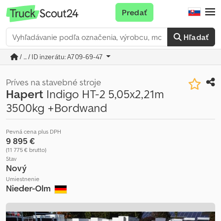
Predať
Hľadať
/ ... / ID inzerátu: A709-69-47
Príves na stavebné stroje
Hapert
Indigo HT-2 5,05x2,21m
3500kg +Bordwand
Pevná cena plus DPH
9 895 €
(11 775 € brutto)
Stav
Nový
Umiestnenie
Nieder-Olm