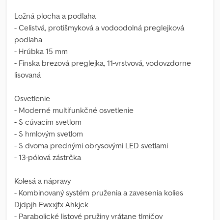
Ložná plocha a podlaha
- Celistvá, protišmyková a vodoodolná preglejková
podlaha
- Hrúbka 15 mm
- Fínska brezová preglejka, 11-vrstvová, vodovzdorne
lisovaná
Osvetlenie
- Moderné multifunkčné osvetlenie
- S cúvacím svetlom
- S hmlovým svetlom
- S dvoma prednými obrysovými LED svetlami
- 13-pólová zástrčka
Kolesá a nápravy
- Kombinovaný systém pruženia a zavesenia kolies
Djdpjh Ewxxjfx Ahkjck
- Parabolické listové pružiny vrátane tlmičov