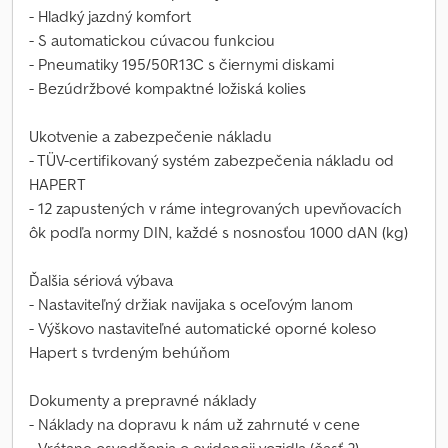
- Hladký jazdný komfort
- S automatickou cúvacou funkciou
- Pneumatiky 195/50R13C s čiernymi diskami
- Bezúdržbové kompaktné ložiská kolies
Ukotvenie a zabezpečenie nákladu
- TÜV-certifikovaný systém zabezpečenia nákladu od
HAPERT
- 12 zapustených v ráme integrovaných upevňovacích
ôk podľa normy DIN, každé s nosnosťou 1000 dAN (kg)
Ďalšia sériová výbava
- Nastaviteľný držiak navijaka s oceľovým lanom
- Výškovo nastaviteľné automatické oporné koleso
Hapert s tvrdeným behúňom
Dokumenty a prepravné náklady
- Náklady na dopravu k nám už zahrnuté v cene