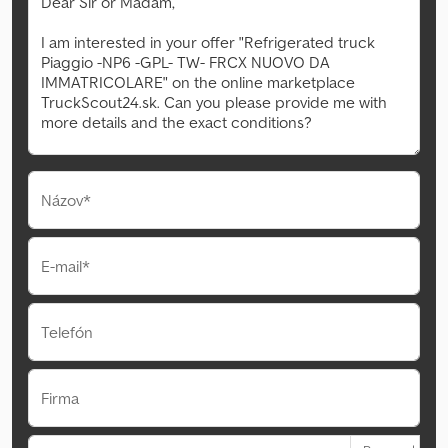
Názov*
E-mail*
Telefón
Firma