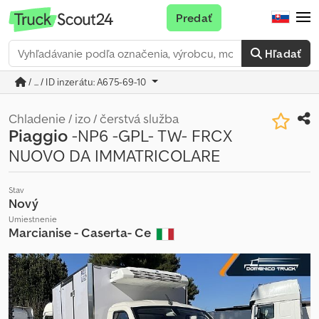
Predať
Hľadať
/ ... / ID inzerátu: A675-69-10
Chladenie / izo / čerstvá služba
Piaggio
-NP6 -GPL- TW- FRCX
NUOVO DA IMMATRICOLARE
Stav
Nový
Umiestnenie
Marcianise - Caserta- Ce