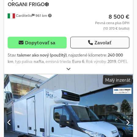
ORGANI FRIGO❄️
8 500 €
Carditello
961 km
Pevná cena plus DPH
(10 370 € brutto)
Dopytovať sa
Zavolať
Stav:
takmer ako nový (použitý)
, najazdené kilometre:
240 000
km
, typ paliva:
nafta
, emisná trieda:
Euro 6
, Rok výroby:
2019
, OPEL
VIVARO ROK 2019, IZOTERMICKÝ S CHLADICÍ JEDNOTKOU,
URČENÝ PRO PŘEPRAVU KRVE NEBO ORGÁNŮ, S DVOJÍM
Malý inzerát
TEPLOTNÍM REŽIMEM, KOMPLETNÍ S MAJÁKEM A SIRÉNOU, 240
000 KM, VOZIDLO VE VÝBORNÉM STAVU BENITO 3383844139
Csdpfx Aewxx Nzobzsha MICHELE 3394588233