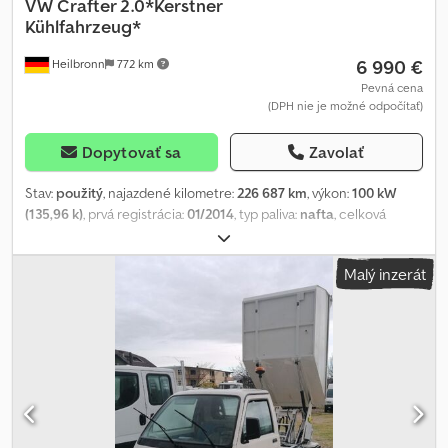
VW
Crafter 2.0*Kerstner
Kühlfahrzeug*
6 990 €
Heilbronn
772 km
Pevná cena
(DPH nie je možné odpočítať)
Dopytovať sa
Zavolať
Stav:
použitý
, najazdené kilometre:
226 687 km
, výkon:
100 kW
(135,96 k)
, prvá registrácia:
01/2014
, typ paliva:
nafta
, celková
hmotnosť:
3 500 kg
, farba:
biely
, typ prevodu:
mechanický
, emisná
trieda:
Euro 5
, počet sedadiel:
3
, Výbava:
ABS, centrálne
Malý inzerát
zamykanie, elektronický stabilizačný program (ESP), navigačný
systém, sadzový filter
, !!!!! CHLADENIE NEFUNGUJE !!!!! Chjdpfx
Aox Iai Ijbzoa 3-miestne, posilňovač riadenia, airbag vodiča, 6-
stupňová manuálna prevodovka, otáčkomer, posilňovač riadenia,
elektrické okná, palubný počítač, elektrické vonkajšie spätné
zrkadlá, stredová lakťová opierka, Euro5, krídlové dvere, centrálne
zamykanie + diaľkové ovládanie, chladiarenské vozidlo Kerstner,
prepravník čerstvých potravín atď. Zmena, medzi predaj a tlačové
chyby vyhradené. Predaj iba pre podnikateľov a na export. !!!! Fg-