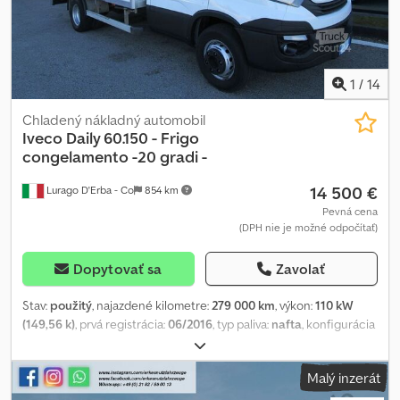
1
/
14
Chladený nákladný automobil
Iveco
Daily 60.150 - Frigo
congelamento -20 gradi -
14 500 €
Lurago D'Erba - Co
854 km
Pevná cena
(DPH nie je možné odpočítať)
Dopytovať sa
Zavolať
Stav:
použitý
, najazdené kilometre:
279 000 km
, výkon:
110 kW
(149,56 k)
, prvá registrácia:
06/2016
, typ paliva:
nafta
, konfigurácia
náprav:
4x2
, farba:
biely
, typ prevodu:
mechanický
, emisná trieda:
Euro 5
, počet sedadiel:
3
, dĺžka ložného priestoru:
4 200 mm
, šírka
Malý inzerát
ložného priestoru:
2 225 mm
, výška ložného priestoru:
2 000 mm
,
Rok výroby:
2016
, Rok výroby 2016, motor 3.000 TD, 150 koní – 6-