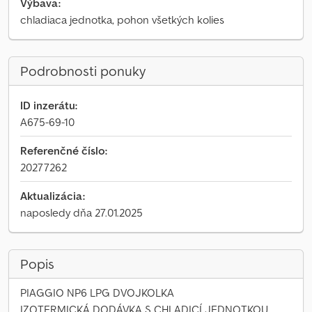
Výbava:
chladiaca jednotka, pohon všetkých kolies
Podrobnosti ponuky
ID inzerátu:
A675-69-10
Referenčné číslo:
20277262
Aktualizácia:
naposledy dňa 27.01.2025
Popis
PIAGGIO NP6 LPG DVOJKOLKA
IZOTERMICKÁ DODÁVKA S CHLADICÍ JEDNOTKOU