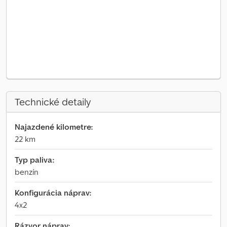
Technické detaily
Najazdené kilometre:
22 km
Typ paliva:
benzín
Konfigurácia náprav:
4x2
Rázvor náprav: