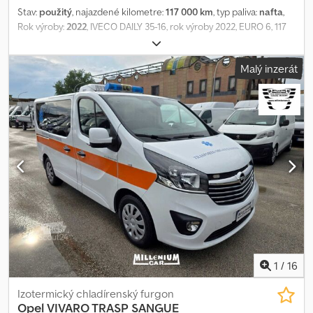
Stav:
použitý
, najazdené kilometre:
117 000 km
, typ paliva:
nafta
,
Rok výroby:
2022
, IVECO DAILY 35-16, rok výroby 2022, EURO 6, 117
000 km. Chladiarenská nadstavba LAURI, vnútorné rozmery 3,40 x
2,20 x 2 m. Chladiaci agregát THERMO KING V300 s napájaním na
Malý inzerát
sieť 380V (ATP platné do 06/2028, obnoviteľné). Hydraulické čelo
ANTEO s nosnosťou 800 kg. Klimatizácia, originálne rádio,
tempomat. Vozidlo po prvom majiteľovi. Možnosť financovania
alebo leasingu na mieste. Záruka 1 rok. Chodpfx Aboy Ia Scozea
1
/
16
Izotermický chladírenský furgon
Opel
VIVARO TRASP SANGUE