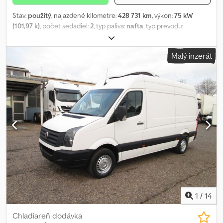
Stav:
použitý
, najazdené kilometre:
428 731 km
, výkon:
75 kW
(101,97 k)
, počet sedadiel:
2
, typ paliva:
nafta
, typ prevodu:
mechanický
, farba:
čierny
, prvá registrácia:
05/1999
, emisná
trieda:
euro2
, počet predchádzajúcich vlastníkov:
1
, Rok výroby:
Malý inzerát
1999
, Výbava:
centrálne zamykanie, hmlové svetlá, posilňovač
riadenia, prípojné zariadenie, tempomat, úplná servisná
história
, = Ďalšie možnosti a príslušenstvo = - 12-voltová zásuvka -
Elektrické ovládanie okien - Diaľkovo ovládané centrálne
zamykanie - Hmlové svetlá - Rádio - Rádio s podporou MP3 =
Ďalšie informácie = Všeobecné informácie Počet dverí: 4
Modelový rok: 2026 Cedpfey Tk U Eex Abzeha Technické
informácie Počet valcov: 5 Objem motora: 2 461 cm³ Prevodovka: 5
prevodových stupňov, manuálna Hmotnosti Pohotovostná
hmotnosť: 1 671 kg Nosnosť: 1 009 kg Celková hmotnosť: 2 680 kg
Max. prívesové zaťaženie: 1 820 kg (nebrzdený príves 700 kg)
Interiér Farba interiéru: čierna Stav Počet kľúčov: 2 (1 diaľkový
ovládač) Bezpečnosť produktu Výrobca: Dani Autobedrijven B.V.
Ootmarsumseweg 110, 7665SE ALBERGEN, Holandsko
1
/
14
Chladiareň dodávka