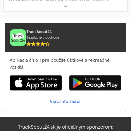
Délka 304 cm x Šířka 204 cm x Výška 200 cm UŽITEČNÉ ZATÍŽENÍ:
registrácia:
03/2019
, emisná trieda:
Euro 6
, farba:
biely
, počet
850 kg VÝKON: 170 k ŘADA: Master KILOMETRY: 0 PŘEVODOVKA:
sedadiel:
2
, Rok výroby:
2019
,
manuální, 6 stupňů VÝBAVA: Izotermická chladírenská nástavba
PALIVO: Diesel ROZVOR KOL: 3 585 mm
TruckScout24
Bezplatne v obchode
Aplikácia číslo 1 pre použité úžitkové a rekreačné
vozidlá!
Viac informácií
TruckScout24.sk je oficiálnym sponzorom: