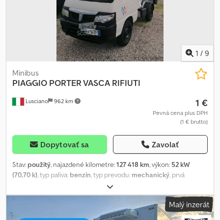
5429 !!!! Kľúčové číslo 107 !!!!! Čelné sklo má prasklinu !!!!! Skúšobná
jazda/kontrola možná v Dekra, Tüv alebo VW !!!!! V MENE
ZÁKAZNÍKA !!!!
1
/
9
Minibus
PIAGGIO
PORTER VASCA RIFIUTI
1 €
Lusciano
962 km
Pevná cena plus DPH
(1 € brutto)
Dopytovať sa
Zavolať
Stav:
použitý
, najazdené kilometre:
127 418 km
, výkon:
52 kW
(70,70 k)
, typ paliva:
benzín
, typ prevodu:
mechanický
, prvá
registrácia:
04/2015
, farba:
biely
, počet sedadiel:
2
, Rok výroby:
2015
, PORTER CASSONE korba na odpad Chsdovbmfqopfx Abzsa
Malý inzerát
POZNÁMKA: NA EMAILY NEODPOVEDÁME, IBA TELEFONICKÝ
KONTAKT. TEL. EMI-AUTOCAR