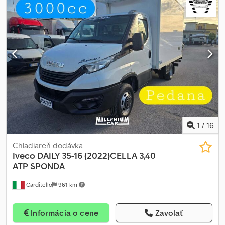
1
/
16
Chladiareň dodávka
Iveco
DAILY 35-16 (2022)CELLA 3,40
ATP SPONDA
Carditello
961 km
Informácia o cene
Zavolať