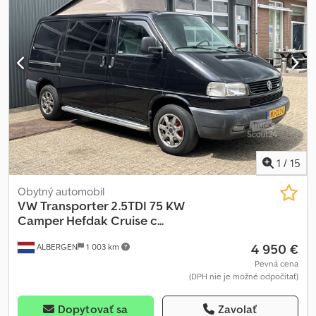
1
/
15
Obytný automobil
VW
Transporter 2.5TDI 75 KW
Camper Hefdak Cruise c...
4 950 €
ALBERGEN
1 003 km
Pevná cena
(DPH nie je možné odpočítať)
Dopytovať sa
Zavolať