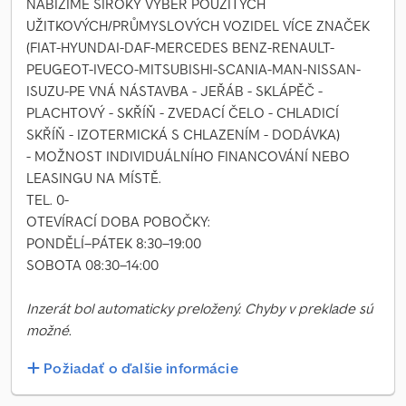
NABÍZÍME ŠIROKÝ VÝBĚR POUŽITÝCH
UŽITKOVÝCH/PRŮMYSLOVÝCH VOZIDEL VÍCE ZNAČEK
(FIAT-HYUNDAI-DAF-MERCEDES BENZ-RENAULT-
PEUGEOT-IVECO-MITSUBISHI-SCANIA-MAN-NISSAN-
ISUZU-PE VNÁ NÁSTAVBA - JEŘÁB - SKLÁPĚČ -
PLACHTOVÝ - SKŘÍŇ - ZVEDACÍ ČELO - CHLADICÍ
SKŘÍŇ - IZOTERMICKÁ S CHLAZENÍM - DODÁVKA)
- MOŽNOST INDIVIDUÁLNÍHO FINANCOVÁNÍ NEBO
LEASINGU NA MÍSTĚ.
TEL. 0-
OTEVÍRACÍ DOBA POBOČKY:
PONDĚLÍ–PÁTEK 8:30–19:00
SOBOTA 08:30–14:00
Inzerát bol automaticky preložený. Chyby v preklade sú
možné.
Požiadať o ďalšie informácie