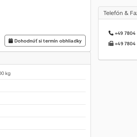
Telefón & Fa
+49 7804 .
Dohodnúť si termín obhliadky
+49 7804 .
00 kg