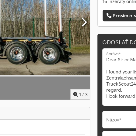
16 Inzeráty onli
Prosím o s
ODOSLAŤ D
Správa*
1
/
3
Názov*