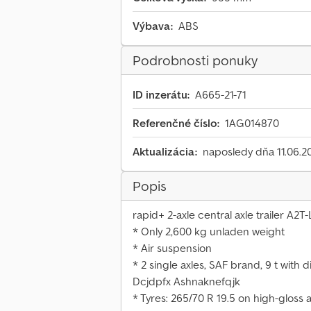
Výbava:
ABS
Podrobnosti ponuky
ID inzerátu:
A665-21-71
Referenčné číslo:
1AG014870
Aktualizácia:
naposledy dňa 11.06.2
Popis
rapid+ 2-axle central axle trailer A2
* Only 2,600 kg unladen weight
* Air suspension
* 2 single axles, SAF brand, 9 t with 
Dcjdpfx Ashnaknefqjk
* Tyres: 265/70 R 19.5 on high-gloss 