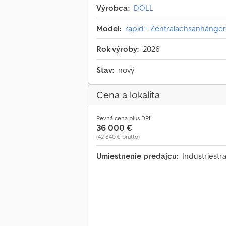
Výrobca:
DOLL
Model:
rapid+ Zentralachsanhänge
Rok výroby:
2026
Stav:
nový
Cena a lokalita
Pevná cena plus DPH
36 000 €
(42 840 € brutto)
Umiestnenie predajcu:
Industriest