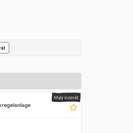
rát
Malý inzerát
kregelanlage