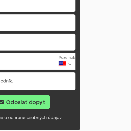
Pozemok
odník.
Odoslať dopyt
ie o ochrane osobných údajov