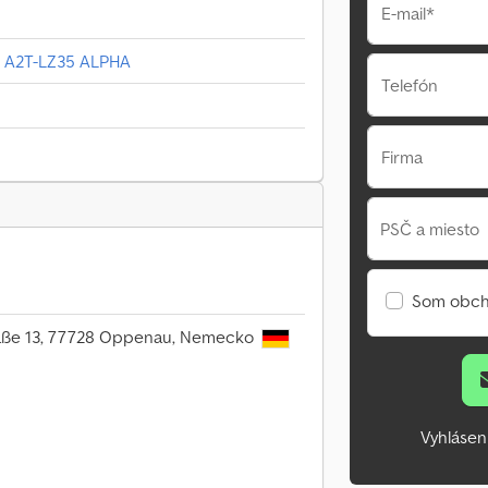
E-mail*
r A2T-LZ35 ALPHA
Telefón
Firma
PSČ a miesto
Som obch
raße 13, 77728 Oppenau, Nemecko
Vyhlásen