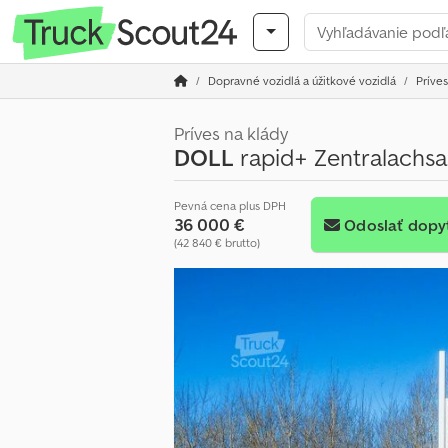
Dopravné vozidlá a úžitkové vozidlá
Príves
Príves na klády
DOLL
rapid+ Zentralachs
Pevná cena plus DPH
36 000 €
Odoslať dopy
(42 840 € brutto)