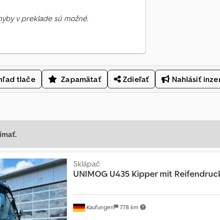
Chyby v preklade sú možné.
ľad tlače
Zapamätať
Zdieľať
Nahlásiť inze
ímať.
Sklápač
UNIMOG
U435 Kipper mit Reifendruc
Kaufungen
778 km