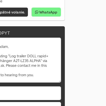
ne
pätné volanie.
WhatsApp
OPYT