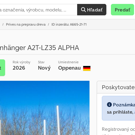
Hľadať
Predať
Príves na prepravu dreva
ID inzerátu: A665-21-71
anhänger A2T-LZ35 ALPHA
Rok výroby
Stav
Umiestnenie
2026
Nový
Oppenau
t
Poskytovate
Poznámk
sa prihláste,
Registrovaný od