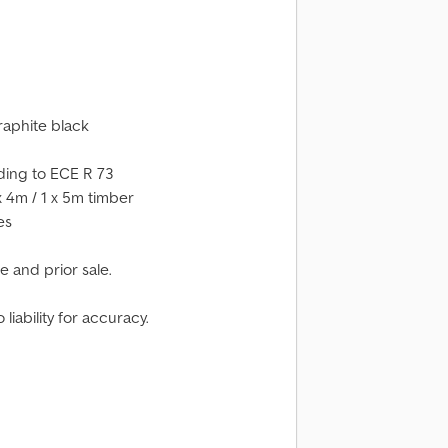
raphite black
ding to ECE R 73
 x 4m / 1 x 5m timber
es
 and prior sale.
liability for accuracy.