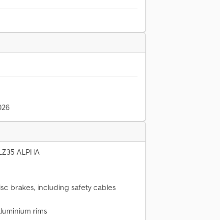
026
T-LZ35 ALPHA
disc brakes, including safety cables
aluminium rims