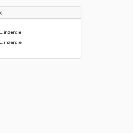
x
.. inzercie
.. inzercie