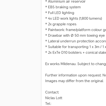
* Aluminium air reservoir
* EBS braking system
* Full LED lighting
* 4x LED work lights (1,800 lumens)
* 2x grapple ropes
* Paintwork: frame/platform colour g
* Drawbar with Ø 50 mm towing eye
* Lateral underrun protection accor
* Suitable for transporting 1 x 3m / 1
* 2x ExTe D10 bolsters + conical stak
Ex works Mildenau. Subject to change
Further information upon request. No 
Images may differ from the original.
Contact:
Niclas Lott
Tel.: