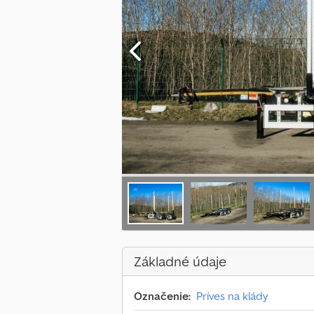
Základné údaje
Označenie:
Príves na klády