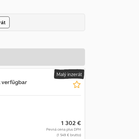
rát
Malý inzerát
t verfügbar
1 302 €
Pevná cena plus DPH
(1 549 € brutto)