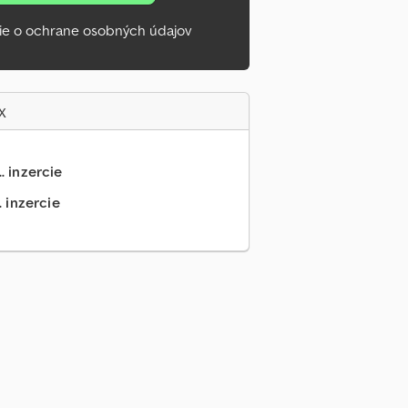
ie o ochrane osobných údajov
x
.. inzercie
. inzercie