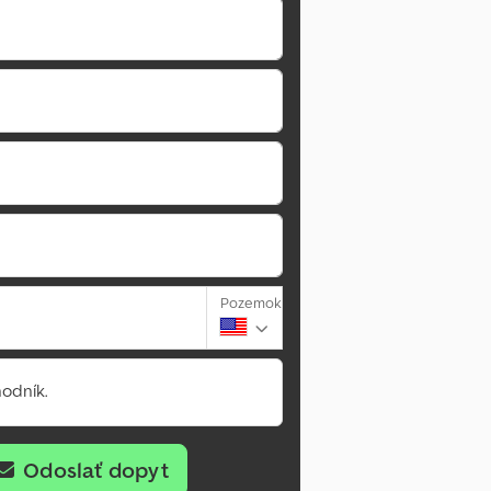
Pozemok
odník.
Odoslať dopyt