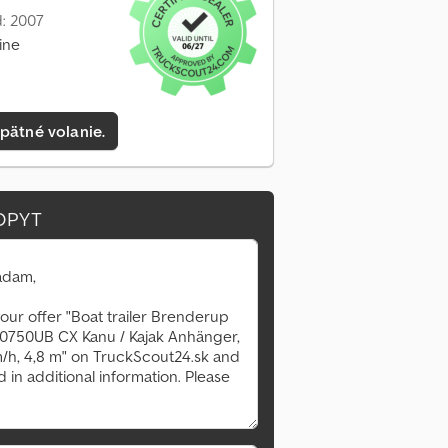
: 2007
ine
pätné volanie.
OPYT