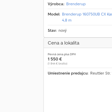
Výrobca:
Brenderup
Model:
Brenderup 160750UB CX Kanu
4,8 m
Stav:
nový
Cena a lokalita
Pevná cena plus DPH
1 550 €
(1 844 € brutto)
Umiestnenie predajcu:
Reuttier St