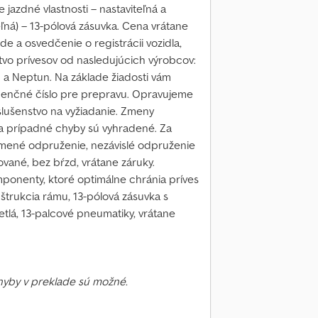
jazdné vlastnosti – nastaviteľná a
eľná) – 13-pólová zásuvka. Cena vrátane
a osvedčenie o registrácii vozidla,
tvo prívesov od nasledujúcich výrobcov:
a Neptun. Na základe žiadosti vám
enčné číslo pre prepravu. Opravujeme
íslušenstvo na vyžiadanie. Zmeny
 a prípadné chyby sú vyhradené. Za
mené odpruženie, nezávislé odpruženie
ované, bez bŕzd, vrátane záruky.
onenty, ktoré optimálne chránia príves
štrukcia rámu, 13-pólová zásuvka s
tlá, 13-palcové pneumatiky, vrátane
Chyby v preklade sú možné.