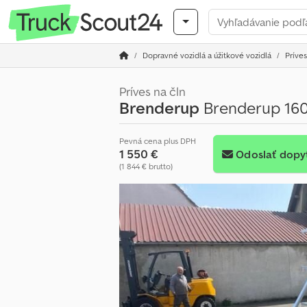
Dopravné vozidlá a úžitkové vozidlá
Príves
Príves na čln
Brenderup
Brenderup 1607
Pevná cena plus DPH
1 550 €
Odoslať dopy
(1 844 € brutto)