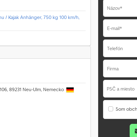
Názov*
 / Kajak Anhänger, 750 kg 100 km/h,
E-mail*
Telefón
Firma
PSČ a miesto
r. 106, 89231 Neu-Ulm, Nemecko
Som obch