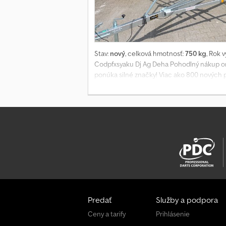
Stav:
nový
, celková hmotnosť:
750 kg
, Rok 
Codpfxsyaku Dj Ag Deha Pohodlný nákup on
ponúka silné značky! Viac ako 800 nových pr
NAVY N7-17 KY na kanoe, kajak, SUP board, r
pozinkovaný, 310-550 x 115 x 140 cm, odníma
nastaviteľné, oporné koleso 48 mm... Tento a
alebo nonstop cez náš online obchod na tra
Predať
Služby a podpora
Ceny a tarify
Prihlásenie