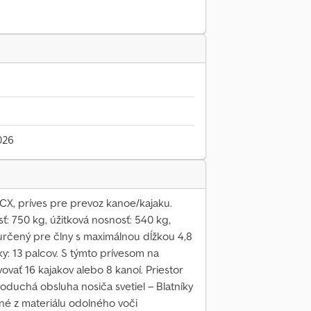
026
X, príves pre prevoz kanoe/kajaku.
: 750 kg, úžitková nosnosť: 540 kg,
určený pre člny s maximálnou dĺžkou 4,8
ky: 13 palcov. S týmto prívesom na
ať 16 kajakov alebo 8 kanoí. Priestor
noduchá obsluha nosiča svetiel – Blatníky
é z materiálu odolného voči