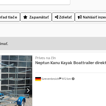
ľad tlače
Zapamätať
Zdieľať
Nahlásiť inze
ímať.
Príves na čln
Neptun
Kanu Kayak Boattrailer direk
Grevenbroich
972 km