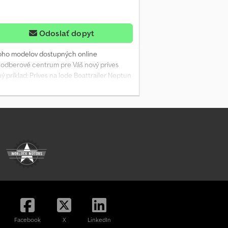
Odoslať dopyt
noho modelov dostupných online
 odberové centrum pre Váš nový príves
 príklad: Príves na lode Boattrailer Neptun
odvozok, oceľový rám v tvare V, žiarovo
 kanoe/kajak, bez montáže, bočné opory
e: PO - PI 08:00 až 12:30 a 14:00 až 18:00
Facebook
X
LinkedIn