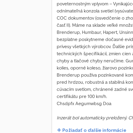
poveternostným vplyvom – Vynikajúce 
odnímateľná konzola svetiel (vysúvat
COC dokumentov (osvedčenie o zhode 
časť II). Máme na sklade veľké množs
Brenderup, Humbaur, Hapert, Unsinn 
bezplatne poskytneme dočasné evid
prívesy všetkých výrobcov. Ďalšie pr
technických špecifikácií, zmien cien
chyby a tlačové chyby neručíme. Gu
kolies, oporné koleso, žiarovo pozink
Brenderup používa pozinkované komp
pred hrdzou, robustná a stabilná kon
cúvacím svetlom, chránené zadné sve
certifikátu pre 100 km/h.
Chsdpfx Aegumwbsg Doa
Inzerát bol automaticky preložený. 
Požiadať o ďalšie informácie