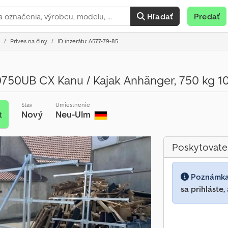
Hľadať
Predať
Príves na člny
ID inzerátu: A577-79-85
50UB CX Kanu / Kajak Anhänger, 750 kg 10
Stav
Umiestnenie
Nový
Neu-Ulm
t
Poskytovate
Poznámk
sa prihláste,