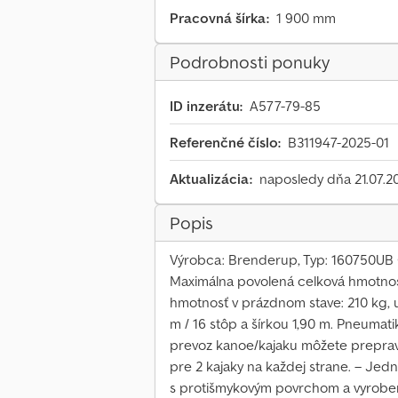
Pracovná šírka:
1 900 mm
Podrobnosti ponuky
ID inzerátu:
A577-79-85
Referenčné číslo:
B311947-2025-01
Aktualizácia:
naposledy dňa 21.07.2
Popis
Výrobca: Brenderup, Typ: 160750UB C
Maximálna povolená celková hmotnosť
hmotnosť v prázdnom stave: 210 kg, 
m / 16 stôp a šírkou 1,90 m. Pneumati
prevoz kanoe/kajaku môžete prepravov
pre 2 kajaky na každej strane. – Jed
s protišmykovým povrchom a vyroben