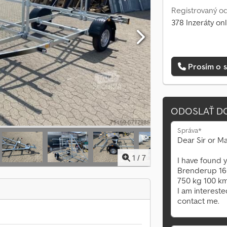
Registrovaný od
378 Inzeráty onl
Prosím o s
ODOSLAŤ D
Správa*
1
/
7