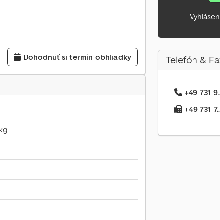
Vyhlásen
Dohodnúť si termín obhliadky
Telefón & Fa
+49 731 9.
+49 731 7..
kg