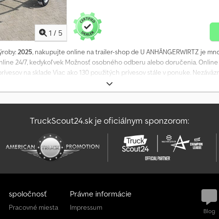
1
/
5
výroby:
2025
, nakupujte online na trailer-shop de U ANHÄNGERWIRTZ je m
line 24/7, kedykoľvek Možnosť osobného odberu alebo doručenia. Online
ívesov na sklade Viac ako 130 použitých prívesov stále v ponuke. Nezáväzný
ám 750 kg, model 2025 Príves na kanoe, kajak, SUP board 750 kg, jednoosý p
teľné osvetlenie, 7-pólová zástrčka Výbava voliteľná: Skladovací stojan na
rtikel je možné objednať len online! Prijímanie objednávok telefonicky v čas
iler-shop Autorské práva - Ochrana značky 01/26 Číslo artiklu: GN248
TruckScout24.sk je oficiálnym sponzorom:
spoločnosť
Právne informácie
Pracovné miesta
Impressum
Blog