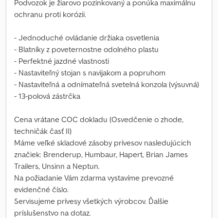
Podvozok je žiarovo pozinkovaný a ponúka maximálnu
ochranu proti korózii.
- Jednoduché ovládanie držiaka osvetlenia
- Blatníky z poveternostne odolného plastu
- Perfektné jazdné vlastnosti
- Nastaviteľný stojan s navijakom a popruhom
- Nastaviteľná a odnímateľná svetelná konzola (výsuvná)
- 13-polová zástrčka
Cena vrátane COC dokladu (Osvedčenie o zhode,
techničák časť II)
Máme veľké skladové zásoby prívesov nasledujúcich
značiek: Brenderup, Humbaur, Hapert, Brian James
Trailers, Unsinn a Neptun.
Na požiadanie Vám zdarma vystavíme prevozné
evidenčné číslo.
Servisujeme prívesy všetkých výrobcov. Ďalšie
príslušenstvo na dotaz.