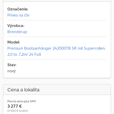
Označenie:
Príves na čln
Výrobca:
Brenderup
Model:
Premium Bootsanhänger 242000TB SR mit Superrollen,
2,0 to. 7,2m/ 24 Fuß
Stav:
nový
Cena a lokalita
Pevná cena plus DPH
3 277 €
(3 900 € brutto)