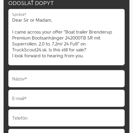
ODOSLAŤ DOPYT
Správa*
Názov*
E-mail*
Telefón