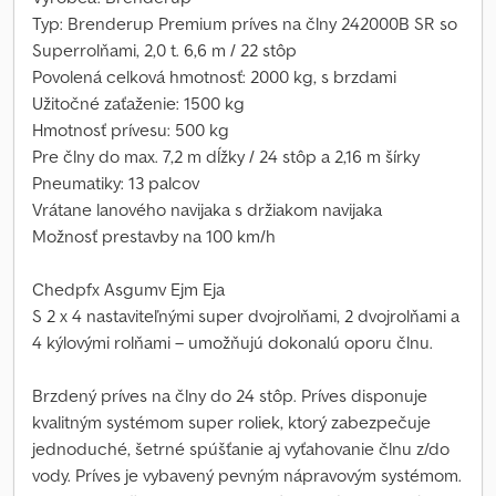
Typ: Brenderup Premium príves na člny 242000B SR so
Superrolňami, 2,0 t. 6,6 m / 22 stôp
Povolená celková hmotnosť: 2000 kg, s brzdami
Užitočné zaťaženie: 1500 kg
Hmotnosť prívesu: 500 kg
Pre člny do max. 7,2 m dĺžky / 24 stôp a 2,16 m šírky
Pneumatiky: 13 palcov
Vrátane lanového navijaka s držiakom navijaka
Možnosť prestavby na 100 km/h
Chedpfx Asgumv Ejm Eja
S 2 x 4 nastaviteľnými super dvojrolňami, 2 dvojrolňami a
4 kýlovými rolňami – umožňujú dokonalú oporu člnu.
Brzdený príves na člny do 24 stôp. Príves disponuje
kvalitným systémom super roliek, ktorý zabezpečuje
jednoduché, šetrné spúšťanie aj vyťahovanie člnu z/do
vody. Príves je vybavený pevným nápravovým systémom.