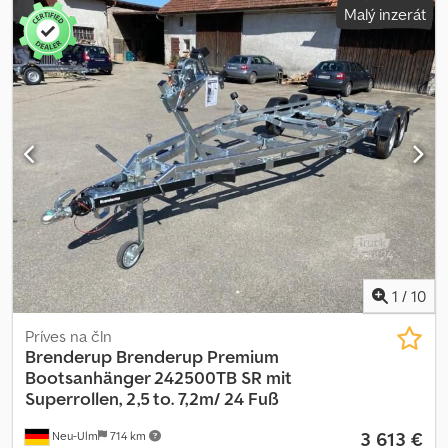
Malý inzerát
1
/
10
Príves na čln
Brenderup
Brenderup Premium
Bootsanhänger 242500TB SR mit
Superrollen, 2,5 to. 7,2m/ 24 Fuß
3 613 €
Neu-Ulm
714 km