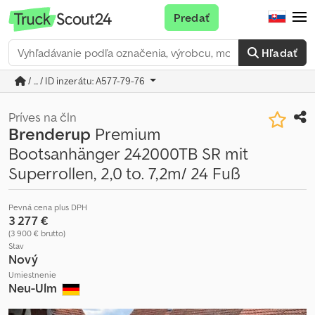
Predať
Hľadať
/ ... / ID inzerátu: A577-79-76
Príves na čln
Brenderup
Premium
Bootsanhänger 242000TB SR mit
Superrollen, 2,0 to. 7,2m/ 24 Fuß
Pevná cena plus DPH
3 277 €
(3 900 € brutto)
Stav
Nový
Umiestnenie
Neu-Ulm