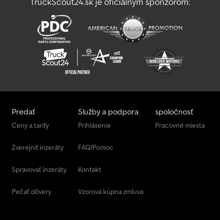
TruckScout24.sk je oficiálnym sponzorom:
accessories available on request. Subject to technical
modifications, price changes, and errors. No liability for typing or
printing errors. Features: auto-reverse, rubber suspension axle,
independent suspension, winch, jockey wheel, marker lights, hot-
dip galvanized, braked, includes warranty, Brenderup uses
galvanized components for optimal corrosion protection, robust
and stable chassis construction, braked, 13-pin connector with
reversing light, protected tail lights, 14-inch tyres, upgradeable for
100 km/h approval. Chodpfjmv Hf Njx Am Esa
Predať
Služby a podpora
spoločnosť
Ceny a tarify
Prihlásenie
Pracovné miesta
Zverejniť inzeráty
FAQ/Pomoc
Spravovať inzeráty
Kontakt
Pečať dôvery
Vzorová kúpna zmluva