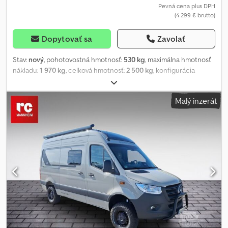
Pevná cena plus DPH
(4 299 € brutto)
Dopytovať sa
Zavolať
Stav:
nový
, pohotovostná hmotnosť:
530 kg
, maximálna hmotnosť
nákladu:
1 970 kg
, celková hmotnosť:
2 500 kg
, konfigurácia
náprav:
2 nápravy
, dĺžka ložného priestoru:
7 000 mm
, šírka
ložného priestoru:
2 160 mm
, farba:
iný
, pracovná šírka:
2 160 mm
,
Malý inzerát
Výbava:
lanový navijak
, Výrobca: Brenderup Typ: Brenderup
Premium príves na člny 242500TB SR so supervalčekmi, 2,5 t, 7,2
m/24 stôp. Povolená celková hmotnosť: 2500 kg, s brzdami
Nosnosť: 1970 kg Pohotovostná hmotnosť: 530 kg Pre člny do max.
7,2 m dĺžky / 24 stôp a 2,16 m šírky Pneumatiky: 14 palcov vrátane
navijaku s držiakom navijaka Možnosť prestavby na rýchlosť 100
km/h. Príves je vybavený 2 x 4 nastaviteľnými super-dvojitými
valčekmi, 2 dvojitými valčekmi a 4 kýlovými valčekmi, ktoré
zabezpečujú dokonalú podporu člnu. Brzdený príves na člny pre
člny do 24 stôp. Príves je vybavený vysoko účinným systémom
supervalčekov, ktorý zaručuje jednoduché nakladanie a
vykladanie člnu. Príves má robustnú nápravu a podvozok je žiarovo