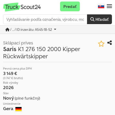
Predať
Hľadať
/ ... / ID inzerátu: A545-18-52
Sklápací príves
Saris
K1 276 150 2000 Kipper
Rückwärtskipper
Pevná cena plus DPH
3 149 €
(3 747 € brutto)
Rok výroby
2026
Stav
Nový
(plne funkčný)
Umiestnenie
Gera