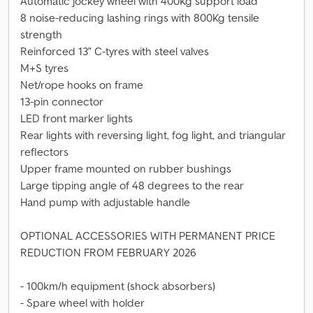
Automatic jockey wheel with 400Kg support load
8 noise-reducing lashing rings with 800Kg tensile
strength
Reinforced 13" C-tyres with steel valves
M+S tyres
Net/rope hooks on frame
13-pin connector
LED front marker lights
Rear lights with reversing light, fog light, and triangular
reflectors
Upper frame mounted on rubber bushings
Large tipping angle of 48 degrees to the rear
Hand pump with adjustable handle
OPTIONAL ACCESSORIES WITH PERMANENT PRICE
REDUCTION FROM FEBRUARY 2026
- 100km/h equipment (shock absorbers)
- Spare wheel with holder