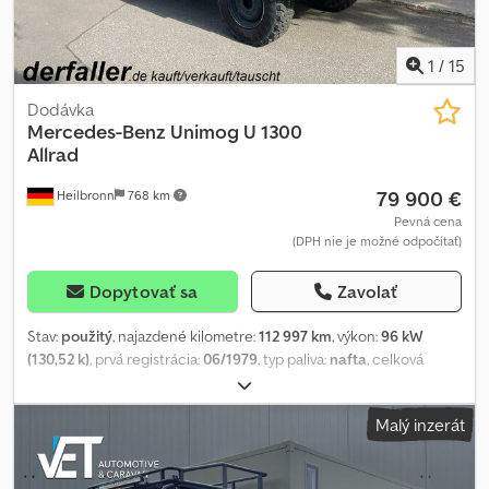
1
/
15
Dodávka
Mercedes-Benz
Unimog U 1300
Allrad
79 900 €
Heilbronn
768 km
Pevná cena
(DPH nie je možné odpočítať)
Dopytovať sa
Zavolať
Stav:
použitý
, najazdené kilometre:
112 997 km
, výkon:
96 kW
(130,52 k)
, prvá registrácia:
06/1979
, typ paliva:
nafta
, celková
hmotnosť:
7 490 kg
, konfigurácia náprav:
2 nápravy
, farba:
biely
,
typ prevodu:
mechanický
, zavesenie:
iný
, počet sedadiel:
5
,
Malý inzerát
celková dĺžka:
6 700 mm
, Výbava:
kúpeľňa, nezávislé kúrenie,
pohon všetkých kolies, tempomat
, Pevná postel, patrová postel,
samostatná sprcha, středová sezení, veterán, rádio, posilovač