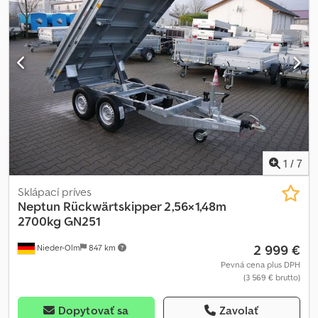
sklápacím uhlom ► Veľkosť ložnej plochy: cca 362x195x35 cm
(DxŠxV) ► Povolená celková hmotnosť: 3500 kg ► Pohotovostná
hmotnosť cca: 990 kg Crsdpfsxc I Urox Akljf ► 12 V elektrické
hydraulické čerpadlo a vlastná batéria ► Dobíjanie batérie z
ťažného vozidla ► Celohliníková podlaha ► Zadné čelo
otvárateľné zhora aj zdola ► Maximálny sklápací uhol 50° ►
Plnohodnotné rezervné koleso Extra vybavenie: ► Ochranná
mriežka svetiel ► 8 x kotviacich ôk po 800 kg ► Držiaky rámp ►
Hliníkové rampy – nosnosť na pár: 3000 kg ► Pneumatiky s
offroad profilom – 185/70R13C ► Uzamykateľný box na náradie
1
/
7
Sklápací príves
Neptun
Rückwärtskipper 2,56×1,48m
2700kg GN251
2 999 €
Nieder-Olm
847 km
Pevná cena plus DPH
(3 569 € brutto)
Dopytovať sa
Zavolať