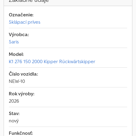
Označenie:
Sklápací príves
Výrobca:
Saris
Model:
K1 276 150 2000 Kipper Rückwärtskipper
Číslo vozidla:
NEW-10
Rok výroby:
2026
Stav:
nový
Funkčnosť: