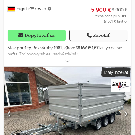
5 900 €
Pragsdorf
698 km
6 900 €
Pevná cena plus DPH
(7 021 € brutto)
Dopytovať sa
Zavolať
Stav:
použitý
, Rok výroby:
1961
, výkon:
38 kW (51,67 k)
, typ paliva:
nafta
, Trojbodový záves / zadný zdvihák,
dvojkolesový_____Funkčný. Preukaz vlastníctva (kúpna zmluva),
Miesto skladovania: 17094 Pragsdorf Cjdpjv Ddznofx Akljrf
Malý inzerát