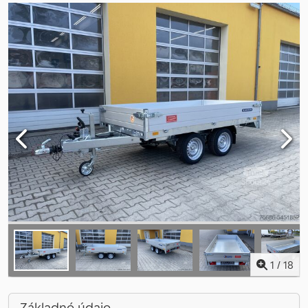
1
/
18
Základné údaje