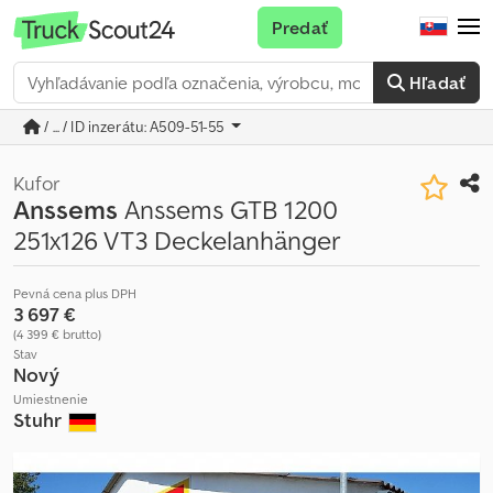
Predať
Hľadať
/ ... / ID inzerátu: A509-51-55
Kufor
Anssems
Anssems GTB 1200
251x126 VT3 Deckelanhänger
Pevná cena plus DPH
3 697 €
(4 399 € brutto)
Stav
Nový
Umiestnenie
Stuhr