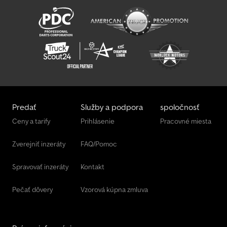
Predať
Služby a podpora
spoločnosť
Ceny a tarify
Prihlásenie
Pracovné miesta
Zverejniť inzeráty
FAQ/Pomoc
Spravovať inzeráty
Kontakt
Pečať dôvery
Vzorová kúpna zmluva