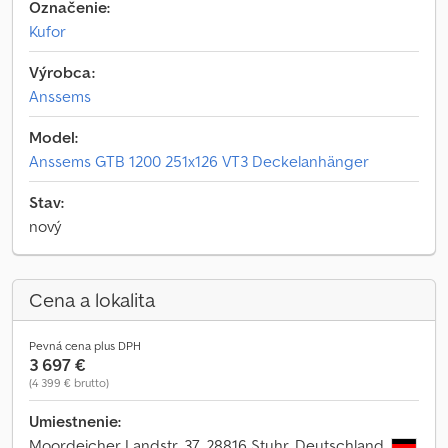
Označenie:
Kufor
Výrobca:
Anssems
Model:
Anssems GTB 1200 251x126 VT3 Deckelanhänger
Stav:
nový
Cena a lokalita
Pevná cena plus DPH
3 697 €
(4 399 € brutto)
Umiestnenie:
Moordeicher Landstr. 37, 28816 Stuhr, Deutschland