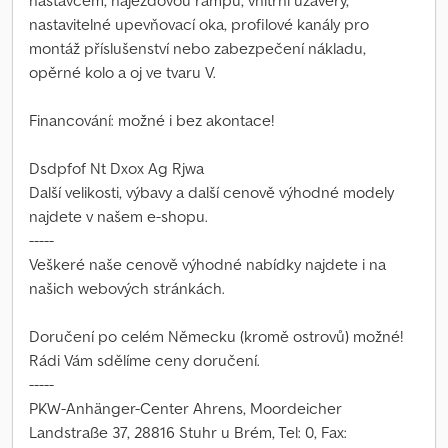
nástavcem, nájezdovou rampu, vnitřní uzávěry,
nastavitelné upevňovací oka, profilové kanály pro
montáž příslušenství nebo zabezpečení nákladu,
opěrné kolo a oj ve tvaru V.
Financování: možné i bez akontace!
Dsdpfof Nt Dxox Ag Rjwa
Další velikosti, výbavy a další cenově výhodné modely
najdete v našem e-shopu.
-----
Veškeré naše cenově výhodné nabídky najdete i na
našich webových stránkách.
Doručení po celém Německu (kromě ostrovů) možné!
Rádi Vám sdělíme ceny doručení.
-----
PKW-Anhänger-Center Ahrens, Moordeicher
Landstraße 37, 28816 Stuhr u Brém, Tel: 0, Fax: