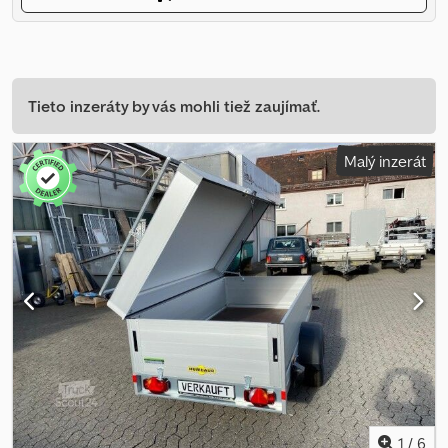
Tieto inzeráty by vás mohli tiež zaujímať.
Malý inzerát
1
/
6