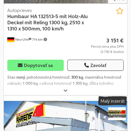
Autoprieves
Humbaur
HA 132513-5 mit Holz-Alu
Deckel mit Reling 1300 kg, 2510 x
1310 x 500mm, 100 km/h
3 151 €
Neu-Ulm
714 km
Pevná cena plus DPH
(3 750 € brutto)
Dopytovať sa
Zavolať
Stav:
nový
, pohotovostná hmotnosť:
300 kg
, maximálna hmotnosť
nákladu:
1 000 kg
, celková hmotnosť:
1 300 kg
, dĺžka ložného
priestoru:
2 510 mm
, šírka ložného priestoru:
1 310 mm
, výška
ložného priestoru:
650 mm
, objem nakladacieho priestoru:
2,3 m³
,
Malý inzerát
farba:
iný
, stavebná výška:
1 355 mm
, pracovná šírka:
1 810 mm
,
Výrobca: Humbaur Typ: Nízkonosný príves Alu HA 132513-5
Povolená celková hmotnosť: 1300 kg Nosnosť: 1000 kg
Pohotovostná hmotnosť: 300 kg Rozmery ložnej plochy: 2510 x
1310 x 500 mm Pneumatiky: 14 palcov Výška nakladania: 530 mm