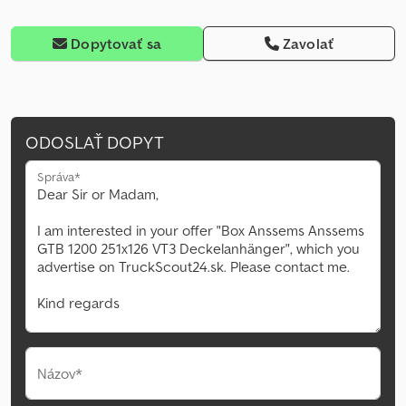
Dopytovať sa
Zavolať
ODOSLAŤ DOPYT
Správa*
Názov*