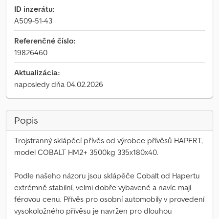
ID inzerátu:
A509-51-43
Referenčné číslo:
19826460
Aktualizácia:
naposledy dňa 04.02.2026
Popis
Trojstranný sklápěcí přívěs od výrobce přívěsů HAPERT,
model COBALT HM2+ 3500kg 335x180x40.
Podle našeho názoru jsou sklápěče Cobalt od Hapertu
extrémně stabilní, velmi dobře vybavené a navíc mají
férovou cenu. Přívěs pro osobní automobily v provedení
vysokoložného přívěsu je navržen pro dlouhou