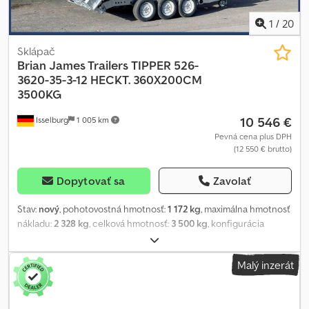
1
/
20
Sklápač
Brian James Trailers
TIPPER 526-
3620-35-3-12 HECKT. 360X200CM
3500KG
10 546 €
Isselburg
1 005 km
Pevná cena plus DPH
(12 550 € brutto)
Dopytovať sa
Zavolať
Stav:
nový
, pohotovostná hmotnosť:
1 172 kg
, maximálna hmotnosť
nákladu:
2 328 kg
, celková hmotnosť:
3 500 kg
, konfigurácia
náprav:
3 nápravy
, dĺžka ložného priestoru:
4 900 mm
, šírka
ložného priestoru:
2 110 mm
, výška ložného priestoru:
1 020 mm
,
Malý inzerát
objem nakladacieho priestoru:
10,3 m³
, farba:
čierny
, stavebná
výška:
300 mm
, pracovná šírka:
2 000 mm
, Hydraulika, automatické
couvání, nájezdová rampa, žárové zinkování, zadní dveře /