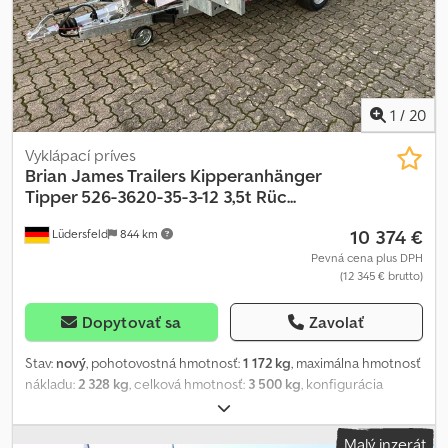
Hliníkové stěny, 30 cm vysoké, s robustními zapuštěnými zámky
Pokud najdete stejný přívěs za výhodnější cenu, předložte nám
prosím tuto nabídku! Máte-li dotazy, napište nám nebo nám
zavolejte! Technické změny, změny cen, chyby a mezitímní prodej
vyhrazeny. Za chyby a tiskové omyly neručíme.
1
/
20
Vyklápací príves
Brian James Trailers
Kipperanhänger
Tipper 526-3620-35-3-12 3,5t Rüc...
10 374 €
Lüdersfeld
844 km
Pevná cena plus DPH
(12 345 € brutto)
Dopytovať sa
Zavolať
Stav:
nový
, pohotovostná hmotnosť:
1 172 kg
, maximálna hmotnosť
nákladu:
2 328 kg
, celková hmotnosť:
3 500 kg
, konfigurácia
náprav:
3 nápravy
, dĺžka ložného priestoru:
3 700 mm
, šírka
ložného priestoru:
2 000 mm
, výška ložného priestoru:
300 mm
,
Malý inzerát
Rok výroby:
2026
, najazdené kilometre:
50 km
, typ prevodu: