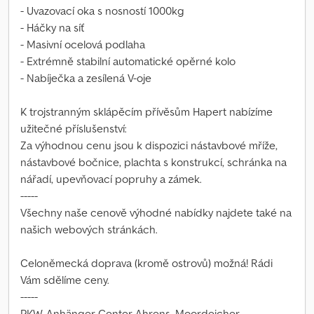
- Uvazovací oka s nosností 1000kg
- Háčky na síť
- Masivní ocelová podlaha
- Extrémně stabilní automatické opěrné kolo
- Nabíječka a zesílená V-oje
K trojstranným sklápěcím přívěsům Hapert nabízíme
užitečné příslušenství:
Za výhodnou cenu jsou k dispozici nástavbové mříže,
nástavbové bočnice, plachta s konstrukcí, schránka na
nářadí, upevňovací popruhy a zámek.
-----
Všechny naše cenově výhodné nabídky najdete také na
našich webových stránkách.
Celoněmecká doprava (kromě ostrovů) možná! Rádi
Vám sdělíme ceny.
-----
PKW-Anhänger-Center Ahrens, Moordeicher