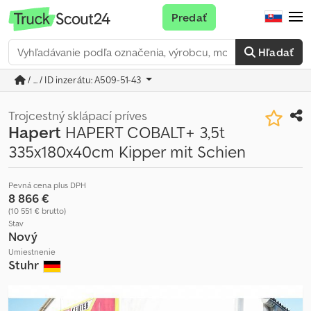
Predať
Hľadať
/ ... / ID inzerátu: A509-51-43
Trojcestný sklápací príves
Hapert
HAPERT COBALT+ 3,5t
335x180x40cm Kipper mit Schien
Pevná cena plus DPH
8 866 €
(10 551 € brutto)
Stav
Nový
Umiestnenie
Stuhr