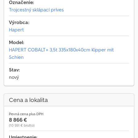
Označenie:
Trojcestný sklápací príves
Výrobca:
Hapert
Model:
HAPERT COBALT+ 3,5t 335x180x40cm Kipper mit
Schien
Stav:
nový
Cena a lokalita
Pevná cena plus DPH
8 866 €
(10 551 € brutto)
Umiestnenie: