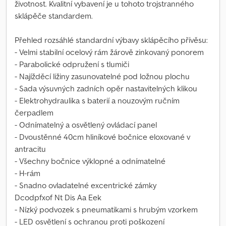
životnost. Kvalitní vybavení je u tohoto trojstranného
sklápěče standardem.
Přehled rozsáhlé standardní výbavy sklápěcího přívěsu:
- Velmi stabilní ocelový rám žárově zinkovaný ponorem
- Parabolické odpružení s tlumiči
- Najížděcí ližiny zasunovatelné pod ložnou plochu
- Sada výsuvných zadních opěr nastavitelných klikou
- Elektrohydraulika s baterií a nouzovým ručním
čerpadlem
- Odnímatelný a osvětlený ovládací panel
- Dvoustěnné 40cm hliníkové bočnice eloxované v
antracitu
- Všechny bočnice výklopné a odnímatelné
- H-rám
- Snadno ovladatelné excentrické zámky
Dcodpfxof Nt Dis Aa Eek
- Nízký podvozek s pneumatikami s hrubým vzorkem
- LED osvětlení s ochranou proti poškození