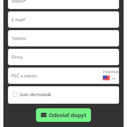
Názov*
E-mail*
Telefón
Firma
Pozemok
PSČ a miesto
Som obchodník.
Odoslať dopyt