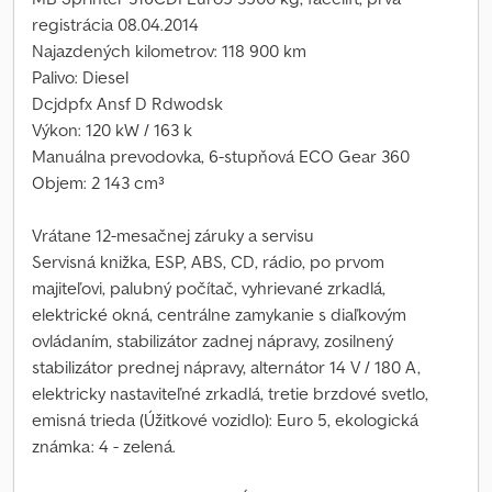
registrácia 08.04.2014
Najazdených kilometrov: 118 900 km
Palivo: Diesel
Dcjdpfx Ansf D Rdwodsk
Výkon: 120 kW / 163 k
Manuálna prevodovka, 6-stupňová ECO Gear 360
Objem: 2 143 cm³
Vrátane 12-mesačnej záruky a servisu
Servisná knižka, ESP, ABS, CD, rádio, po prvom
majiteľovi, palubný počítač, vyhrievané zrkadlá,
elektrické okná, centrálne zamykanie s diaľkovým
ovládaním, stabilizátor zadnej nápravy, zosilnený
stabilizátor prednej nápravy, alternátor 14 V / 180 A,
elektricky nastaviteľné zrkadlá, tretie brzdové svetlo,
emisná trieda (Úžitkové vozidlo): Euro 5, ekologická
známka: 4 - zelená.