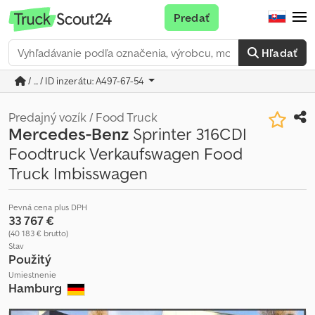
Predať
Hľadať
/ ... / ID inzerátu: A497-67-54
Predajný vozík / Food Truck
Mercedes-Benz
Sprinter 316CDI
Foodtruck Verkaufswagen Food
Truck Imbisswagen
Pevná cena plus DPH
33 767 €
(40 183 € brutto)
Stav
Použitý
Umiestnenie
Hamburg