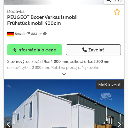
Dodávka
PEUGEOT
Boxer Verkaufsmobil
Frühstückmobil 400cm
Betzdorf
883 km
Informácia o cene
Zavolať
Stav:
nový
, celková dĺžka:
4 000 mm
, celková šírka:
2 200 mm
,
celková výška:
2 300 mm
, Mobil na predaj raňajkového
občerstvenia, čerstvého tovaru, samojazdný predajný automobil
Tento konkrétny objekt slúži ako príklad našej práce a bol už
Malý inzerát
odovzdaný zákazníkovi. Ako výrobca v oblasti individuálnych
nadstavieb navrhujeme, plánujeme a vyrábame vozidlá podľa
VAŠICH požiadaviek. Rozmery, nadstavby, výbava, farebné riešenie
aj technológia môžu byť stanovené individuálne. Máte otázky
ohľadom realizovateľnosti? Pošlite nám váš zoznam požiadaviek
alebo jednoduchý náčrt a pripravíme vám detailnú ponuku s
rozpisom cien. Pre dopyty, prosím, použite číslo 0490. Technické
údaje: Toto mobilné predajné vozidlo sme vyrobili podľa predstáv