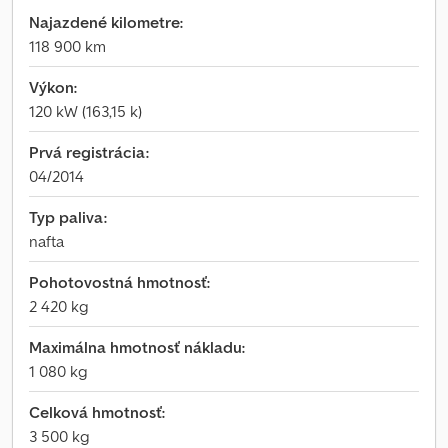
Najazdené kilometre:
118 900 km
Výkon:
120 kW (163,15 k)
Prvá registrácia:
04/2014
Typ paliva:
nafta
Pohotovostná hmotnosť:
2 420 kg
Maximálna hmotnosť nákladu:
1 080 kg
Celková hmotnosť:
3 500 kg