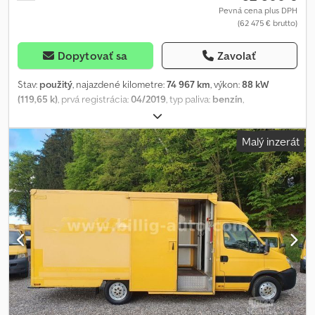
Article 66, § 1. of the Civil Code. The seller is not liable for any
Pevná cena plus DPH
(62 475 € brutto)
errors and/or outdated listings. Please contact us.
Dopytovať sa
Zavolať
Stav:
použitý
, najazdené kilometre:
74 967 km
, výkon:
88 kW
(119,65 k)
, prvá registrácia:
04/2019
, typ paliva:
benzín
,
pohotovostná hmotnosť:
1 995 kg
, maximálna hmotnosť nákladu:
415 kg
, celková hmotnosť:
2 410 kg
, ďalšia kontrola (TÜV):
11/2025
,
Malý inzerát
typ prevodu:
mechanický
, emisná trieda:
Euro 6
, dĺžka ložného
priestoru:
2 400 mm
, šírka ložného priestoru:
1 850 mm
, výška
ložného priestoru:
2 000 mm
, Výbava:
ABS, airbag, centrálne
zamykanie, elektronický stabilizačný program (ESP),
imobilizačný systém, klimatizácia, navigačný systém, palubný
počítač
, Net price €52,500.00 plus 19% VAT Dcjdpfx Aot A A R
Iondek We offer you custom-made lightweight box bodies built
on new or used chassis in various body lengths. The body and
interior fittings are always individually tailored to your functional
and design requirements. The sales body structure and the
interior fittings are NEW. Features include: sales hatch on the
right, rear step, LED lights, reversing camera, non-slip industrial