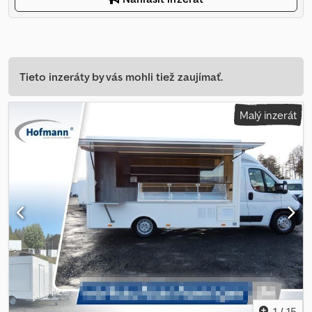
Tieto inzeráty by vás mohli tiež zaujímať.
Malý inzerát
1
/
15