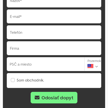
Názov*
E-mail*
Telefón
Firma
Pozemok
PSČ a miesto
Som obchodník.
Odoslať dopyt