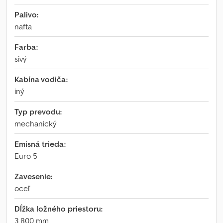
Palivo:
nafta
Farba:
sivý
Kabína vodiča:
iný
Typ prevodu:
mechanický
Emisná trieda:
Euro 5
Zavesenie:
oceľ
Dĺžka ložného priestoru:
3 800 mm