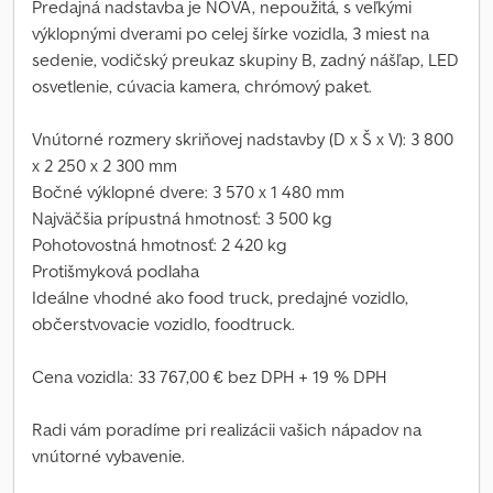
Predajná nadstavba je NOVÁ, nepoužitá, s veľkými
výklopnými dverami po celej šírke vozidla, 3 miest na
sedenie, vodičský preukaz skupiny B, zadný nášľap, LED
osvetlenie, cúvacia kamera, chrómový paket.
Vnútorné rozmery skriňovej nadstavby (D x Š x V): 3 800
x 2 250 x 2 300 mm
Bočné výklopné dvere: 3 570 x 1 480 mm
Najväčšia prípustná hmotnosť: 3 500 kg
Pohotovostná hmotnosť: 2 420 kg
Protišmyková podlaha
Ideálne vhodné ako food truck, predajné vozidlo,
občerstvovacie vozidlo, foodtruck.
Cena vozidla: 33 767,00 € bez DPH + 19 % DPH
Radi vám poradíme pri realizácii vašich nápadov na
vnútorné vybavenie.