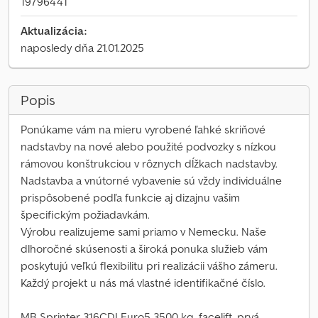
19796441
Aktualizácia:
naposledy dňa 21.01.2025
Popis
Ponúkame vám na mieru vyrobené ľahké skriňové
nadstavby na nové alebo použité podvozky s nízkou
rámovou konštrukciou v rôznych dĺžkach nadstavby.
Nadstavba a vnútorné vybavenie sú vždy individuálne
prispôsobené podľa funkcie aj dizajnu vašim
špecifickým požiadavkám.
Výrobu realizujeme sami priamo v Nemecku. Naše
dlhoročné skúsenosti a široká ponuka služieb vám
poskytujú veľkú flexibilitu pri realizácii vášho zámeru.
Každý projekt u nás má vlastné identifikačné číslo.
MB Sprinter 316CDI Euro5 3500 kg, facelift, prvá