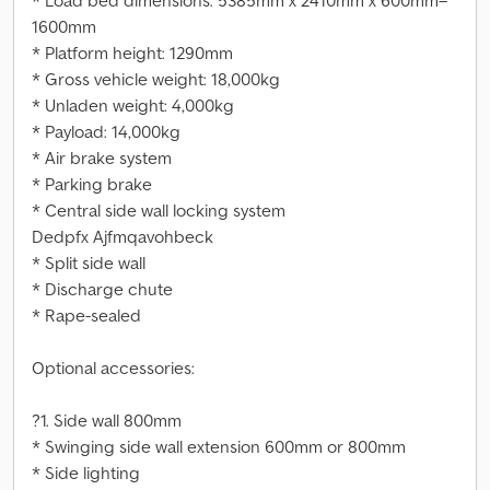
* Load bed dimensions: 5385mm x 2410mm x 600mm–
1600mm
* Platform height: 1290mm
* Gross vehicle weight: 18,000kg
* Unladen weight: 4,000kg
* Payload: 14,000kg
* Air brake system
* Parking brake
* Central side wall locking system
Dedpfx Ajfmqavohbeck
* Split side wall
* Discharge chute
* Rape-sealed
Optional accessories:
?1. Side wall 800mm
* Swinging side wall extension 600mm or 800mm
* Side lighting