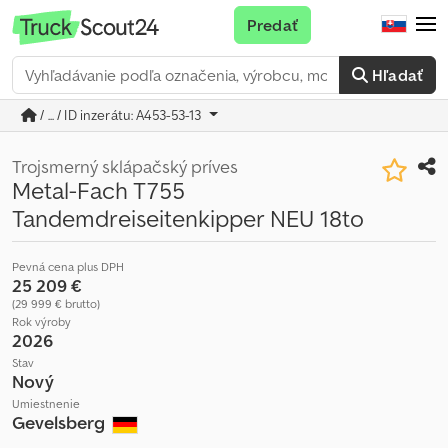
Predať
Hľadať
/ ... / ID inzerátu: A453-53-13
Trojsmerný sklápačský príves
Metal-Fach T755
Tandemdreiseitenkipper NEU 18to
Pevná cena plus DPH
25 209 €
(29 999 € brutto)
Rok výroby
2026
Stav
Nový
Umiestnenie
Gevelsberg