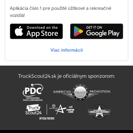
Aplikácia číslo 1 pre použité úžitkové a rekreačné
vozidlá!
Viac informácií
TruckScout24.sk je oficiálnym sponzorom: