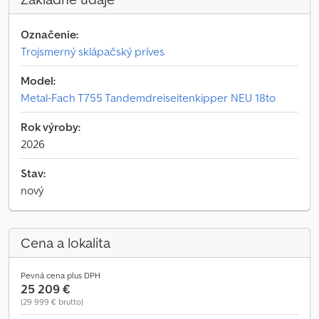
Označenie:
Trojsmerný sklápačský príves
Model:
Metal-Fach T755 Tandemdreiseitenkipper NEU 18to
Rok výroby:
2026
Stav:
nový
Cena a lokalita
Pevná cena plus DPH
25 209 €
(29 999 € brutto)