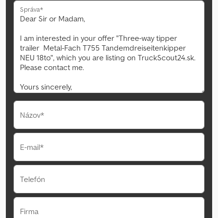
Správa*
Názov*
E-mail*
Telefón
Firma