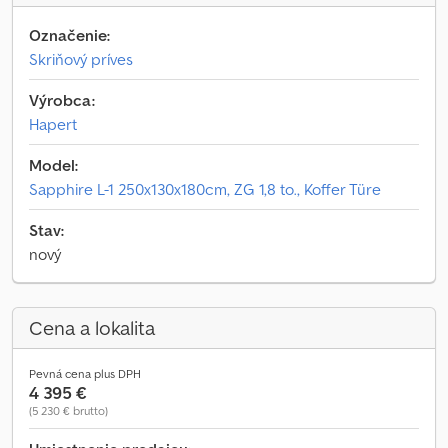
Označenie:
Skriňový príves
Výrobca:
Hapert
Model:
Sapphire L-1 250x130x180cm, ZG 1,8 to., Koffer Türe
Stav:
nový
Cena a lokalita
Pevná cena plus DPH
4 395 €
(5 230 € brutto)