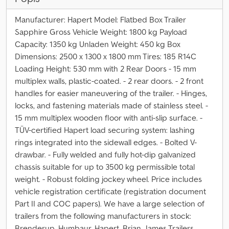
Manufacturer: Hapert Model: Flatbed Box Trailer
Sapphire Gross Vehicle Weight: 1800 kg Payload
Capacity: 1350 kg Unladen Weight: 450 kg Box
Dimensions: 2500 x 1300 x 1800 mm Tires: 185 R14C
Loading Height: 530 mm with 2 Rear Doors - 15 mm
multiplex walls, plastic-coated. - 2 rear doors. - 2 front
handles for easier maneuvering of the trailer. - Hinges,
locks, and fastening materials made of stainless steel. -
15 mm multiplex wooden floor with anti-slip surface. -
TÜV-certified Hapert load securing system: lashing
rings integrated into the sidewall edges. - Bolted V-
drawbar. - Fully welded and fully hot-dip galvanized
chassis suitable for up to 3500 kg permissible total
weight. - Robust folding jockey wheel. Price includes
vehicle registration certificate (registration document
Part II and COC papers). We have a large selection of
trailers from the following manufacturers in stock:
Brenderup, Humbaur, Hapert, Brian James Trailers,