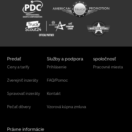
Predať
Služby a podpora
spoločnosť
Ceny a tarify
Prihlásenie
Pracovné miesta
Zverejniť inzeráty
FAQ/Pomoc
Spravovať inzeráty
Kontakt
Pečať dôvery
Vzorová kúpna zmluva
Právne informácie