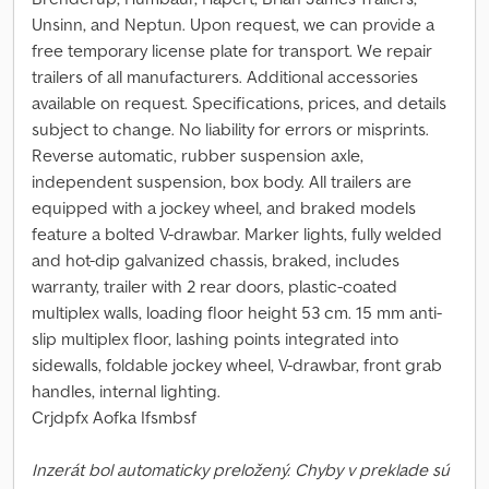
Unsinn, and Neptun. Upon request, we can provide a
free temporary license plate for transport. We repair
trailers of all manufacturers. Additional accessories
available on request. Specifications, prices, and details
subject to change. No liability for errors or misprints.
Reverse automatic, rubber suspension axle,
independent suspension, box body. All trailers are
equipped with a jockey wheel, and braked models
feature a bolted V-drawbar. Marker lights, fully welded
and hot-dip galvanized chassis, braked, includes
warranty, trailer with 2 rear doors, plastic-coated
multiplex walls, loading floor height 53 cm. 15 mm anti-
slip multiplex floor, lashing points integrated into
sidewalls, foldable jockey wheel, V-drawbar, front grab
handles, internal lighting.
Crjdpfx Aofka Ifsmbsf
Inzerát bol automaticky preložený. Chyby v preklade sú