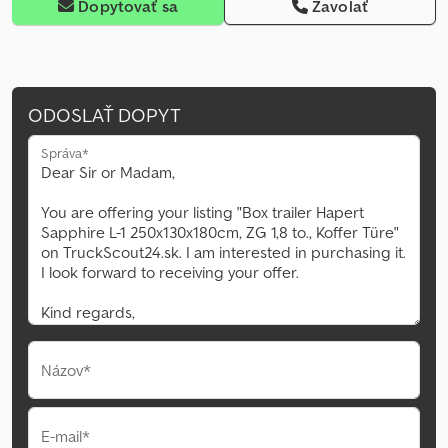
Dopytovať sa
Zavolať
ODOSLAŤ DOPYT
Správa*
Názov*
E-mail*