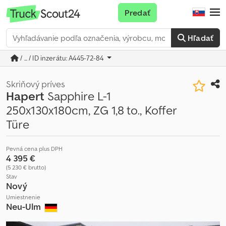
Predať
Hľadať
/ ... / ID inzerátu: A445-72-84
Skriňový príves
Hapert
Sapphire L-1
250x130x180cm, ZG 1,8 to., Koffer
Türe
Pevná cena plus DPH
4 395 €
(5 230 € brutto)
Stav
Nový
Umiestnenie
Neu-Ulm