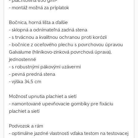
- plachtovina 650 g/m²
- montáž možná za príplatok
Bočnica, horná lišta a ďalšie
- sklopná a odnímateľná zadná stena
- s trvácnou a kvalitnou ochranou proti korózii
- bočnice z oceľového plechu s povrchovou úpravou
Galvalume (hliníkovo-zinková povrchová úprava),
jednostenné
- s robustnými pákovými uzávermi
- pevná predná stena
- výška 34,5 cm
Možnosť upnutia plachiet a sietí
- namontované upevňovacie gombíky pre fixáciu
plachiet a sietí
Podvozok a rám
- optimálne jazdné vlastnosti vďaka testom na testovacej