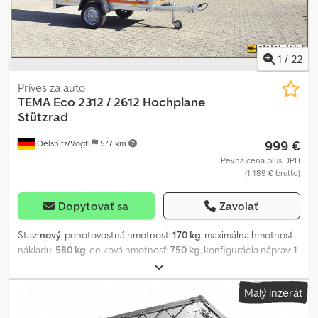
1
/
22
Príves za auto
TEMA
Eco 2312 / 2612 Hochplane
Stützrad
999 €
Oelsnitz/Vogtl.
577 km
Pevná cena plus DPH
(1 189 € brutto)
Dopytovať sa
Zavolať
Stav:
nový
, pohotovostná hmotnosť:
170 kg
, maximálna hmotnosť
nákladu:
580 kg
, celková hmotnosť:
750 kg
, konfigurácia náprav:
1
náprava
, dĺžka ložného priestoru:
2 300 mm
, šírka ložného
priestoru:
1 260 mm
, výška ložného priestoru:
1 400 mm
, celková
Malý inzerát
dĺžka:
3 210 mm
, celková šírka:
1 710 mm
, veľkosť pneumatiky:
R13
,
farba:
sivý
, brzda prívesu:
príves bez bŕzd
, Car Trailer ECO 2312 /