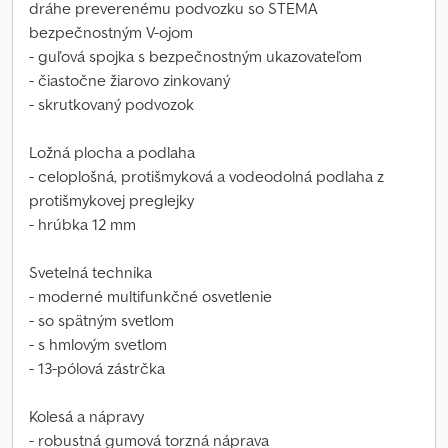
dráhe preverenému podvozku so STEMA
bezpečnostným V-ojom
- guľová spojka s bezpečnostným ukazovateľom
- čiastočne žiarovo zinkovaný
- skrutkovaný podvozok
Ložná plocha a podlaha
- celoplošná, protišmyková a vodeodolná podlaha z
protišmykovej preglejky
- hrúbka 12 mm
Svetelná technika
- moderné multifunkčné osvetlenie
- so spätným svetlom
- s hmlovým svetlom
- 13-pólová zástrčka
Kolesá a nápravy
- robustná gumová torzná náprava