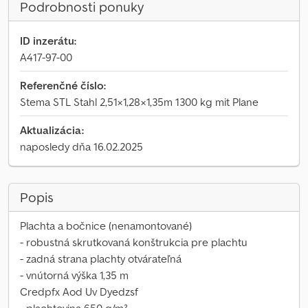
Podrobnosti ponuky
ID inzerátu:
A417-97-00
Referenčné číslo:
Stema STL Stahl 2,51×1,28×1,35m 1300 kg mit Plane
Aktualizácia:
naposledy dňa 16.02.2025
Popis
Plachta a bočnice (nenamontované)
- robustná skrutkovaná konštrukcia pre plachtu
- zadná strana plachty otvárateľná
- vnútorná výška 1,35 m
Credpfx Aod Uv Dyedzsf