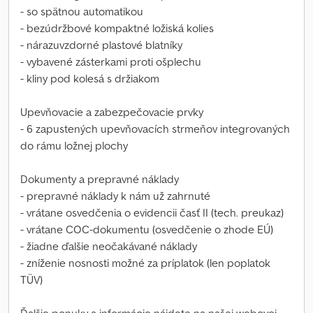
- so spätnou automatikou
- bezúdržbové kompaktné ložiská kolies
- nárazuvzdorné plastové blatníky
- vybavené zásterkami proti ošplechu
- kliny pod kolesá s držiakom
Upevňovacie a zabezpečovacie prvky
- 6 zapustených upevňovacích strmeňov integrovaných
do rámu ložnej plochy
Dokumenty a prepravné náklady
- prepravné náklady k nám už zahrnuté
- vrátane osvedčenia o evidencii časť II (tech. preukaz)
- vrátane COC-dokumentu (osvedčenie o zhode EÚ)
- žiadne ďalšie neočakávané náklady
- zníženie nosnosti možné za príplatok (len poplatok
TÜV)