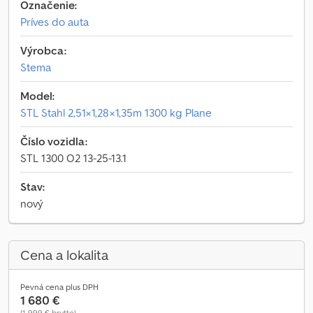
Označenie:
Príves do auta
Výrobca:
Stema
Model:
STL Stahl 2,51×1,28×1,35m 1300 kg Plane
Číslo vozidla:
STL 1300 O2 13-25-13.1
Stav:
nový
Cena a lokalita
Pevná cena plus DPH
1 680 €
(1 999 € brutto)