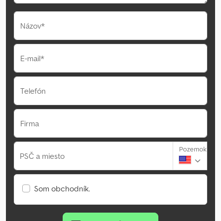
Názov*
E-mail*
Telefón
Firma
Pozemok
PSČ a miesto
Som obchodník.