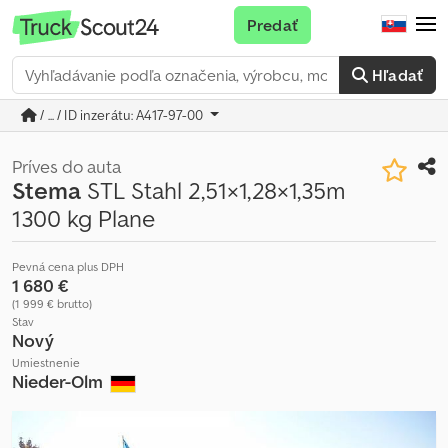
Predať
Hľadať
/ ... / ID inzerátu: A417-97-00
Príves do auta
Stema
STL Stahl 2,51×1,28×1,35m
1300 kg Plane
Pevná cena plus DPH
1 680 €
(1 999 € brutto)
Stav
Nový
Umiestnenie
Nieder-Olm