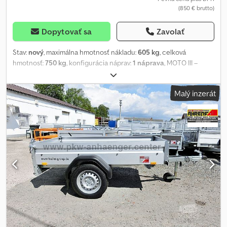
(850 € brutto)
Dopytovať sa
Zavolať
Stav:
nový
, maximálna hmotnosť nákladu:
605 kg
, celková
hmotnosť:
750 kg
, konfigurácia náprav:
1 náprava
, MOTO III –
príves pre motocykle Technické údaje: * Typ prívesu: Moto III *
Celková hmotnosť: 750 kg * Užitočné zaťaženie: 605 kg *
Malý inzerát
Vnútorné rozmery: D: 210 cm, Š: 122 cm * Vonkajšie rozmery: D: 301
cm, Š: 160 cm, V: 95 cm * Výška ložnej plochy: cca 53 cm * Podlaha:
3 pozdĺžne koľajnice pre motocykle s madlami + 1 nakladacia
rampa * Upevňovacie body: Upevňovacie madlá na ráme * Rám:
oceľový, zváraný, povrchová úprava žiarovým zinkovaním *
Elektrická inštalácia: 7-pólová, 12 V * Pneumatiky: 155/70R13 *
Výrobca nápravy: AL-KO alebo KNOTT * Počet náprav: 1 * Náprava
bez bŕzd Schválenie pre rýchlosť 100 km/h je možné iba v prípade,
že minimálna hmotnosť ťahača je 2500 kg! !!! Cena platí do
vyčerpania zásob !!! + poplatok za osvedčenie o zhode / COC
49,99 € Všetky ceny vrátane DPH. Navštívte nás aj na:
=.=.=.=.=.=.=.=.=.=.=.=.=.=.=.=.=.=.=.=.=.=.=.=.=.=.=.=.=.=.=.=. =.=.=.=.=.=.=
Tu si tiež môžete po dohode objednať príves a príslušenstvo