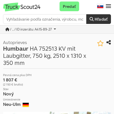
Predať
Hľadať
/ ... / ID inzerátu: A415-89-27
Autoprieves
Humbaur
HA 752513 KV mit
Laubgitter, 750 kg, 2510 x 1310 x
350 mm
Pevná cena plus DPH
1 807 €
(2 150 € brutto)
Stav
Nový
Umiestnenie
Neu-Ulm