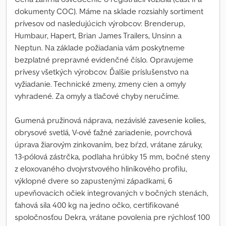
dokumenty COC). Máme na sklade rozsiahly sortiment
prívesov od nasledujúcich výrobcov: Brenderup,
Humbaur, Hapert, Brian James Trailers, Unsinn a
Neptun. Na základe požiadania vám poskytneme
bezplatné prepravné evidenčné číslo. Opravujeme
prívesy všetkých výrobcov. Ďalšie príslušenstvo na
vyžiadanie. Technické zmeny, zmeny cien a omyly
vyhradené. Za omyly a tlačové chyby neručíme.
Gumená pružinová náprava, nezávislé zavesenie kolies,
obrysové svetlá, V-ové ťažné zariadenie, povrchová
úprava žiarovým zinkovaním, bez bŕzd, vrátane záruky,
13-pólová zástrčka, podlaha hrúbky 15 mm, bočné steny
z eloxovaného dvojvrstvového hliníkového profilu,
výklopné dvere so zapustenými západkami, 6
upevňovacích očiek integrovaných v bočných stenách,
ťahová sila 400 kg na jedno očko, certifikované
spoločnosťou Dekra, vrátane povolenia pre rýchlosť 100