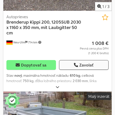
1
/
3
Autoprieves
Brenderup
Kippi 200, 1205SUB 2030
x 1160 x 350 mm, mit Laubgitter 50
cm
1 008 €
Neu-Ulm
714 km
Pevná cena plus DPH
(1 200 € brutto)
Dopytovať sa
Zavolať
Stav:
nový
, maximálna hmotnosť nákladu:
610 kg
, celková
hmotnosť:
750 kg
, dĺžka ložného priestoru:
2 030 mm
, šírka
ložného priestoru:
1 160 mm
, výška ložného priestoru:
350 mm
,
objem nakladacieho priestoru:
1 m³
, farba:
iný
, stavebná výška:
Malý inzerát
1 360 mm
, pracovná šírka:
1 570 mm
, Výrobca: Brenderup, Typ:
Brenderup Kippi 200, Maximálna povolená celková hmotnosť: 750
kg, Užitočné zaťaženie: 610 kg, Hmotnosť v prázdnom stave: 140 kg,
Rozmery ložnej plochy: 2030 x 1160 x 350 mm, Pneumatiky: 145/80