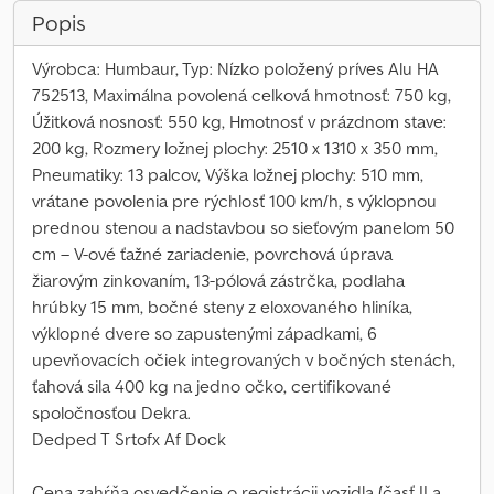
Popis
Výrobca: Humbaur, Typ: Nízko položený príves Alu HA
752513, Maximálna povolená celková hmotnosť: 750 kg,
Úžitková nosnosť: 550 kg, Hmotnosť v prázdnom stave:
200 kg, Rozmery ložnej plochy: 2510 x 1310 x 350 mm,
Pneumatiky: 13 palcov, Výška ložnej plochy: 510 mm,
vrátane povolenia pre rýchlosť 100 km/h, s výklopnou
prednou stenou a nadstavbou so sieťovým panelom 50
cm – V-ové ťažné zariadenie, povrchová úprava
žiarovým zinkovaním, 13-pólová zástrčka, podlaha
hrúbky 15 mm, bočné steny z eloxovaného hliníka,
výklopné dvere so zapustenými západkami, 6
upevňovacích očiek integrovaných v bočných stenách,
ťahová sila 400 kg na jedno očko, certifikované
spoločnosťou Dekra.
Dedped T Srtofx Af Dock
Cena zahŕňa osvedčenie o registrácii vozidla (časť II a