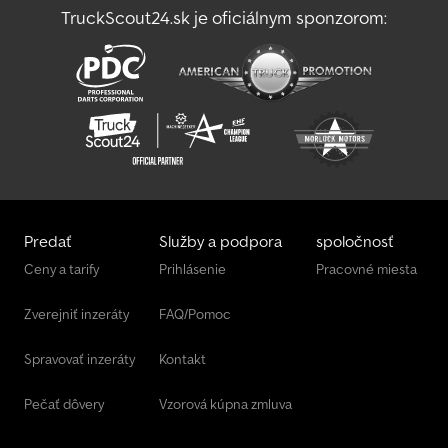
prívesy všetkých výrobcov. Ďalšie príslušenstvo na vyžiadanie.
TruckScout24.sk je oficiálnym sponzorom:
Technické zmeny, zmeny cien a chyby vyhradené. Za chyby a
tlačové chyby neručíme. Gumová pružinová náprava, nezávislé
zavesenie kolies, bočnice z žiarovo pozinkovanej ocele, bez bŕzd,
vrátane záruky, V-kové ťažné zariadenie, žiarovo pozinkované, 7-
pólová zástrčka, podlaha s hrúbkou 9 mm, zadné čelo s napínacími
zámkami, 4 upevňovacie očká na vnútornej strane bočníc,
predmontované upevňovacie body pre upevnenie plachty na
bočniciach. Dedped T Symefx Af Djck
Predať
Služby a podpora
spoločnosť
Ceny a tarify
Prihlásenie
Pracovné miesta
Zverejniť inzeráty
FAQ/Pomoc
Spravovať inzeráty
Kontakt
Pečať dôvery
Vzorová kúpna zmluva