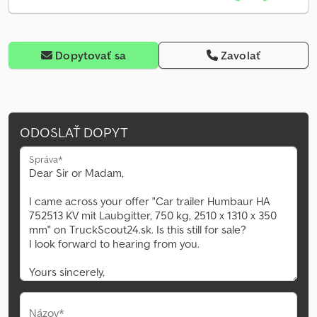
Dopytovať sa
Zavolať
ODOSLAŤ DOPYT
Správa*
Názov*