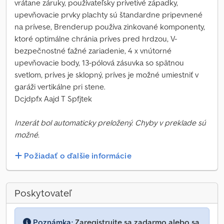
vrátane záruky, používateľsky prívetivé západky,
upevňovacie prvky plachty sú štandardne pripevnené
na prívese, Brenderup používa zinkované komponenty,
ktoré optimálne chránia príves pred hrdzou, V-
bezpečnostné ťažné zariadenie, 4 x vnútorné
upevňovacie body, 13-pólová zásuvka so spätnou
svetlom, príves je sklopný, príves je možné umiestniť v
garáži vertikálne pri stene.
Dcjdpfx Aajd T Spfjtek
Inzerát bol automaticky preložený. Chyby v preklade sú
možné.
Požiadať o ďalšie informácie
Poskytovateľ
Poznámka:
Zaregistrujte sa zadarmo alebo sa