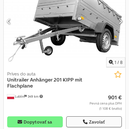
1
/
8
Príves do auta
Unitrailer
Anhänger 201 KIPP mit
Flachplane
901 €
Lublin
349 km
Pevná cena plus DPH
(1 108 € brutto)
Dopytovať sa
Zavolať