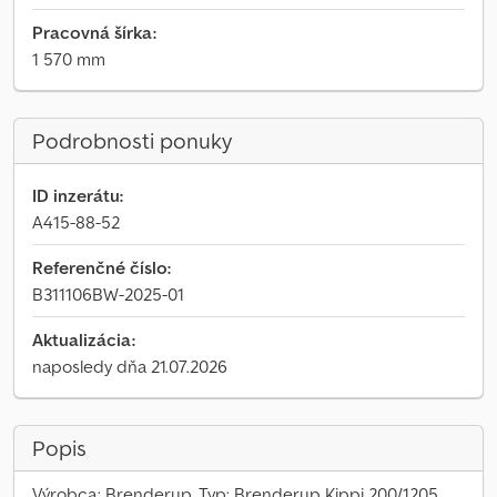
Pracovná šírka:
1 570 mm
Podrobnosti ponuky
ID inzerátu:
A415-88-52
Referenčné číslo:
B311106BW-2025-01
Aktualizácia:
naposledy dňa 21.07.2026
Popis
Výrobca: Brenderup, Typ: Brenderup Kippi 200/1205