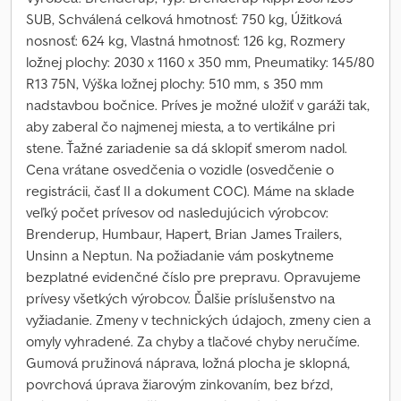
SUB, Schválená celková hmotnosť: 750 kg, Úžitková
nosnosť: 624 kg, Vlastná hmotnosť: 126 kg, Rozmery
ložnej plochy: 2030 x 1160 x 350 mm, Pneumatiky: 145/80
R13 75N, Výška ložnej plochy: 510 mm, s 350 mm
nadstavbou bočnice. Príves je možné uložiť v garáži tak,
aby zaberal čo najmenej miesta, a to vertikálne pri
stene. Ťažné zariadenie sa dá sklopiť smerom nadol.
Cena vrátane osvedčenia o vozidle (osvedčenie o
registrácii, časť II a dokument COC). Máme na sklade
veľký počet prívesov od nasledujúcich výrobcov:
Brenderup, Humbaur, Hapert, Brian James Trailers,
Unsinn a Neptun. Na požiadanie vám poskytneme
bezplatné evidenčné číslo pre prepravu. Opravujeme
prívesy všetkých výrobcov. Ďalšie príslušenstvo na
vyžiadanie. Zmeny v technických údajoch, zmeny cien a
omyly vyhradené. Za chyby a tlačové chyby neručíme.
Gumová pružinová náprava, ložná plocha je sklopná,
povrchová úprava žiarovým zinkovaním, bez bŕzd,