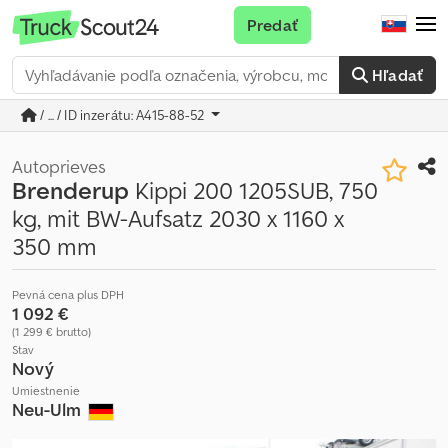
Predať
Hľadať
/ ... / ID inzerátu: A415-88-52
Autoprieves
Brenderup
Kippi 200 1205SUB, 750
kg, mit BW-Aufsatz 2030 x 1160 x
350 mm
Pevná cena plus DPH
1 092 €
(1 299 € brutto)
Stav
Nový
Umiestnenie
Neu-Ulm