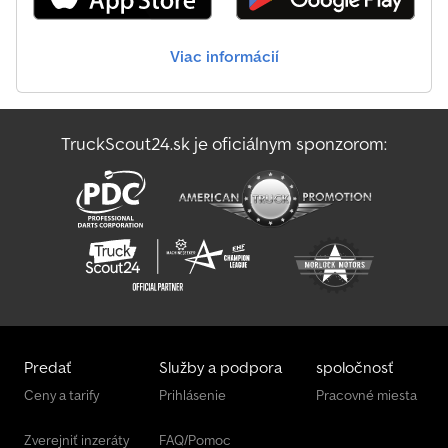
Viac informácií
TruckScout24.sk je oficiálnym sponzorom:
Predať
Služby a podpora
spoločnosť
Ceny a tarify
Prihlásenie
Pracovné miesta
Zverejniť inzeráty
FAQ/Pomoc