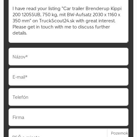
Názov*
E-mail*
Telefón
Firma
Pozemok