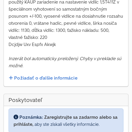
použitý KAUP zariadenie na nastavenie vidlíc 1,5T411Z v
špeciálnom vyhotovení so samostatným bočným
posunom +/-100, vyosené vidlice na dosiahnutie rozsahu
otvorenia 0, vrátane hadíc, pevné vidlice, šírka nosiča
vidlíc: 1130, dĺžka vidlíc: 1300, ťažisko nákladu: 500,
vlastné ťažisko: 220
Dcjdjw Uxv Espfx Akwjk
Inzerát bol automaticky preložený. Chyby v preklade sú
možné.
Požiadať o ďalšie informácie
Poskytovateľ
Poznámka:
Zaregistrujte sa zadarmo alebo sa
prihláste,
aby ste získali všetky informácie.