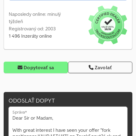
Naposledy online: minulý
týždeň
Registrovaný od: 2003
1 496 Inzeráty online
Dopytovať sa
Zavolať
ODOSLAŤ DOPYT
Správa*