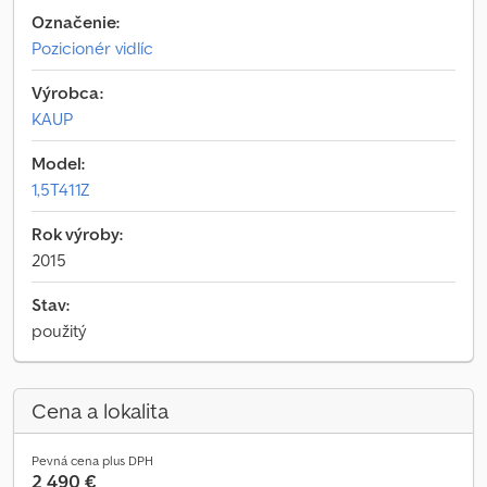
Označenie:
Pozicionér vidlíc
Výrobca:
KAUP
Model:
1,5T411Z
Rok výroby:
2015
Stav:
použitý
Cena a lokalita
Pevná cena plus DPH
2 490 €