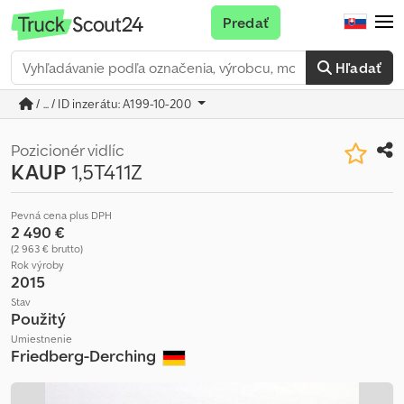
Predať
Hľadať
/ ... / ID inzerátu: A199-10-200
Pozicionér vidlíc
KAUP
1,5T411Z
Pevná cena plus DPH
2 490 €
(2 963 € brutto)
Rok výroby
2015
Stav
Použitý
Umiestnenie
Friedberg-Derching