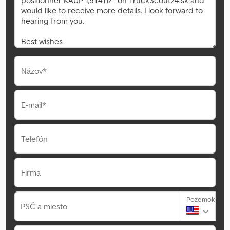
Názov*
E-mail*
Telefón
Firma
Pozemok
PSČ a miesto