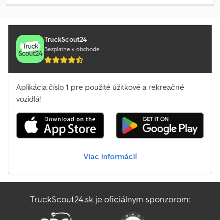
šírka vidlíc:
120 mm
, Medzipredaj, zmeny a možné omyly
vyhradené. Dsdow Ar Rmepfx Akwsck
TruckScout24
Bezplatne v obchode
Aplikácia číslo 1 pre použité úžitkové a rekreačné
vozidlá!
Viac informácií
TruckScout24.sk je oficiálnym sponzorom: