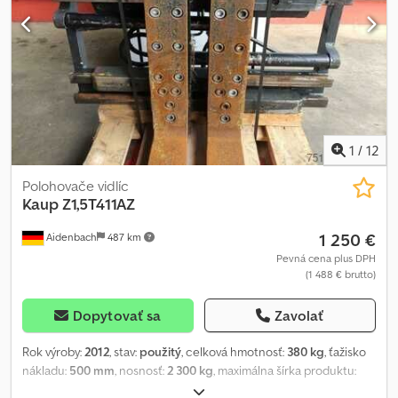
1
/
12
Polohovače vidlíc
Kaup
Z1,5T411AZ
1 250 €
Aidenbach
487 km
Pevná cena plus DPH
(1 488 € brutto)
Dopytovať sa
Zavolať
Rok výroby:
2012
, stav:
použitý
, celková hmotnosť:
380 kg
, ťažisko
nákladu:
500 mm
, nosnosť:
2 300 kg
, maximálna šírka produktu:
970 mm
, číslo stroja/vozidla:
AB-2021-826
, hrúbka vidlice:
60 mm
,