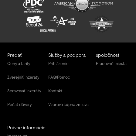
Predať
Služby a podpora
spoločnosť
Ceny a tarify
Prihlásenie
Pracovné miesta
Zverejniť inzeráty
FAQ/Pomoc
Spravovať inzeráty
Kontakt
Pečať dôvery
Vzorová kúpna zmluva
Právne informácie
Impressum