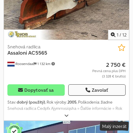
1
/
12
Snehová radlica
Assaloni
AC5565
2 750 €
Roosendaal
1 132 km
Pevná cena plus DPH
(3 328 € brutto)
Dopytovať sa
Zavolať
Stav:
dobrý (použitý)
, Rok výroby:
2005
, Poškodenia: žiadne
Snehová radlica Cedpfx Ajymrnxsiqsha = Ďalšie informácie = Rok
výroby: 2005 Technický stav: dobrý = Informácie o spoločnosti =
Ak máte akékoľvek otázky alebo návrhy, neváhajte nás
Malý inzerát
kontaktovať. Garantujeme odpoveď do 8 hodín. Ceny sú uvedené