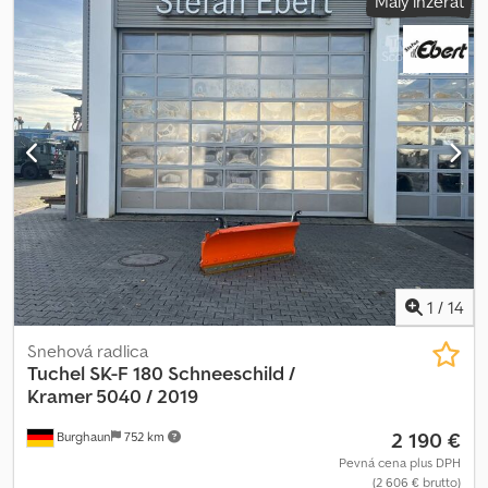
Malý inzerát
1
/
14
Snehová radlica
Tuchel
SK-F 180 Schneeschild /
Kramer 5040 / 2019
2 190 €
Burghaun
752 km
Pevná cena plus DPH
(2 606 € brutto)