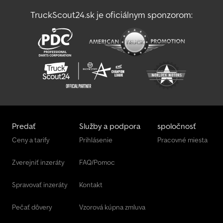
TruckScout24.sk je oficiálnym sponzorom:
Volvo Fh 16
Zmrzlinový Voz
Predať
Služby a podpora
spoločnosť
Ceny a tarify
Prihlásenie
Pracovné miesta
Zverejniť inzeráty
FAQ/Pomoc
Spravovať inzeráty
Kontakt
Pečať dôvery
Vzorová kúpna zmluva