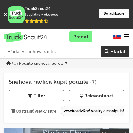
TruckScout24
Do aplikácie
Bezplatne v obchode
Predať
Hľadať
/ ... / Použité snehová radlica
Snehová radlica kúpiť použité
(7)
Filter
Relevantnosť
Vysokozdvižné vozíky a manipulačná 
Odstrániť všetky filtre