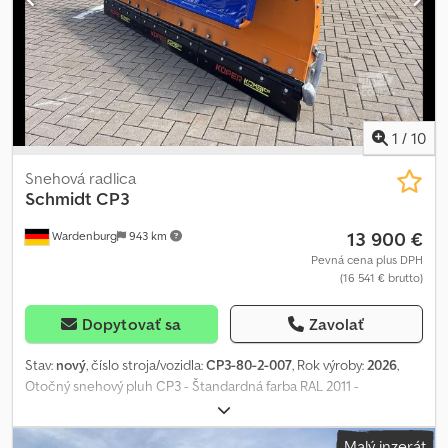
Benz. Sme oficiálny predajca a servisný partner spoločnosti Iveco.
Okrem toho sme s 800 použitými vozidlami jedným z najväčších
predajcov úžitkových vozidiel v Nemecku. Chyby a medzivýpredaj
vyhradené! Interné číslo: 1375 = Ďalšie informácie = Použitie:
poľnohospodárstvo Vlastná hmotnosť: 355 kg Pracovná šírka: 193
cm Pre viac informácií kontaktujte Mariusa Herdena.
1
/
10
Snehová radlica
Schmidt
CP3
13 900 €
Wardenburg
943 km
Pevná cena plus DPH
(16 541 € brutto)
Dopytovať sa
Zavolať
Stav:
nový
, číslo stroja/vozidla:
CP3-80-2-007
, Rok výroby:
2026
,
Otočný snehový pluh CP3 - Štandardná farba RAL 2011 -
Kombinovaná oceľová lišta 36 - Snehový pluh s hydraulickým
zdvihacím mechanizmom - Adaptérna skupina pre montážnu
Malý inzerát