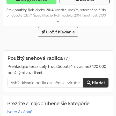
Stav:
použitý
, Rok výroby:
2014
, Uveďte, prosím, referenčné číslo
pri dopyte: 21774 Špecifikácie: Rok modelu: 2014 Hmotnosť: 2100
kg Vrhacie krídlo na pravej strane Ihneď k dispozícii Vlastná
hmotnosť: 2100 kg Model: Klappvinge skuffe = Ďalšie informácie =
Použitie: Poľnohospodárstvo Cedpfxsxx H E Uo Aiqoha Pre viac
Uložiť hľadanie
informácií kontaktujte ATS Norway.
Použitý snehová radlica
(7)
Prehľadajte teraz celý TruckScout24 s viac než 120 000
použitými vozidlami.
Hľadať
Prezrite si najobľúbenejšie kategórie:
Iveco Sklápač