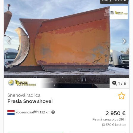
dosku, veľkosť 5 Hydraulika - Zdvihanie/spúšťanie/nakláňanie - 2
okruhy - ISO 16028 (S) (veľkosť 12 / BG3) - 2 okruhy Príslušenstvo -
Bočné deflektory (ľavý + pravý) - Nastaviteľná ochrana proti
snehu, plátno - Výstražné značky, červená/biele - Výstražné vlajky -
Osvetlenie pomocou LED (7-pólový konektor) Ďalšie poznámky: -
Možnosť výmeny a odkúpenia vozidiel a strojov. - Predajná cena
bez nákladov na dopravu. - Neberieme zodpovednosť za tlačové a
prepisovacie chyby. Cjdpoznqgujfx Aiqjha - Vyhradzujeme si právo
na chyby, zmeny a predaj počas trvania ponuky. - Ponuka je
nezáväzná. - Fotografie môžu byť ilustračné. Cena platí pre
aktuálny stav. - Všetky údaje bez záruky.
1
/
8
Snehová radlica
Fresia
Snow shovel
2 950 €
Roosendaal
1 132 km
Pevná cena plus DPH
(3 570 € brutto)