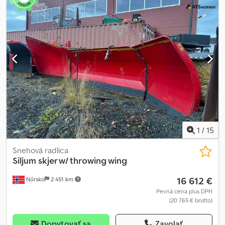
bez DPH. Z poskytnutých údajov nevznikajú žiadne právne nároky.
Kancelársky telefón: Mobil: (holandsky - anglicky - nemecky -
francúzsky - španielsky - taliansky) K dispozícii na WhatsApp a
Viber. Mobil: (holandsky) K dispozícii na WhatsApp a Viber. Pri
platbe bankovým prevodom musí byť suma prevedená na náš
bankový účet uvedený nižšie. Vždy si overte platobné údaje
uvedené na našej webovej stránke. Ak ste dostali iné informácie,
prosím kontaktujte nás. V prípade pochybností nás prosím
kontaktujte, aby sme mohli overiť faktúru a/alebo platbu. Bankové
údaje: Rabobank Laan van Limburg 2 4701BP Roosendaal IBAN: NL
89 RABO EORI/DPH/DAŇ: NL857401B(01) BIC/SWIFT: RABONL2U
1
/
15
Snehová radlica
Siljum
skjer w/ throwing wing
16 612 €
Nórsko
2 451 km
Pevná cena plus DPH
(20 765 € brutto)
Dopytovať sa
Zavolať