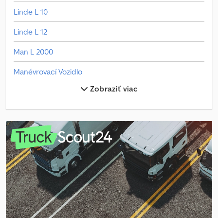
Linde L 10
Linde L 12
Man L 2000
Manévrovací Vozidlo
Zobraziť viac
Mercedes Benz Minibus
Mercedes Benz Sklápač
Mercedes Benz Traktor
Mercedes-Benz Actros
Mercedes-Benz Citaro
Mercedes-Benz Sprinter
Mercedes-Benz Sprinter 500