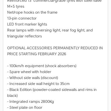
Reinforced 13" commercial-grade tyres with steel valve
M+S tyres
Net/rope hooks on the frame
13-pin connector
LED front marker lights
Rear lamps with reversing light, rear fog light, and
triangular reflectors
OPTIONAL ACCESSORIES PERMANENTLY REDUCED IN
PRICE STARTING FEBRUARY 2026
- 100km/h equipment (shock absorbers)
- Spare wheel with holder
- Without side walls (discount)
- Increased side wall height to 35cm
- Black Edition (powder-coated sidewalls and rims in
black)
- Integrated ramps 2800Kg
- Steel plate on floor