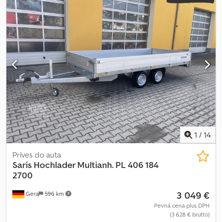
systém, vrátane záruky, vysoká konštrukčná pevnosť vďaka plne
Liberté, známeho aj ako Debon. Dcodpfx Abei Awrqonsk
zváranému rámu, za studena ohýbaným bočným panelom rámu v
Nadstavbový príves ako trojstranný sklápací vozík umožňuje vďaka
tvare U a 5 priečnym nosníkom, naklápacia plošina uľahčuje
sklopným a odnímateľným bočniciam jednoduché nakladanie
nakladanie a vykladanie, zosilnená oje, plošina modelu 305 multi
zboku aj zozadu. Náklad je možné z tohto sklápacieho prívesu
má bočne umiestnené zadné svetlá, takže pri naklápaní je možné
vyklopiť pomocou elektrohydrauliky. Príves za osobné auto je
priamo naložiť prepravované vozidlo bez rampy. Výška hrany
vybavený trojstranne sklopnými hliníkovými bočnicami, všetky
plošiny je iba 4 cm.
strany sú odnímateľné, s oceľovou výstuhou na drevenej podlahe,
elektrohydraulikou s batériou, automatickým oporným kolieskom,
H-rámom, upevňovacími okami, zváraným žiarovo pozinkovaným
rámom a V-oje. Za príplatok je k dispozícii príslušenstvo pre
sklápací príves, ako napríklad nadstavba na lístie, nadstavbové
bočnice, vysoká plachta, plochá plachta, sieť na zabezpečenie
nákladu, nabíjačka, nájazdové rampy a zadné opory.
1
/
14
Príves do auta
Saris
Hochlader Multianh. PL 406 184
2700
3 049 €
Gera
596 km
Pevná cena plus DPH
(3 628 € brutto)