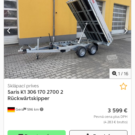
1
/
16
Sklápací príves
Saris
K1 306 170 2700 2
Rückwärtskipper
3 599 €
Gera
596 km
Pevná cena plus DPH
(4 283 € brutto)