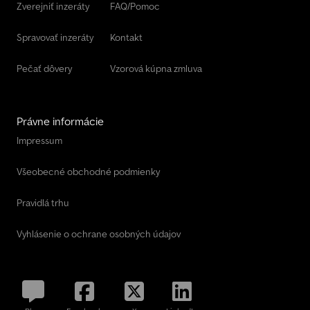
Zverejniť inzeráty
FAQ/Pomoc
brands. Get advice by phone, visit our website, or come by
directly.
Spravovať inzeráty
Kontakt
Pečať dôvery
Vzorová kúpna zmluva
Právne informácie
Impressum
Všeobecné obchodné podmienky
Pravidlá trhu
Vyhlásenie o ochrane osobných údajov