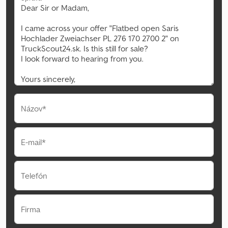
Názov*
E-mail*
Telefón
Firma