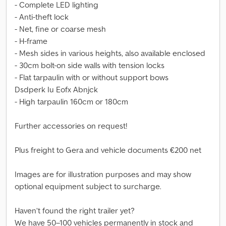
- Complete LED lighting
- Anti-theft lock
- Net, fine or coarse mesh
- H-frame
- Mesh sides in various heights, also available enclosed
- 30cm bolt-on side walls with tension locks
- Flat tarpaulin with or without support bows
Dsdperk Iu Eofx Abnjck
- High tarpaulin 160cm or 180cm
Further accessories on request!
Plus freight to Gera and vehicle documents €200 net
Images are for illustration purposes and may show
optional equipment subject to surcharge.
Haven’t found the right trailer yet?
We have 50–100 vehicles permanently in stock and