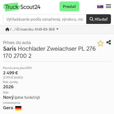
Predať
Hľadať
/ ... / ID inzerátu: A149-69-368
Príves do auta
Saris
Hochlader Zweiachser PL 276
170 2700 2
Pevná cena plus DPH
2 499 €
(2 974 € brutto)
Rok výroby
2026
Stav
Nový
(plne funkčný)
Umiestnenie
Gera