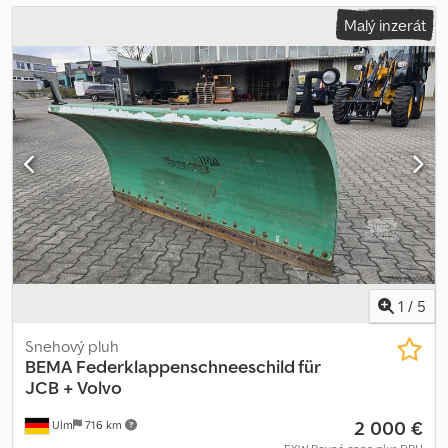
Malý inzerát
1
/
5
Snehový pluh
BEMA
Federklappenschneeschild für
JCB + Volvo
2 000 €
Ulm
716 km