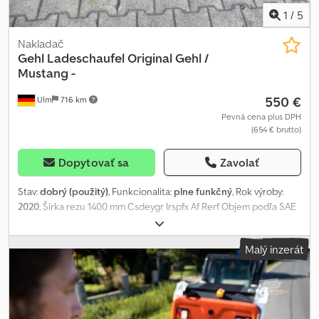
1
/
5
Nakladač
Gehl
Ladeschaufel Original Gehl /
Mustang -
550 €
Ulm
716 km
Pevná cena plus DPH
(654 € brutto)
Dopytovať sa
Zavolať
Stav:
dobrý (použitý)
, Funkcionalita:
plne funkčný
, Rok výroby:
2020
, Šírka rezu 1400 mm Csdeygr Irspfx Af Rerf Objem podľa SAE
0,4 m³ Hmotnosť 159 kg Rovná rezacia hrana Originálne číslo dielu
N003016 pre 4-bodové uchytenie (systém Weidemann) Dobrý stav
Malý inzerát