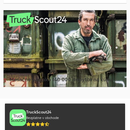
Manévrovací Vozidlo
Mercedes Benz Minibus
Mercedes Benz Sklápač
Mercedes Benz Traktor
Mercedes-Benz Actros
Mercedes-Benz Atego 1200
Mercedes-Benz Atego 1500
Mesačne viac ako 140 000 dopytov na kúpu
Mercedes-Benz Citaro
Vybrať balík pre predajcov
Mercedes-Benz Sprinter
Mercedes-Benz Sprinter 316
TruckScout24
Bezplatne v obchode
Mercedes-Benz Sprinter 500