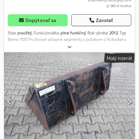
EXW Pevná cena plus DPH
(2 380 € brutto)
Dopytovať sa
Zavolať
Stav:
použitý
, Funkcionalita:
plne funkčný
, Rok výroby:
2012
, Typ
Bema 1100 Pružinové sklopné segmenty s poťahom z Vulkollanu
(Výška: 1020 mm / Šírka: 2275 mm) Šírka záberu pri vychýlení (30°) =
1970 mm Hydraulické výkyvné zariadenie 2 x 30° s 2 hydraulickými
Malý inzerát
valcami Superelastické pojazdové kolesá 200 x 80 mm, vhodné na
koľajnice a plynule výškovo nastaviteľné Crsdpfxsxr Iwfo Af Ref
Rýchloupínač pre nakladače s vyrovnávaním výšky valca vhodný
pre JCB 406 / 407 - Zettelmeyer ZL402 / Volvo L20 + L25
Osvetlenie podľa StVZO