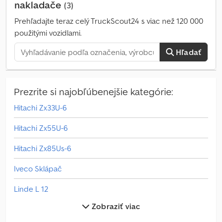
nakladače
(3)
signalizácia na stroji. Kompatibilita: Sada je kompatibilná s
kompaktnými nakladačmi, pásovými nakladačmi a nakladačmi s
Prehľadajte teraz celý TruckScout24 s viac než 120 000
pohonom všetkých kolies značky Bobcat, ktoré sú vybavené
použitými vozidlami.
systémom SJC (Selectable Joystick Control). (Overte si prosím
sériové číslo Vášho stroja alebo nám ho zašlite na preverenie
Hľadať
kompatibility!) Crjdjyi E Iwopfx Af Rsf
Prezrite si najobľúbenejšie kategórie:
Hitachi Zx33U-6
Hitachi Zx55U-6
Hitachi Zx85Us-6
Iveco Sklápač
Linde L 12
Zobraziť viac
Man L 2000