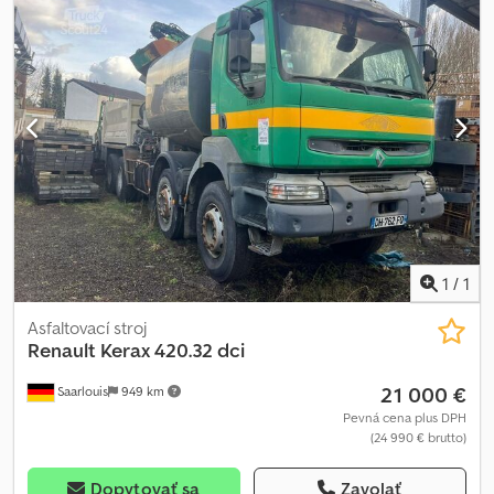
1
/
1
Asfaltovací stroj
Renault
Kerax 420.32 dci
21 000 €
Saarlouis
949 km
Pevná cena plus DPH
(24 990 € brutto)
Dopytovať sa
Zavolať