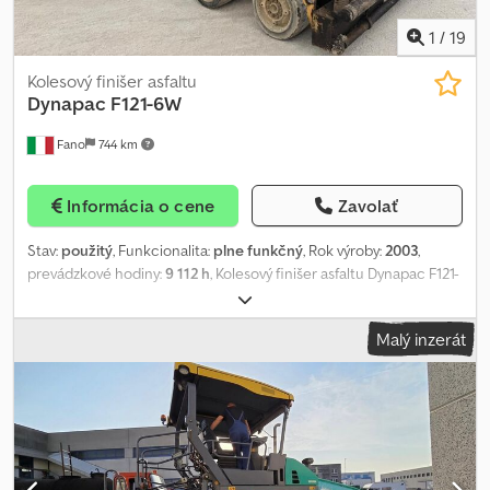
1
/
19
Kolesový finišer asfaltu
Dynapac
F121-6W
Fano
744 km
Informácia o cene
Zavolať
Stav:
použitý
, Funkcionalita:
plne funkčný
, Rok výroby:
2003
,
prevádzkové hodiny:
9 112 h
, Kolesový finišer asfaltu Dynapac F121-
6W Rok výroby: 2003 Maximálna prevádzková hmotnosť: 16 000 kg
Typ motora: Cummins QSB 5.9 6x6 Chsdpfx Afezqu R Asvea
Malý inzerát
Pracovné hodiny: 9112 Všeobecne v dobrom stave
POSUDZUJEME VÝMENY VOZIDIEL VŠETKÝCH ZNAČIEK, MAN,
MERCEDES, DAF, RENAULT, VOLVO, SCANIA, S VYBAVENÍM CIFA,
SERMAC, PUTZMEISTER; ALEBO STROJE PRE ZEMNÉ PRÁCE
CATERPILLAR, FIAT HITACHI, KOMATSU