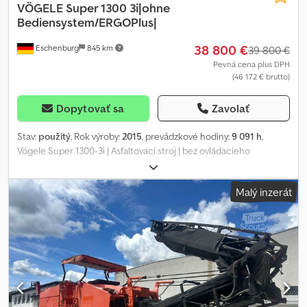
VÖGELE
Super 1300 3i|ohne
Bediensystem/ERGOPlus|
38 800 €
Eschenburg
845 km
39 800 €
Pevná cena plus DPH
(46 172 € brutto)
Dopytovať sa
Zavolať
Stav:
použitý
, Rok výroby:
2015
, prevádzkové hodiny:
9 091 h
,
Vögele Super 1300-3i | Asfaltovací stroj | bez ovládacieho
systému/ERGOPlus | Codpoy Uu Apjfx Afvjha • Rok výroby: 2015 •
Prevádzkové hodiny: 9091 h • 3,6 l motor Deutz TCD • 54,39 kW / 74
Malý inzerát
PS • Prevádzková hmotnosť: 10 500 kg • Maximálna pracovná
hmotnosť: 11 450 kg • Prepravné rozmery (mm): 4950 x 1850 x 2950
• Pracovná šírka: 3,40 m • Nivelizačný systém: Vögele Niveltronic
plus (2x senzor + kompletná sada) • Strecha / výsuvná • CE
označenie Chýba ERGO ovládací systém. Vyhradzujeme si právo
na zmeny a omyly.