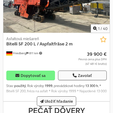
1
/
40
Asfaltová miešareň
Bitelli
SF 200 L / Aspfaltfräse 2 m
39 900 €
Friedberg
811 km
Pevná cena plus DPH
(47 481 € brutto)
Dopytovať sa
Zavolať
Stav:
použitý
, Rok výroby:
1999
, prevádzkové hodiny:
13 300 h
, *
Bitelli SF 200, fréza na asfalt * Rok výroby: 1999 * Najazdené: 13 000
hodín * Motor: MB * Šírka frézovania: 2 m Cedszm Emmepfx Afveha
Uložiť hľadanie
* Hydraulicky sklopný pás * Hmotnosť: 29 000 kg * Viac obrázkov a
videí zašleme prostredníctvom aplikácie WhatsApp. * Uvedené
PEČAŤ DÔVERY
údaje sú orientačné a predávajúci si vyhradzuje právo na ich