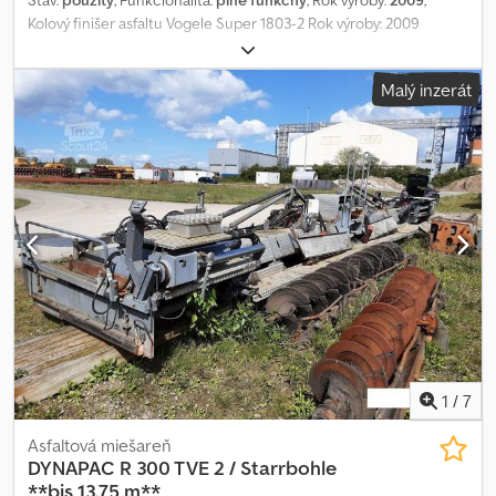
Kolový finišer asfaltu Vogele Super 1803-2 Rok výroby: 2009
Chedpfx Ajzqu Risfvoa 8 000 motohodín Rozťahovateľná lišta 2,5
m zatvorená - 5 m rozšírená Typ motora: Perkins 1106D-E66TA
Malý inzerát
Pracovná rýchlosť: 18 m/min Elektrické vyhrievanie Dobré celkové
podmienky PRIJÍMAME VÝMENY STROJOV VŠETKÝCH ZNÁMICH
ZNAČIEK, MAN, MERCEDES, DAF, RENAULT, VOLVO, SCANIA, S
VYBAVENÍM CIFA, SERMAC, PUTZMEISTER, ALEBO ZEMNÝCH
STROJOV CATERPILLAR, FIAT HITACHI, KOMATSU.
1
/
7
Asfaltová miešareň
DYNAPAC
R 300 TVE 2 / Starrbohle
**bis 13,75 m**