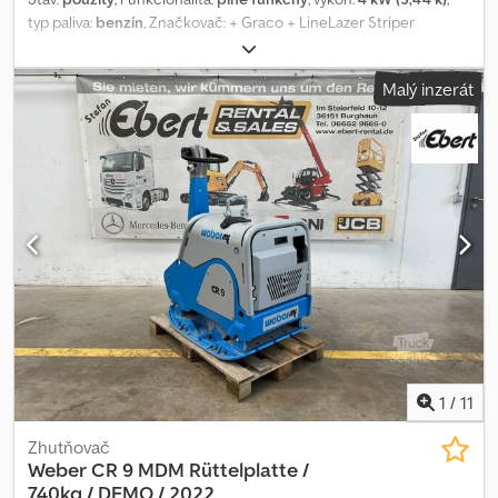
typ paliva:
benzín
, Značkovač: + Graco + LineLazer Striper
GM5000 + Bezvzduchový systém + Motor Honda GX 160, 5,5 koní +
Pištoľ Všetky nové vozidlá vám zašleme e-mailom – prihláste sa do
Malý inzerát
nášho NEWSLETTERA! Chyby a preklepy vyhradené, predaj závisí
od dostupnosti! Chjdpfx Aezmtktsfvsa
1
/
11
Zhutňovač
Weber
CR 9 MDM Rüttelplatte /
740kg / DEMO / 2022