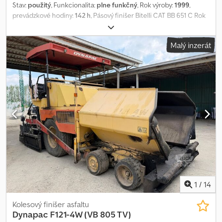
Stav:
použitý
, Funkcionalita:
plne funkčný
, Rok výroby:
1999
,
prevádzkové hodiny:
142 h
, Pásový finišer Bitelli CAT BB 651 C Rok
výroby: 1999 Maximálna prevádzková hmotnosť: 14 500 kg Typ
motora: Deutz F5L 912 Prevádzkové hodiny: 142 Cjdpfozqu Sgsx
Malý inzerát
Afvjha Dobrý všeobecný stav POSUDZUJEME PROTIHODNOTU
STROJOV A VOZIDIEL VŠETKÝCH ZNAČIEK, MAN, MERCEDES, DAF,
RENAULT, VOLVO, SCANIA, S VYBAVENÍM CIFA, SERMAC,
PUTZMEISTER; ALEBO ZEMNÉ STROJE CATERPILLAR, FIAT
HITACHI, KOMATSU
1
/
14
Kolesový finišer asfaltu
Dynapac
F121-4W (VB 805 TV)