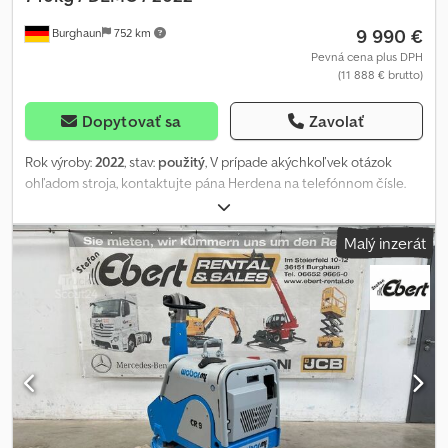
9 990 €
Burghaun
752 km
Pevná cena plus DPH
(11 888 € brutto)
Dopytovať sa
Zavolať
Rok výroby:
2022
, stav:
použitý
, V prípade akýchkoľvek otázok
ohľadom stroja, kontaktujte pána Herdena na telefónnom čísle.
Weber CR 9 MDM Hatz-Diesel vibračná doska / Rok výroby: 2022 /
Elektrický štart / DEMO - zariadenie Predajná cena: 9 990,00 € bez
Malý inzerát
DPH / 11 888,10 € s DPH Technické údaje Motor: Hatz-Diesel
Maximálny výkon motora: 11,0 (15,0) kW/PS Hmotnosť: 740 kg
Odstreďovacia sila: 100 kN Frekvencia: 65 Hz Pracovná šírka: 75 cm
Reverzibilné zhutňovacie stroje radu CR vynikajú vysokým
zhutňovacím výkonom a maximálnou efektivitou. Preto sú
ideálnou voľbou pre zhutňovacie práce, od klasických
stavebných prác na cestách a podzemných inštaláciách až po
kladenie dlažby. Vyvážené jazdné vlastnosti, nízka hlučnosť a nízke
vibrácie prenášané na ruku a predlaktie zaisťujú vysoký komfort
obsluhy. - Presné, plynulé, elektrohydraulické prepínanie smeru