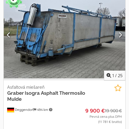
a tekutého asfaltu od firmy Klolberg Kocioł, typ A18, s
hydraulickým pohonom. Motor Hatz!! Kapacita 5400 litrov. Príves
dovezený z Nemecka, registrovaný ako špeciálny vozík! Nové
pneumatiky! Všetko je na 100 % funkčné!! Pozývam vás na
obhliadku. Chjdpszp Ubxsfx Afvea
1
/
25
Asfaltová miešareň
Graber Isogra Asphalt Thermosilo
Mulde
9 900 €
Deggendorf
494 km
19 900 €
Pevná cena plus DPH
(11 781 € brutto)