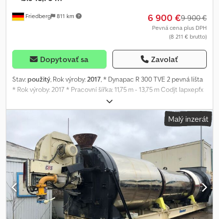
6 900 €
Friedberg
811 km
9 900 €
Pevná cena plus DPH
(8 211 € brutto)
Dopytovať sa
Zavolať
Stav:
použitý
, Rok výroby:
2017
, * Dynapac R 300 TVE 2 pevná lišta
* Rok výroby: 2017 * Pracovní šířka: 11,75 m - 13,75 m Codjt Iapxepfx
Afvjha * Více fotografií a videí přes Whatsapp * Uvedené
informace jsou bez záruky a prodej je vyhrazen mezitímním
Malý inzerát
prodejem.