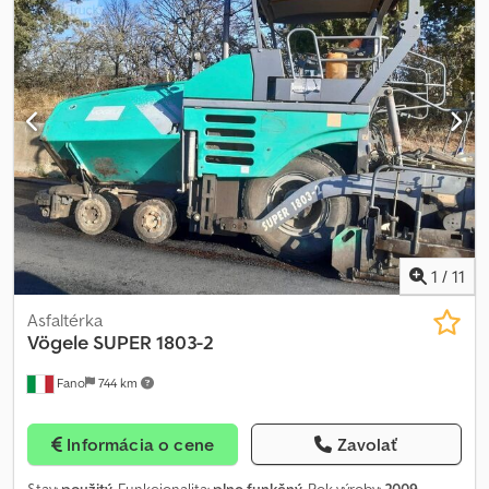
kondice ZVAŽUJEME PROTIÚČTY STROJŮ VŠECH ZNAČEK, MAN,
MERCEDES, DAF, RENAULT, VOLVO, SCANIA, S VYBAVENÍM CIFA,
SERMAC, PUTZMEISTER; NEBO STROJŮ PRO ZEMNÍ PRÁCE
CATERPILLAR, FIAT HITACHI, KOMATSU
1
/
11
Asfaltérka
Vögele
SUPER 1803-2
Fano
744 km
Informácia o cene
Zavolať
Stav:
použitý
, Funkcionalita:
plne funkčný
, Rok výroby:
2009
,