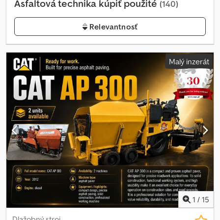
Asfaltová technika kúpiť použité
(140)
Relevantnosť
Malý inzerát
1
/
15
Dlažobný stroj