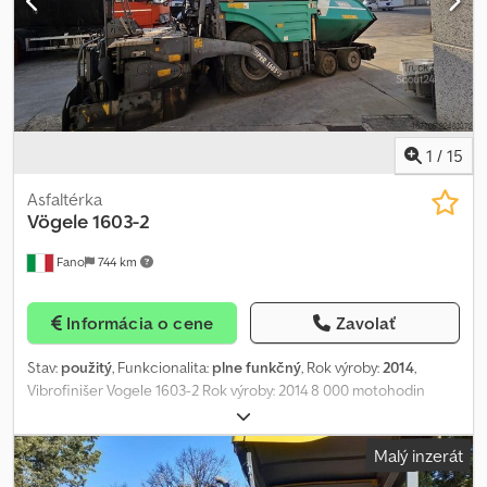
1
/
15
Asfaltérka
Vögele
1603-2
Fano
744 km
Informácia o cene
Zavolať
Stav:
použitý
, Funkcionalita:
plne funkčný
, Rok výroby:
2014
,
Vibrofinišer Vogele 1603-2 Rok výroby: 2014 8 000 motohodin
Cjdozqu Rpepfx Afvsha Vybaven nivelizačními senzory a
roztažitelnou lištou (2,5 m složená – 5 m roztažená) Maximální
Malý inzerát
provozní hmotnost: 17–18,8 tun Typ motoru: Perkins 1104D-E44TA
Pracovní rychlost: 18 m/min Elektrické vyhřívání Dobrá celková