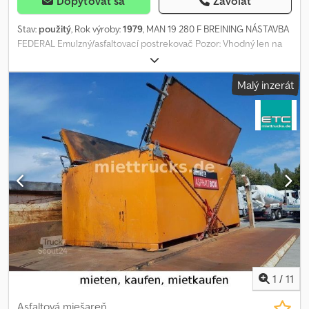
Dopytovať sa
Zavolať
Stav:
použitý
, Rok výroby:
1979
, MAN 19 280 F BREINING NÁSTAVBA
FEDERAL Emulzný/asfaltovací postrekovač Pozor: Vhodný len na
emulziu, nie na tekutý asfalt! Ovládací panel pre nadstavbu v
kabíne vodiča! • Manuálna prevodovka • Uzávierka diferenciálu •
Malý inzerát
Diaľková kabína • 1 lôžko • Listové odpruženie (vpredu/vzadu) •
Pneumatiky: 12 R 22.5 (alternatíva: 315 / 80 R 22.5) • Objem nádrže: 6
000 litrov emulzie • NOVÝ horák! • Rozprašovací rameno dvakrát
vyklápateľné! Chyby a medzipredaj vyhradené! = Ďalšie informácie
= Typ paliva: Nafta Počet najazdených kilometrov: 67 000 km
Použiteľný materiál: Asfalt Poškodenia: Poškodené vozidlo
(nepojazdné) Chjdpfowmpcnsx Afvoa
1
/
11
Asfaltová miešareň