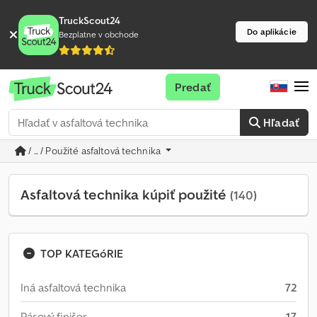
TruckScout24
Do aplikácie
Bezplatne v obchode
Predať
Hľadať
/ ... / Použité asfaltová technika
Asfaltová technika kúpiť použité
(140)
TOP KATEGóRIE
Iná asfaltová technika
72
Pásový finišer
17