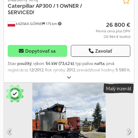
Caterpillar
AP300 / 1 OWNER /
SERVICED!
26 800 €
ŁAZISKA GÓRNE
175 km
Pevná cena plus DPH
(32 964 € brutto)
Dopytovať sa
Zavolať
Stav:
použitý
, výkon:
54 kW (73,42 k)
, typ paliva:
nafta
, prvá
registrácia:
12/2012
, Rok výroby:
2012
, prevádzkové hodiny:
5 580 h
,
Prevodovka: 2 prevody Rozsah pôsobnosti: Konštrukcia Aplikačný
materiál: Asfalt Hrubá hmotnosť: 7.300 kg Chjdpozp Niwefx Afvja
Malý inzerát
Rozmery (DxŠxV): 510 x 193 x 265 cm Rozchod kolies: 195 cm Typ
motora: Caterpillar C3.3B Záruka: 3 mesiacov