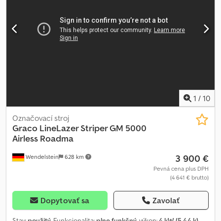
1
/
10
Označovací stroj
Graco
LineLazer Striper GM 5000
Airless Roadma
3 900 €
Wendelstein
628 km
Pevná cena plus DPH
(4 641 € brutto)
Dopytovať sa
Zavolať
Stav:
použitý
, Funkcionalita:
plne funkčný
, výkon:
4 kW (5,44 k)
,