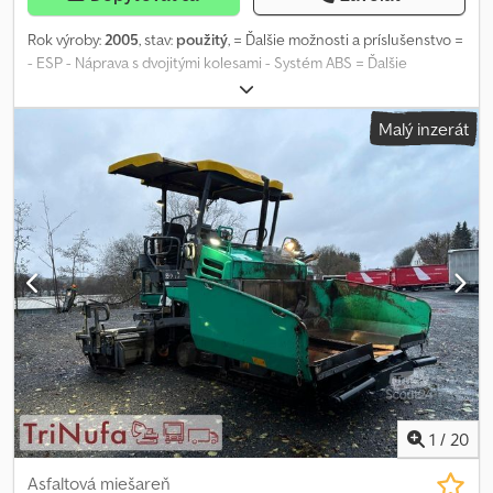
Rok výroby:
2005
, stav:
použitý
, = Ďalšie možnosti a príslušenstvo =
- ESP - Náprava s dvojitými kolesami - Systém ABS = Ďalšie
informácie = Typ paliva: Motorová nafta Prevodovka: Manuálne
Stav tachometra: 290.402 km Farba: Zelená Aplikačný materiál:
Malý inzerát
Asfalt Hrubá hmotnosť: 17.160 kg Užitočné zaťaženie: 14.840 kg
CELKOVÁ HMOTNOSŤ: 32.000 kg Chjdpsympw Dofx Afvoa
1
/
20
Asfaltová miešareň