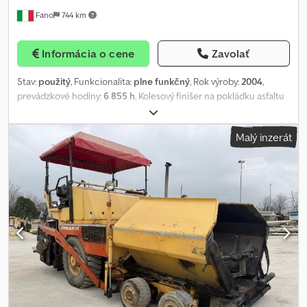
Fano
744 km
Informácia o cene
Zavolať
Stav:
použitý
, Funkcionalita:
plne funkčný
, Rok výroby:
2004
,
prevádzkové hodiny:
6 855 h
, Kolesový finišer na pokládku asfaltu
Dynapac F121-4W (VB 805 TV) Cedozqu Saopfx Afvsha Rok výroby:
2004 Motohodiny: 6855 Nastaviteľná pracovná šírka: 2,55 – 5
Malý inzerát
metrov Prevádzková hmotnosť: 17 000 kg Motor Cummins 6B5.9-
150, 112 kW Všeobecne dobrý technický stav POSUDZUJEME
VÝMENY STROJOV VŠETKÝCH ZNAČIEK: MAN, MERCEDES, DAF,
RENAULT, VOLVO, SCANIA, S VYBAVENÍM CIFA, SERMAC,
PUTZMEISTER; ALEBO ZEMNÉ STROJE CATERPILLAR, FIAT
HITACHI, KOMATSU