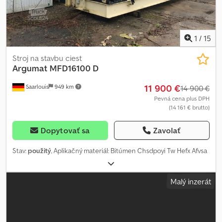
1
/
15
Stroj na stavbu ciest
Argumat
MFD16100 D
11 900 €
Saarlouis
949 km
14 900 €
Pevná cena plus DPH
(14 161 € brutto)
Dopytovať sa
Zavolať
Stav:
použitý
, Aplikačný materiál: Bitúmen Chsdpoyi Tw Hefx Afvsa
Malý inzerát