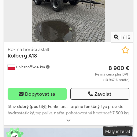
1
/
16
Box na horúci asfalt
Kolberg
A18
8 900 €
Gniezno
456 km
Pevná cena plus DPH
(10 947 € brutto)
Dopytovať sa
Zavolať
Stav:
dobrý (použitý)
, Funkcionalita:
plne funkčný
, typ prevodu:
hydrostatický
, typ paliva:
nafta
, pohotovostná hmotnosť:
7 500 kg
,
maximálna hmotnosť nákladu:
8 000 kg
, stav pneumatík:
95
percento
, konfigurácia náprav:
2 nápravy
, brzdy:
iný
, zavesenie:
Malý inzerát
parabolický list (pružina)
, Príves na prepravu bitúmenových hmôt