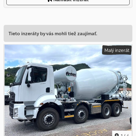
Tieto inzeráty by vás mohli tiež zaujímať.
Malý inzerát
1
/
4