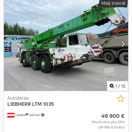
Malý inzerát
mm
, celková výška:
4 000 mm
, objem nakladacieho priestoru:
10
m³
, Rok výroby:
2018
, Výbava:
ABS, centrálne zamykanie,
elektricky nastaviteľné zrkadlo, elektrické ovládanie okien,
klimatizácia, uzávierka diferenciálu
, = Ďalšie možnosti a
príslušenstvo = - Ovládanie klimatizácie Dwjdpfsynf Emjx Ankea -
Rádio - Strešné okno = Ďalšie informácie = Rozsah pôsobnosti:
Konštrukcia Aplikačný materiál: Betón Os 1: Veľkosť pneumatiky:
385/65 R22.5; Zavesenie: listové odpruženie Os 2: Veľkosť
pneumatiky: 385/65 R22.5; Zavesenie: listové odpruženie Hrubá
hmotnosť: 14.600 kg Užitočné zaťaženie: 19.400 kg CELKOVÁ
HMOTNOSŤ: 34.000 kg
1
/
15
Autožeriav
LIEBHERR
LTM 1035
49 900 €
Liezen
424 km
Pevná cena plus DPH
(59 880 € brutto)