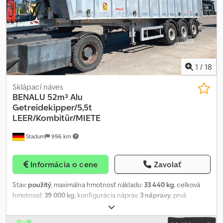
uvedené údaje nepredstavujú zaručené vlastnosti a nie sú
záväzné. Záväzná je iba kúpnopredajná zmluva, ktorá sa uzatvára v
autosalóne pri kúpe vozidla. Zmeny a predaj vyhradený!
Dwodpjvicytjfx Anksa
1
/
18
Sklápací náves
BENALU
52m³ Alu
Getreidekipper/5,5t
LEER/Kombitür/MIETE
Stadum
996 km
Informácia o cene
Zavolať
Stav:
použitý
, maximálna hmotnosť nákladu:
33 440 kg
, celková
hmotnosť:
39 000 kg
, konfigurácia náprav:
3 nápravy
, prvá
registrácia:
09/2024
, ďalšia kontrola (TÜV):
09/2026
, dĺžka ložného
priestoru:
9 500 mm
, šírka ložného priestoru:
2 410 mm
, výška