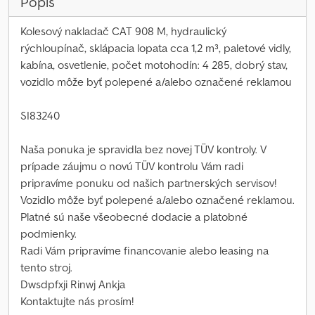
Popis
Kolesový nakladač CAT 908 M, hydraulický
rýchloupínač, sklápacia lopata cca 1,2 m³, paletové vidly,
kabína, osvetlenie, počet motohodín: 4 285, dobrý stav,
vozidlo môže byť polepené a/alebo označené reklamou
SI83240
Naša ponuka je spravidla bez novej TÜV kontroly. V
prípade záujmu o novú TÜV kontrolu Vám radi
pripravíme ponuku od našich partnerských servisov!
Vozidlo môže byť polepené a/alebo označené reklamou.
Platné sú naše všeobecné dodacie a platobné
podmienky.
Radi Vám pripravíme financovanie alebo leasing na
tento stroj.
Dwsdpfxji Rinwj Ankja
Kontaktujte nás prosím!