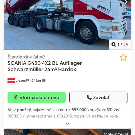
1
/
25
Štandardný ťahač
SCANIA
G450 4X2 BL Auflieger
Schwarzmüller 24m³ Hardox
Liezen
424 km
Informácia o cene
Zavolať
Stav:
použitý
, najazdené kilometre:
653 000 km
, výkon:
331 kW
(450,03 k)
, prvá registrácia:
05/2016
, typ paliva:
nafta
, celková
hmotnosť:
18 000 kg
, konfigurácia náprav:
2 nápravy
, brzdy:
retardér
, farba:
biely
, typ prevodu:
poloautomatický
, emisná
Malý inzerát
trieda:
Euro 6
, Rok výroby:
2016
, Výbava:
ABS, elektronický