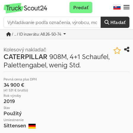
Predať
Hľadať
/ ... / ID inzerátu: A826-50-74
Kolesový nakladač
CATERPILLAR
908M, 4+1 Schaufel,
Palettengabel, wenig Std.
Pevná cena plus DPH
34 900 €
(41 531 € brutto)
Rok výroby
2019
Stav
Použitý
Umiestnenie
Sittensen