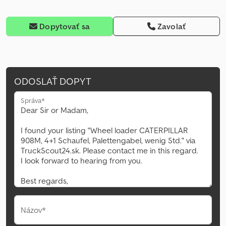
Dopytovať sa
Zavolať
ODOSLAŤ DOPYT
Správa*
Názov*