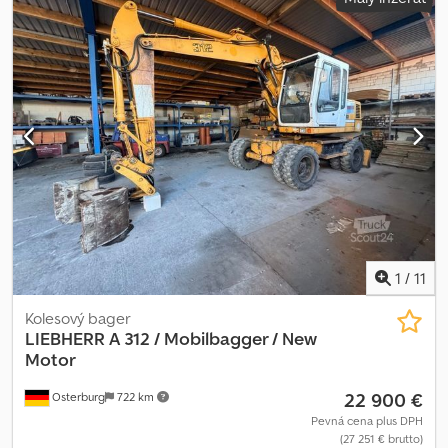
stabilizačný program (ESP), klimatizácia, nezávislé kúrenie
,
Ťahač SCANIA G450 4X2 BL Opticruise so spojkou, sklápacia
hydraulika Stav: veľmi dobrý Pneumatiky: 80% Náves:
Schwarzmüller 3-nápravový 24m³ Hardox, 2 zdvíhacie nápravy, rok
výroby 2013 Vlastná hmotnosť: 6800 kg Dwodjx Sum Nopfx Ankoa
Stav: veľmi dobrý Pneumatiky: 60-80%
1
/
11
Kolesový bager
LIEBHERR
A 312 / Mobilbagger / New
Motor
22 900 €
Osterburg
722 km
Pevná cena plus DPH
(27 251 € brutto)