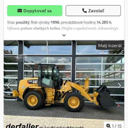
Dopytovať sa
Zavolať
Stav:
použitý
, Rok výroby:
1996
, prevádzkové hodiny:
14 285 h
,
Výbava:
pohon všetkých kolies
, Vitajte v spoločnosti Johanning‘s
Nutzfahrzeuge, váš špecialista na mladé a exkluzívne úžitkové
vozidlá a stavebné stroje. IHNEĎ k dispozícii! Možnosť dodania.
Malý inzerát
Možnosť financovania. Sídlo: 39606 Osterburg Djdpfsyhz N Esx
Ankewa NEMECKÝ STROJ! Prevádzkové hodiny: 11 425 h Rok
výroby: 2008 Motor/ KW: Liebherr 65 kW Vlastná hmotnosť: 13 500
kg. Planírovacia radlica, hydraulická príprava na drapák. Prídavné
zariadenia na vyžiadanie. - Drapák - Hlboká lyžica - Hlboká lyžica -
Široká lyžica na výkopové práce Johanning‘s Nutzfahrzeuge, váš
partner pre exkluzívne a mladé úžitkové vozidlá a stavebné stroje.
Naše služby – Vaše výhody (po predaji): Odkúpime vaše vozidlo (v
akomkoľvek stave) – okamžité zrušenie evidencie vozidla zdarma
– služba prihlásenia vozidla za 150 € (vrátane poplatkov a EČV) –
krátkodobá registrácia – obhliadka a skúšobná jazda po
telefonickej dohode kedykoľvek možná – doručenie až domov po
dohode možné Zmena a predaj vyhradené.
1
/
15