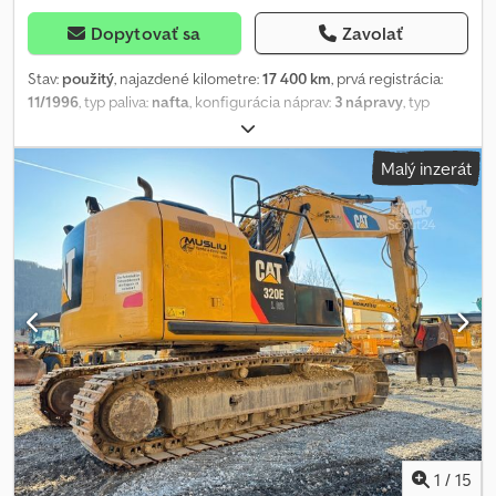
Dopytovať sa
Zavolať
Stav:
použitý
, najazdené kilometre:
17 400 km
, prvá registrácia:
11/1996
, typ paliva:
nafta
, konfigurácia náprav:
3 nápravy
, typ
prevodu:
automatický
, Rok výroby:
1996
, Pripravený na použitie
Dwodotwh Tfepfx Ankoa 3 400 h
Malý inzerát
1
/
15