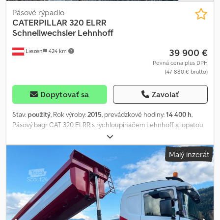
Pásové rýpadlo
CATERPILLAR
320 ELRR
Schnellwechsler Lehnhoff
39 900 €
Liezen
424 km
Pevná cena plus DPH
(47 880 € brutto)
Dopytovať sa
Zavolať
Stav:
použitý
, Rok výroby:
2015
, prevádzkové hodiny:
14 400 h
,
Pásový bagr CAT 320 ELRR s rychloupínačem Lehnhoff a lopatou
Dsdpfowtk T Iex Ankjwa Stav: dobrý, podvozek 40%
Malý inzerát