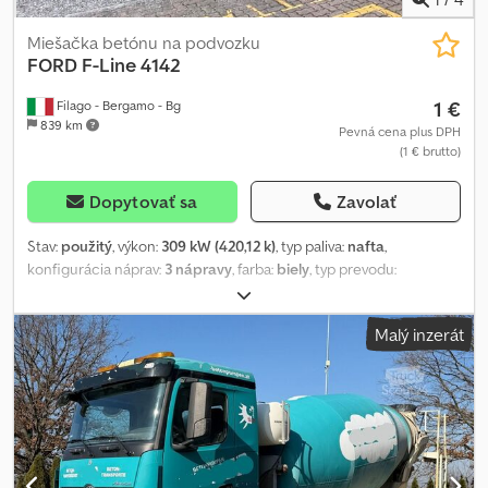
Miešačka betónu na podvozku
FORD
F-Line 4142
1 €
Filago - Bergamo - Bg
839 km
Pevná cena plus DPH
(1 € brutto)
Dopytovať sa
Zavolať
Stav:
použitý
, výkon:
309 kW (420,12 k)
, typ paliva:
nafta
,
konfigurácia náprav:
3 nápravy
, farba:
biely
, typ prevodu:
automatický
, emisná trieda:
Euro 6
, Rok výroby:
2026
, VOZIDLO
IHNEĎ K DODANIU! CENA NA VYŽIADANIE Ponuka platí pre zmluvy
Malý inzerát
a registrácie do 30.04.2026, podlieha schváleniu. - Akceptujeme
výmenu za akékoľvek vozidlo, po zhodnotení jeho stavu. - Možnosť
financovania alebo leasingu v závislosti od potrieb klienta a výšky
sumy. Sme ODBORNÍCI na diaľkové dojednávanie obchodu a
ponúkame vám najlepšie riešenia na nákup našich vozidiel, aj keď
bývate ďaleko od provincie Bergamo. Dwjdpfsw Ey Sdex Anksa
Odporúčame vám skontrolovať vlastnosti zverejneného vozidla.