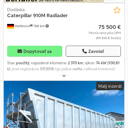
Dodávka
Caterpillar
910M Radlader
75 500 €
Heilbronn
768 km
Pevná cena plus DPH
(89 845 € brutto)
Dopytovať sa
Zavolať
Stav:
použitý
, najazdené kilometre:
2 370 km
, výkon:
74 kW (100,61
k)
, prvá registrácia:
07/2018
, typ paliva:
nafta
, celková hmotnosť:
8 050 kg
, farba:
žltá
, typ prevodu:
mechanický
, zavesenie:
iný
,
prevádzkové hodiny:
2 370 h
, Diesel, rok výroby 2018, 74,5 kW, 2 370
Malý inzerát
motohodín, 20 km/h, lopata, paletové vidly, prípustná celková
hmotnosť 8 050 kg. PRE NÁS JE NAJDÔLEŽITEJŠÍ STAV A
CELKOVÝ DOJEM, CENA JE AŽ DRUHORADÁ. V prípade ďalších
otázok je vám k dispozícii pán Faller na telefónnom
čísle.//*VÝMENA, PROTIÚČET ALEBO ZALOHOVANIE VÁŠHO
VOZIDLA A FINANCOVANIE MOŽNÉ! Všetky údaje sú nezáväzné.*
Ďalšie ponuky nájdete na našej domovskej stránke: Popis a