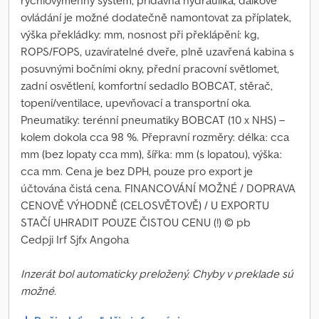
rychlovýměnný systém, přídavná hydraulika, dálkové
ovládání je možné dodatečně namontovat za příplatek,
výška překládky: mm, nosnost při překlápění: kg,
ROPS/FOPS, uzavíratelné dveře, plně uzavřená kabina s
posuvnými bočními okny, přední pracovní světlomet,
zadní osvětlení, komfortní sedadlo BOBCAT, stěrač,
topení/ventilace, upevňovací a transportní oka.
Pneumatiky: terénní pneumatiky BOBCAT (10 x NHS) –
kolem dokola cca 98 %. Přepravní rozměry: délka: cca
mm (bez lopaty cca mm), šířka: mm (s lopatou), výška:
cca mm. Cena je bez DPH, pouze pro export je
účtována čistá cena. FINANCOVÁNÍ MOŽNÉ / DOPRAVA
CENOVĚ VÝHODNĚ (CELOSVĚTOVĚ) / U EXPORTU
STAČÍ UHRADIT POUZE ČISTOU CENU (!) © pb
Cedpji Irf Sjfx Angoha
Inzerát bol automaticky preložený. Chyby v preklade sú
možné.