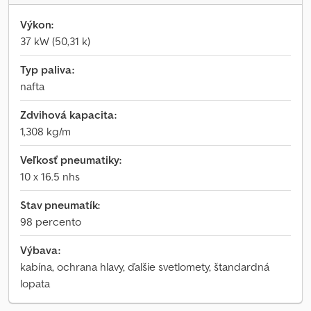
Výkon:
37 kW (50,31 k)
Typ paliva:
nafta
Zdvihová kapacita:
1,308 kg/m
Veľkosť pneumatiky:
10 x 16.5 nhs
Stav pneumatík:
98 percento
Výbava:
kabína, ochrana hlavy, ďalšie svetlomety, štandardná
lopata