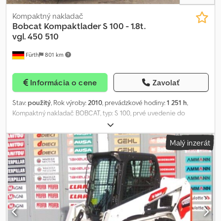
Kompaktný nakladač
Bobcat
Kompaktlader S 100 - 1.8t.
vgl. 450 510
Fürth
801 km
Informácia o cene
Zavolať
Stav:
použitý
, Rok výroby:
2010
, prevádzkové hodiny:
1 251 h
,
Kompaktný nakladač BOBCAT, typ: S 100, prvé uvedenie do
prevádzky: 2011, prevádzková hmotnosť: cca 1 860 kg, 4-valcový
naftový motor KUBOTA (typ: V1505 – cca 35,50 k / 26,10 kW pri 3
Malý inzerát
000 ot./min), LOPATA (šírka: cca 1 400 mm) – RÝCHLOUPÍNAČ,
PRÍDAVNÁ HYDRAULIKA, nosnosť: 454 kg, preklápacia hmotnosť:
915 kg, maximálna výsypná výška: 2 633 mm, OTVORENÁ KABÍNA
obsluhy s POSUVNÝMI BOČNÝMI OKNAMI, ROPS / FOPS,
osvetlenie, PRACOVNÉ SVETLOMETY (vpredu), komfortné
sedadlo, úchyty na manipuláciu a transport, pneumatiky: TERÉNNE
PNEUMATIKY (27 x 10.50 - 15) – cca 80 % dezénu na všetkých
kolesách. Prepravné rozmery: dĺžka cca 2 800 mm (cca 2 260 mm