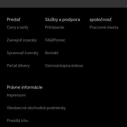
Predať
Služby a podpora
spoločnosť
Ceny a tarify
Prihlásenie
Pracovné miesta
Zverejniť inzeráty
FAQ/Pomoc
Spravovať inzeráty
Kontakt
Pečať dôvery
Vzorová kúpna zmluva
Právne informácie
Impressum
Všeobecné obchodné podmienky
Pravidlá trhu