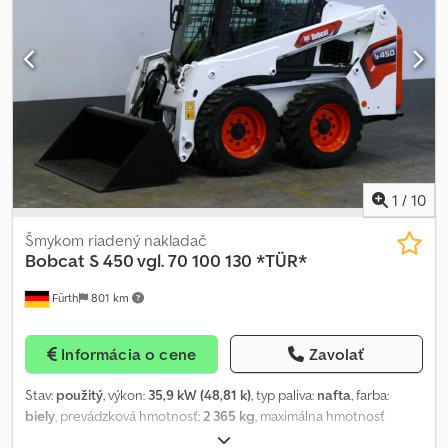
vzadu, komfortné sedadlo BOBCAT, upevňovacie a transportné
oká. Pneumatiky: BKT TERÉNNE PNEUMATIKY (10 x 16.5) – všetky
cca 98 %. Prepravné rozmery: dĺžka cca 3 172 mm (bez lyžice cca
2 502 mm), šírka: 1 550 mm (lyžica), výška: cca 1 976 mm. Cena je
netto na export, v tuzemsku plus zákonná DPH. ∗∗∗
FINANCOVANIE MOŽNÉ / LACNÁ PREPRAVA (CELOSVETOVO) / PRI
EXPORTE PLATBA LEN NETTO (!) ∗∗∗ Cjdpfx Aevzrl Aengsha
1
/
10
Šmykom riadený nakladač
Bobcat
S 450 vgl. 70 100 130 *TÜR*
Fürth
801 km
Informácia o cene
Zavolať
Stav:
použitý
, výkon:
35,9 kW (48,81 k)
, typ paliva:
nafta
, farba:
biely
, prevádzková hmotnosť:
2 365 kg
, maximálna hmotnosť
nákladu:
1 308 kg
, zdvíhacia výška:
3 558 mm
, veľkosť pneumatiky: