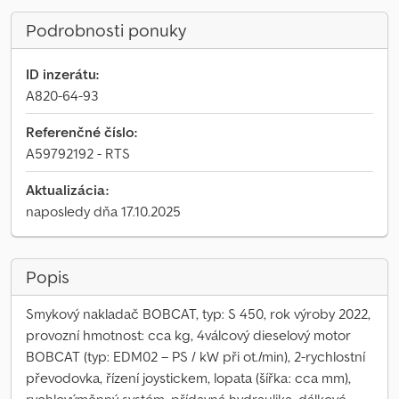
Podrobnosti ponuky
ID inzerátu:
A820-64-93
Referenčné číslo:
A59792192 - RTS
Aktualizácia:
naposledy dňa 17.10.2025
Popis
Smykový nakladač BOBCAT, typ: S 450, rok výroby 2022,
provozní hmotnost: cca kg, 4válcový dieselový motor
BOBCAT (typ: EDM02 – PS / kW při ot./min), 2-rychlostní
převodovka, řízení joystickem, lopata (šířka: cca mm),