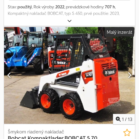
Stav:
použitý
, Rok výroby:
2022
, prevádzkové hodiny:
707 h
,
Kompaktný nakladač BOBCAT, typ: S 450, prvé použitie: 2023,
prevádzková hmotnosť: cca 2 436 kg, 4-valcový dieselmotor
BOBCAT (typ: DM02VB – 49,64 HP / 36,50 kW pri 2 600 ot./min),
Malý inzerát
LOPATA (šírka: cca 1 600 mm), RÝCHLUPÍNAČ, PRÍDAVNÁ
HYDRAULIKA, maximálna výška vykládky: 3 558 mm, nosnosť pri
preklopení: 1 308 kg, ROPS / FOPS kabína, UZAVRETÁ KABÍNA s
dverami, posuvné bočné okná (2x), PRACOVNÉ SVETLOMETY
(vpredu), osvetlenie (vzadu), stierač čelného skla,
kúrenie/vetranie, komfortné sedadlo BOBCAT, úchyty na prepravu.
Pneumatiky: BKT TERÉNNE PNEUMATIKY (10 x 16.5 NHS) – všetky
cca 98 %, Prepravné rozmery: dĺžka: cca 3 172 mm (bez lopaty cca
2 502 mm), šírka: 1 600 mm (s lopatou), výška: cca 1 976 mm. Cena
je netto (exportná cena), v rámci SR + DPH. ∗∗∗ MOŽNOSŤ
FINANCOVANIA / ZVÝHODNENÁ DOPRAVA (CELOSVETOVO) / PRI
EXPORTE SA PLATÍ IBA NETTO CENA (!) ∗∗∗ © pb Cjdpfsxm Srijx
Angjha
1
/
13
Šmykom riadený nakladač
Bobcat
Kompaktlader BOBCAT S 70