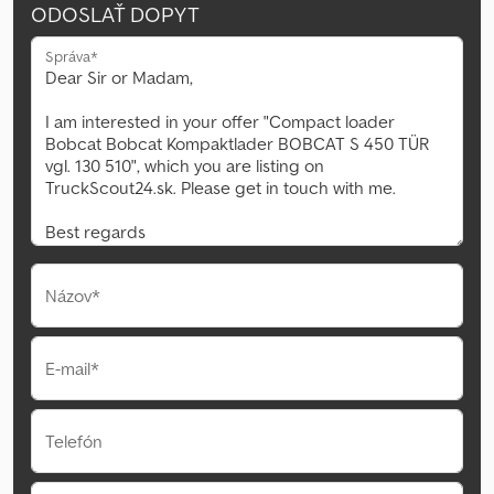
ODOSLAŤ DOPYT
Správa*
Názov*
E-mail*
Telefón