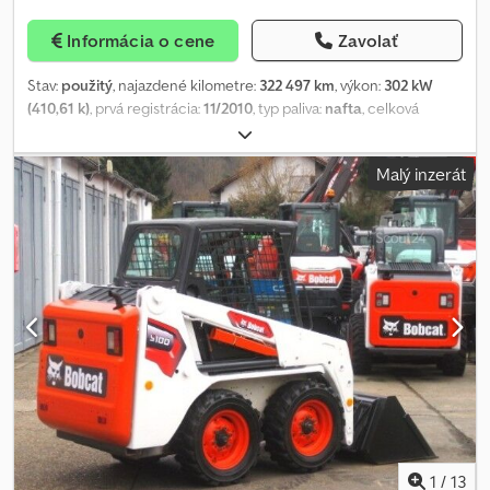
Informácia o cene
Zavolať
Stav:
použitý
, najazdené kilometre:
322 497 km
, výkon:
302 kW
(410,61 k)
, prvá registrácia:
11/2010
, typ paliva:
nafta
, celková
hmotnosť:
32 000 kg
, konfigurácia náprav:
3 nápravy
, farba:
biely
,
typ prevodu:
poloautomatický
, emisná trieda:
Euro 5
, Rok výroby:
Malý inzerát
2010
, Výbava:
ABS, elektronický stabilizačný program (ESP),
klimatizácia
, Nákladné vozidlo s betónovou pumpou MB Actros
3241 8X4 BB EPS s ťažným zariadením Čerpadlo: Putzmeister BSF
31-5.16 H Stav: veľmi dobrý Chedpfxjx S A Ino Angoa
1
/
13