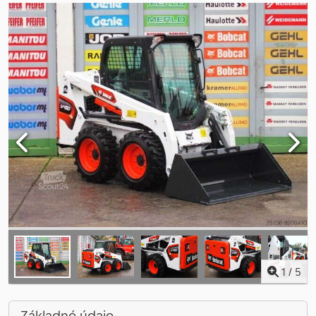
1
/
5
Základné údaje