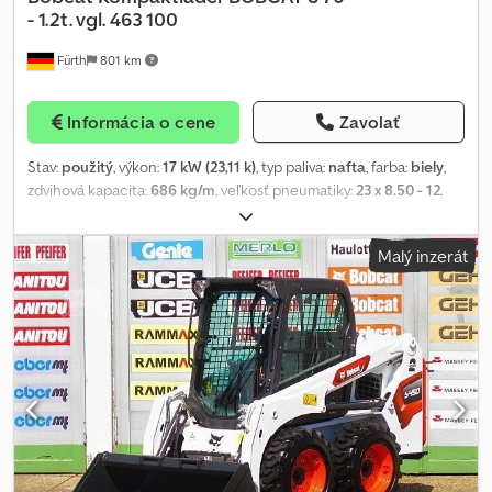
- 1.2t. vgl. 463 100
Fürth
801 km
Informácia o cene
Zavolať
Stav:
použitý
, výkon:
17 kW (23,11 k)
, typ paliva:
nafta
, farba:
biely
,
zdvihová kapacita:
686 kg/m
, veľkosť pneumatiky:
23 x 8.50 - 12
,
stav pneumatík:
98 percento
, Rok výroby:
2023
, Výbava:
kabína,
ochrana hlavy, ďalšie svetlomety, štandardná lopata
, Kompaktný
Malý inzerát
nakladač BOBCAT, typ: S 70, model: 2023, prevádzková hmotnosť:
cca 1 268 kg, 3-valcový KUBOTA dieselový motor (typ: D1005 – cca
23,39 k / 17,20 kW pri 3 000 ot./min), lyžica (šírka cca 1 100 mm) –
rýchloupínač, prídavná hydraulika, nosnosť: 318 kg, preklápacia
záťaž: 686 kg, výška preklopenia: 2 399 mm, pracovné reflektory
(vpredu/vzadu), kabína operátora, ROPS / FOPS, komfortné
sedadlo, úchyty na upevnenie a transport, pneumatiky: BOBCAT
terénne pneumatiky (23 x 8,50 - 12) – po obvode cca 98 %.
Transportné rozmery: dĺžka cca 2 472 mm (cca 1 925 mm bez
lyžice), šírka cca 1 100 mm, výška cca 1 814 mm. MOŽNOSŤ
FINANCOVANIA / DOSTUPNÁ PREPRAVA PO CELOM SVETE ZA