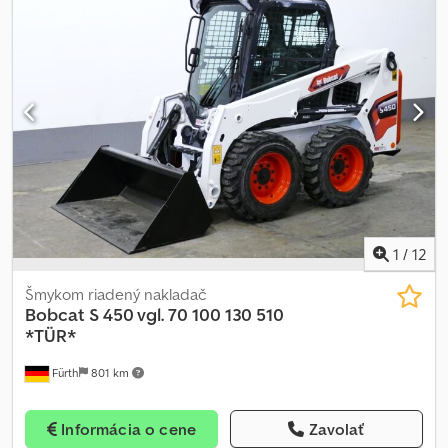
ROPS / FOPS, UZAVRETÁ KABÍNA, DVERE, posuvné bočné okná (2x),
PRACOVNÉ REFLEKTORY (vpredu), osvetlenie (vzadu), stierač
čelného skla, kúrenie/ventilácia, BOBCAT komfortné sedadlo,
upevňovacie a transportné oká. Pneumatiky: BOBCAT TERÉNNE
PNEUMATIKY (10 x 16.5) – po obvode cca 80 %, prepravné rozmery:
dĺžka: cca 3 172 mm (bez lyžice cca 2 502 mm), šírka: 1 600 mm
(lyžica), výška: cca 1 976 mm. Cena je bez DPH pre export, v SR je
potrebné pripočítať zákonnú DPH. ∗∗∗ MOŽNOSŤ
FINANCOVANIA / VÝHODNÁ DOPRAVA (CELOSVETOVO) / PRI
EXPORTE SA PLATÍ IBA ČISTÁ CENA (!) ∗∗∗ © pb Chedpfx
Ansxxtd Dsgea
1
/
12
Šmykom riadený nakladač
Bobcat
S 450 vgl. 70 100 130 510
*TÜR*
Fürth
801 km
Informácia o cene
Zavolať