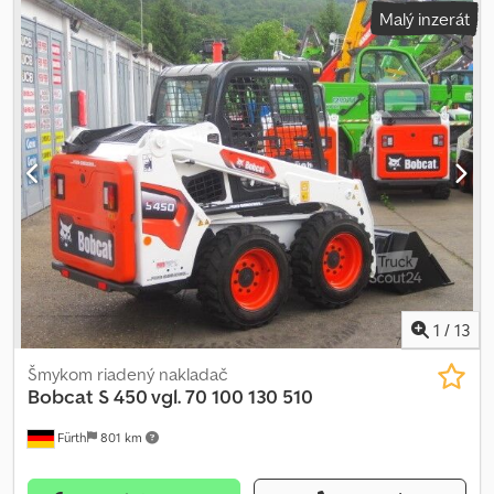
Malý inzerát
1
/
13
Šmykom riadený nakladač
Bobcat
S 450 vgl. 70 100 130 510
Fürth
801 km