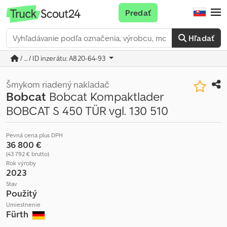
Predať
Hľadať
/ ... / ID inzerátu: A820-64-93
Šmykom riadený nakladač
Bobcat
Bobcat Kompaktlader
BOBCAT S 450 TÜR vgl. 130 510
Pevná cena plus DPH
36 800 €
(43 792 € brutto)
Rok výroby
2023
Stav
Použitý
Umiestnenie
Fürth