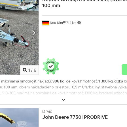
100 mm
Neu-Ulm
714 km
1
/
6
, maximálna hmotnosť nákladu:
996 kg
, celková hmotnosť:
1 300 kg
, dĺžka 
ru:
100 mm
, objem nakladacieho priestoru:
0,5 m³
, farba:
iný
, stavebná výška
 N13-305, maximálna povolená celková hmotnosť: 1300 kg, brzdený, užitočn
00 mm, pneumatiky: 185 R14C, výška ložnej plochy: 450 mm, ložná plocha s m
udena ohýbaným bočným panelom U-profilového rámu a 5 priečnym nosníko
závislé zavesenie kolies a elastoméry nápravy zaisťujú bezpečné a stabilné 
Drvič
John Deere
7750I PRODRIVE
akláňaní je možné priamo naložiť prepravované vozidlo bez použitia rampy. 
jstranné bočnice, výška: 20 cm, vyrobené z plechu hrúbky 1,5 mm a žiarovo