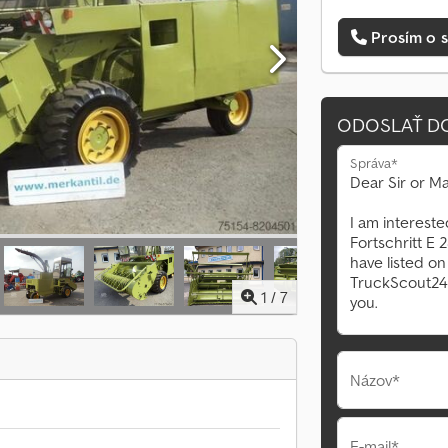
Prosím o s
ODOSLAŤ D
Správa*
1
/
7
Názov*
E-mail*