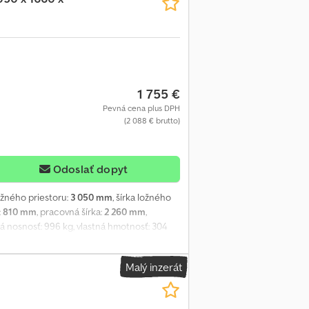
1 755 €
Pevná cena plus DPH
(2 088 € brutto)
Odoslať dopyt
ložného priestoru:
3 050 mm
, šírka ložného
:
810 mm
, pracovná šírka:
2 260 mm
,
á nosnosť: 996 kg, vlastná hmotnosť: 304
ožnosťou nakláňania. - Vysoká konštrukčná
m. - Naklápacia plošina uľahčuje
Malý inzerát
vedenie. - Platforma modelu 305 multi má na
Výška okraja platformy je len 4 cm.
 pozinkované. Cedpfx Asuy Hu Tjcnsha -