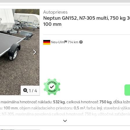
Autoprieves
Neptun
GN152, N7-305 multi, 750 kg 3
100 mm
Neu-Ulm
714 km
1
/
4
, maximálna hmotnosť nákladu:
532 kg
, celková hmotnosť:
750 kg
, dĺžka lo
ru:
100 mm
, objem nakladacieho priestoru:
0,5 m³
, farba:
iný
, stavebná výška
 N7-305, maximálna povolená celková hmotnosť: 750 kg, užitočné zaťaženie
0 mm, pneumatiky: 155 70 R13 74N, výška ložnej plochy: 450 mm, naklápacie 
ýbaným bočným panelom rámu v tvare U a 5 priečnym nosníkom. - Naklápaci