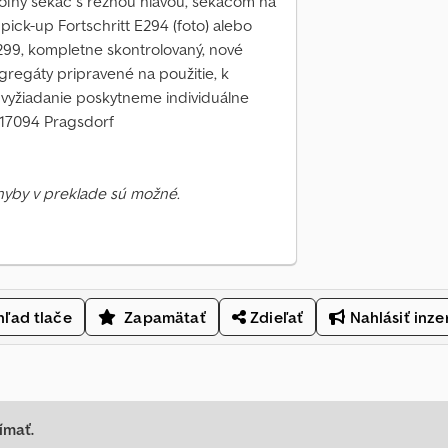
ľný sekač s reznou hlavou, sekačom na
pick-up Fortschritt E294 (foto) alebo
299, kompletne skontrolovaný, nové
gregáty pripravené na použitie, k
a vyžiadanie poskytneme individuálne
 17094 Pragsdorf
Chyby v preklade sú možné.
ľad tlače
Zapamätať
Zdieľať
Nahlásiť inze
ímať.