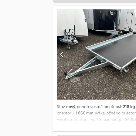
Stav:
nový
, pohotovostná hmotnosť:
218 kg
priestoru:
1 660 mm
, výška ložného priesto
Výrobca: Neptun, Typ: Multianhänger GN152,
kg, rozmery ložnej plochy: 3050 x 1660 x 10
vďaka plne zváranému rámu, za studena oh