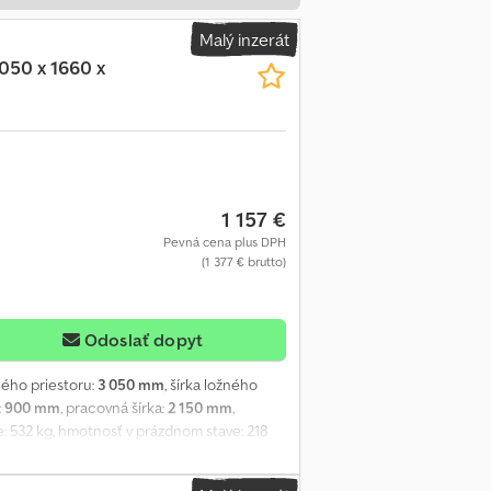
Malý inzerát
050 x 1660 x
1 157 €
Pevná cena plus DPH
(1 377 € brutto)
Odoslať dopyt
žného priestoru:
3 050 mm
, šírka ložného
:
900 mm
, pracovná šírka:
2 150 mm
,
: 532 kg, hmotnosť v prázdnom stave: 218
ložné plochy. - Vysoká konštrukčná pevnosť
a plošina uľahčuje nakladanie a