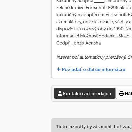
Kukuricný adaptér_____samonosný po
zelené krmivo Fortschritt E296 alebo 
kukuričným adaptérom Fortschritt E
akumulátory, nové lakovanie, všetky a
dispozícii sú roky výroby do 1990. N
informácie! Možnosť dodania!, Sklad:
Cedpfji Iphzjx Acnsha
Inzerát bol automaticky preložený. 
Požiadať o ďalšie informácie
Kontaktovať predajcu
Náh
Tieto inzeráty by vás mohli tiež zauj