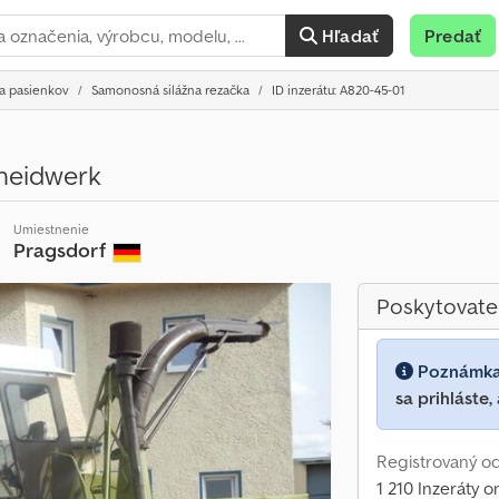
Hľadať
Predať
 a pasienkov
Samonosná silážna rezačka
ID inzerátu: A820-45-01
neidwerk
Umiestnenie
Pragsdorf
Poskytovate
Poznámk
sa prihláste,
Registrovaný o
1 210 Inzeráty o