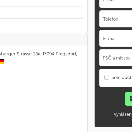
Telefón
Firma
urger Strasse 28a, 17094 Pragsdorf,
PSČ a miesto
Som obch
Vyhlásen