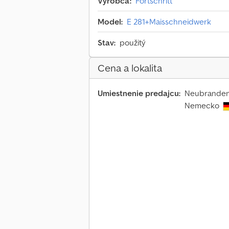
Výrobca:
Fortschritt
Model:
E 281+Maisschneidwerk
Stav:
použitý
Cena a lokalita
Umiestnenie predajcu:
Neubrandenb
Nemecko