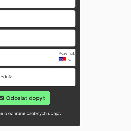
Pozemok
odník.
Odoslať dopyt
ie o ochrane osobných údajov