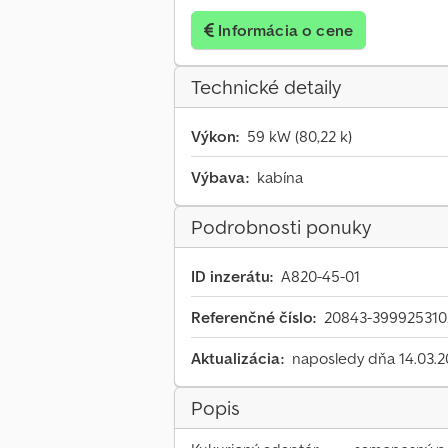
Informácia o cene
Technické detaily
Výkon:
59 kW (80,22 k)
Výbava:
kabína
Podrobnosti ponuky
ID inzerátu:
A820-45-01
Referenčné číslo:
20843-39992531
Aktualizácia:
naposledy dňa 14.03.
Popis