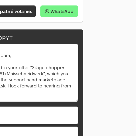
pätné volanie.
WhatsApp
OPYT