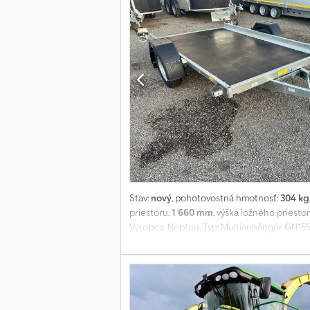
Stav:
nový
, pohotovostná hmotnosť:
304 kg
priestoru:
1 660 mm
, výška ložného priesto
Výrobca: Neptun, Typ: Multianhänger GN155,
kg, rozmery ložnej plochy: 3050 x 1660 x 1
pevnosť vďaka plne zváranému rámu, za st
nakladanie a vykladanie. - Zosilnená oj, ne
bokoch umiestnené zadné svetlá, takže pri n
Nasledujúce možnosti sú k dispozícii: - Tro