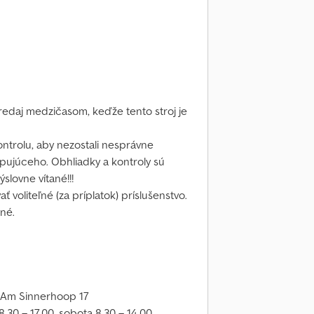
redaj medzičasom, keďže tento stroj je
trolu, aby nezostali nesprávne
pujúceho. Obhliadky a kontroly sú
lovne vítané!!!
 voliteľné (za príplatok) príslušenstvo.
né.
 Am Sinnerhoop 17
.30 – 17.00, sobota 8.30 – 14.00