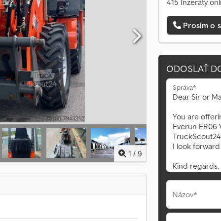
415 Inzeráty onl
Prosím o s
ODOSLAŤ D
Správa*
1
/
9
Názov*