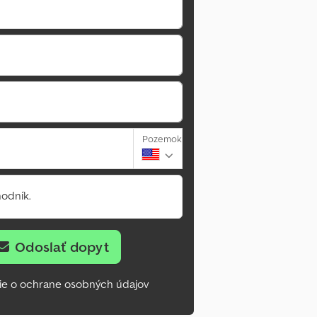
Pozemok
odník.
Odoslať dopyt
ie o ochrane osobných údajov