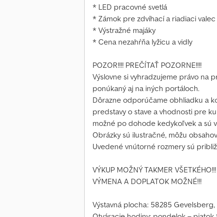
* LED pracovné svetlá
* Zámok pre zdvíhací a riadiaci valec
* Výstražné majáky
* Cena nezahŕňa lyžicu a vidly
POZOR!!!! PREČÍTAŤ POZORNE!!!!
Výslovne si vyhradzujeme právo na p
ponúkaný aj na iných portáloch.
Dôrazne odporúčame obhliadku a kon
predstavy o stave a vhodnosti pre ku
možné po dohode kedykoľvek a sú výs
Obrázky sú ilustračné, môžu obsahovať
Uvedené vnútorné rozmery sú približ
VÝKUP MOŽNÝ TAKMER VŠETKÉHO!!!
VÝMENA A DOPLATOK MOŽNÉ!!!
Výstavná plocha: 58285 Gevelsberg,
Otváracie hodiny: pondelok – piatok 8