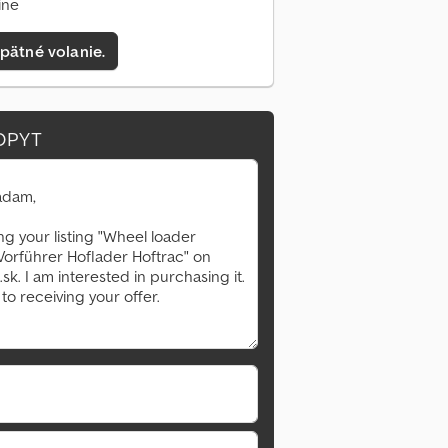
ine
pätné volanie.
OPYT