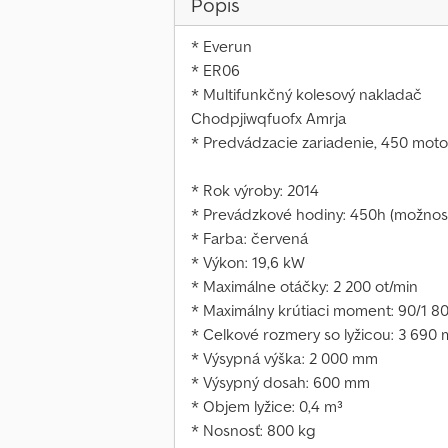
Popis
* Everun
* ER06
* Multifunkčný kolesový nakladač
Chodpjiwqfuofx Amrja
* Predvádzacie zariadenie, 450 mot
* Rok výroby: 2014
* Prevádzkové hodiny: 450h (možnos
* Farba: červená
* Výkon: 19,6 kW
* Maximálne otáčky: 2 200 ot/min
* Maximálny krútiaci moment: 90/1 
* Celkové rozmery so lyžicou: 3 690
* Výsypná výška: 2 000 mm
* Výsypný dosah: 600 mm
* Objem lyžice: 0,4 m³
* Nosnosť: 800 kg