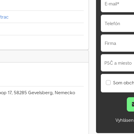
E-mail*
trac
Telefón
Firma
PSČ a miesto
Som obch
op 17, 58285 Gevelsberg, Nemecko
Vyhlásen