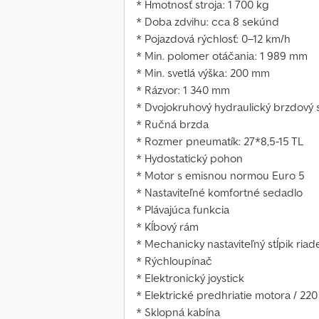
* Hmotnosť stroja: 1 700 kg
* Doba zdvihu: cca 8 sekúnd
* Pojazdová rýchlosť: 0–12 km/h
* Min. polomer otáčania: 1 989 mm
* Min. svetlá výška: 200 mm
* Rázvor: 1 340 mm
* Dvojokruhový hydraulický brzdový 
* Ručná brzda
* Rozmer pneumatík: 27*8,5-15 TL
* Hydostatický pohon
* Motor s emisnou normou Euro 5
* Nastaviteľné komfortné sedadlo
* Plávajúca funkcia
* Kĺbový rám
* Mechanicky nastaviteľný stĺpik riad
* Rýchloupínač
* Elektronický joystick
* Elektrické predhriatie motora / 220
* Sklopná kabína