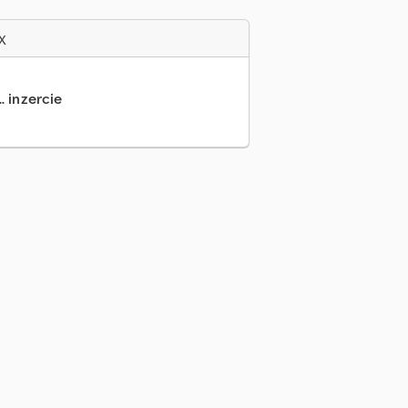
x
.. inzercie