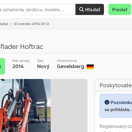
Hľadať
Predať
ladač
ID inzerátu: A794-33-12
flader Hoftrac
Rok výroby
Stav
Umiestnenie
2014
Nový
Gevelsberg
t
Poskytovate
Poznámk
sa prihláste,
Registrovaný od