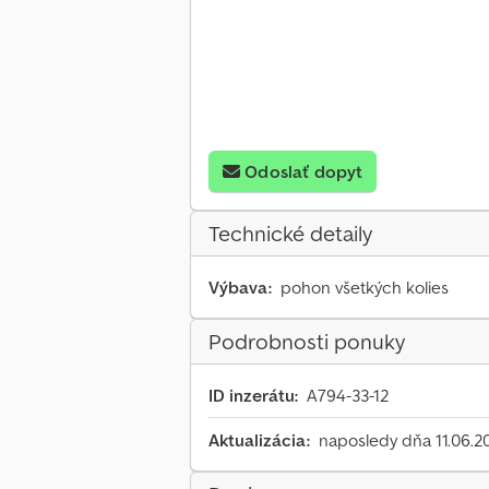
Odoslať dopyt
Technické detaily
Výbava:
pohon všetkých kolies
Podrobnosti ponuky
ID inzerátu:
A794-33-12
Aktualizácia:
naposledy dňa 11.06.2