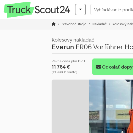
Stavebné stroje
Nakladač
Kolesový nak
Kolesový nakladač
Everun
ER06 Vorführer Ho
Pevná cena plus DPH
11 764 €
Odoslať dopy
(13 999 € brutto)