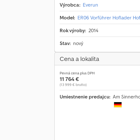
Výrobca:
Everun
Model:
ER06 Vorführer Hoflader Hof
Rok výroby:
2014
Stav:
nový
Cena a lokalita
Pevná cena plus DPH
11 764 €
(13 999 € brutto)
Umiestnenie predajcu:
Am Sinnerho