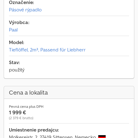
Označenie:
Pásové rýpadlo
Výrobca:
Paal
Model:
Tieflöffel, 2m³, Passend für Liebherr
Stav:
použitý
Cena a lokalita
Pevná cena plus DPH
1 999 €
(2 379 € brutto)
Umiestnenie predajcu:
Molkereistr. 2, 27419 Sittensen, Nemecko