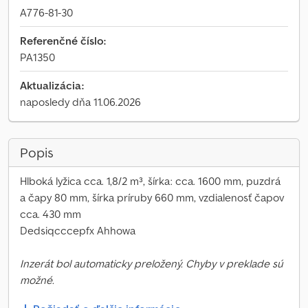
A776-81-30
Referenčné číslo:
PA1350
Aktualizácia:
naposledy dňa 11.06.2026
Popis
Hlboká lyžica cca. 1,8/2 m³, šírka: cca. 1600 mm, puzdrá
a čapy 80 mm, šírka príruby 660 mm, vzdialenosť čapov
cca. 430 mm
Dedsiqcccepfx Ahhowa
Inzerát bol automaticky preložený. Chyby v preklade sú
možné.