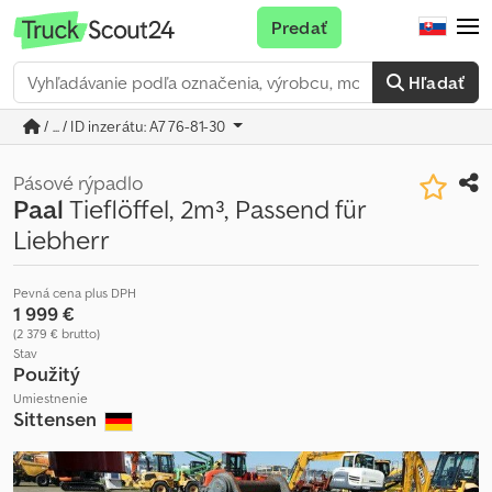
Predať
Hľadať
/ ... / ID inzerátu: A776-81-30
Pásové rýpadlo
Paal
Tieflöffel, 2m³, Passend für
Liebherr
Pevná cena plus DPH
1 999 €
(2 379 € brutto)
Stav
Použitý
Umiestnenie
Sittensen